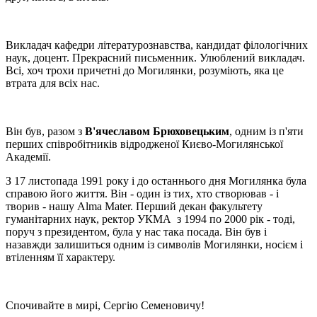
Викладач кафедри літературознавства, кандидат філологічних
наук, доцент. Прекрасний письменник. Улюблений викладач.
Всі, хоч трохи причетні до Могилянки, розуміють, яка це
втрата для всіх нас.
Він був, разом з
В'ячеславом Брюховецьким
, одним із п'яти
перших співробітників відродженої Києво-Могилянської
Академії.
З 17 листопада 1991 року і до останнього дня Могилянка була
справою його життя. Він - один із тих, хто створював - і
творив - нашу Alma Mater. Перший декан факультету
гуманітарних наук, ректор УКМА з 1994 по 2000 рік - тоді,
поруч з президентом, була у нас така посада. Він був і
назавжди залишиться одним із символів Могилянки, носієм і
втіленням її характеру.
Спочивайте в мирі, Сергію Семеновичу!