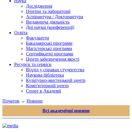
Наука
Дослідження
Центри та лабораторії
Аспірантура / Докторантура
Видавнича діяльність
Дні науки (конференції)
Освіта
Факультети
Бакалаврські програми
Магістерські програми
Сертифікатні програми
Центр забезпечення якості
Ресурси та сервіси
Відділ у справах студентства
Наукова бібліотека
Культурно-мистецький центр
Комп'ютерний центр
Спорт в Академії
Початок
→
Новини
Всі академічні новини