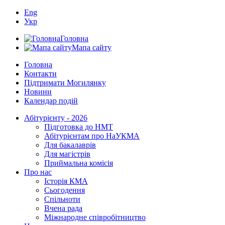
Eng
Укр
Головна
Мапа сайту
Головна
Контакти
Підтримати Могилянку
Новини
Календар подій
Абітурієнту - 2026
Підготовка до НМТ
Абітурієнтам про НаУКМА
Для бакалаврів
Для магістрів
Приймальна комісія
Про нас
Історія КМА
Сьогодення
Спільноти
Вчена рада
Міжнародне співробітництво