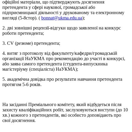
офіційні матеріали, що підтверджують досягнення
претендента у сфері наукової, громадської або
підприємницької діяльності у друкованому та електронному
вигляді (5-8стор). (
bonnat@ukma.edu.ua
);
2. дві зовнішні рецензії-відгуки щодо заявленої на конкурс
роботи претендента;
3. CV (резюме) претендента;
4. витяг з протоколу від факультету/кафедри/громадській
організації НаУКМА про рекомендацію до участі в конкурсі,
або заява самого претендента (студента-випускника
магістеріуму (спеціаліста) НаУКМА);
5. академічна довідка про результати навчання претендента
протягом 5-6 років.
На засіданні Преміального комітету, який відбудеться після
захисту кваліфікаційних робіт, заслуховуються виступи (до 10
хв.) кожного з претендентів, які особисто доповідають про
свої досягнення.