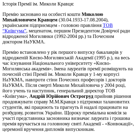
Історія Премії ім. Миколи Кравця:
Премію засновано на особисті кошти
Миколою
Михайловичем Кравцем
(30.04.1933-17.08.2004),
українським підприємцем - головою правління
ТОВ
“Київгума”
, меценатом, першим Президентом Довірчої ради
відродженої Могилянки (1992-2004 рр.) та Почесним
доктором НаУКМА.
Премію встановлено у рік першого випуску бакалаврів у
відродженій Києво-Могилянській Академії (1995 р.), на весь
час існування Національного університету «Києво-
Могилянська академія». Імена лауреатів премії розміщують на
почесній стіні Премії ім. Миколи Кравця у 1-му корпусі
НаУКМА, навпроти стіни Почесних професорів і докторів
НаУКМА. Після смерті Миколи Михайловича у 2004 році,
його учень та наступник, генеральний директор ТОВ
«Київгума»,
Андрій Юрійович Острогруд
прийняв рішення
продовжувати справу М.М.Кравця з підтримки талановитих
студентів, які працюють та прагнуть й надалі працювати на
розбудову, розвиток України. Щороку преміальна комісія за
участі представника засновника визначає лауреата і грошова
премія вручається на головному святі Академії - «Конвокації»,
церемонії вручення дипломів випускникам.