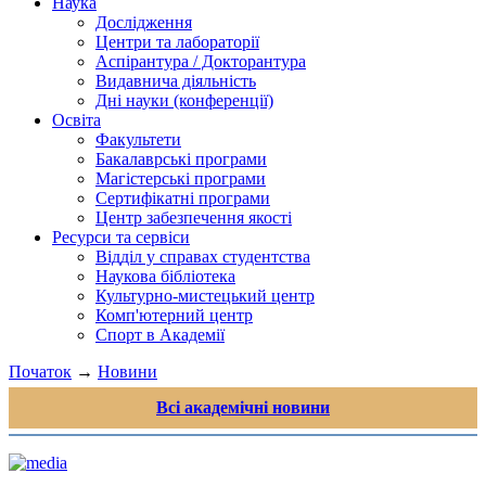
Наука
Дослідження
Центри та лабораторії
Аспірантура / Докторантура
Видавнича діяльність
Дні науки (конференції)
Освіта
Факультети
Бакалаврські програми
Магістерські програми
Сертифікатні програми
Центр забезпечення якості
Ресурси та сервіси
Відділ у справах студентства
Наукова бібліотека
Культурно-мистецький центр
Комп'ютерний центр
Спорт в Академії
Початок
→
Новини
Всі академічні новини