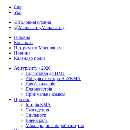
Eng
Укр
Головна
Мапа сайту
Головна
Контакти
Підтримати Могилянку
Новини
Календар подій
Абітурієнту - 2026
Підготовка до НМТ
Абітурієнтам про НаУКМА
Для бакалаврів
Для магістрів
Приймальна комісія
Про нас
Історія КМА
Сьогодення
Спільноти
Вчена рада
Міжнародне співробітництво