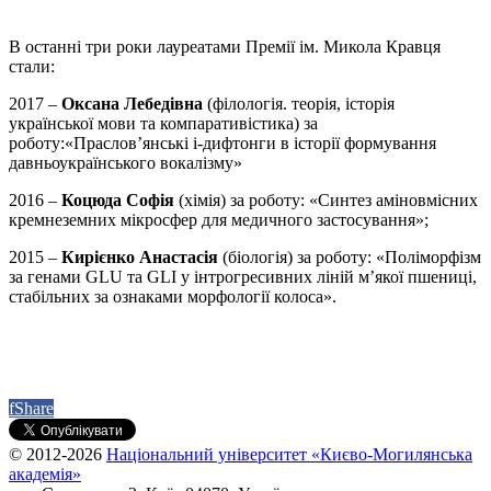
В останні три роки лауреатами Премії ім. Микола Кравця
стали:
2017 –
Оксана Лебедівна
(філологія. теорія, історія
української мови та компаративістика) за
роботу:«Праслов’янські і-дифтонги в історії формування
давньоукраїнського вокалізму»
2016 –
Коцюда Cофія
(хімія) за роботу: «Синтез аміновмісних
кремнеземних мікросфер для медичного застосування»;
2015 –
Кирієнко Анастасія
(біологія) за роботу: «Поліморфізм
за генами GLU та GLI у інтрогресивних ліній м’якої пшениці,
стабільних за ознаками морфології колоса».
f
Share
© 2012-2026
Національний університет «Києво-Могилянська
академія»