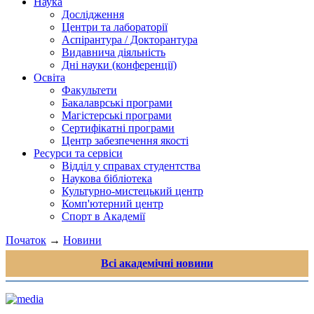
Наука
Дослідження
Центри та лабораторії
Аспірантура / Докторантура
Видавнича діяльність
Дні науки (конференції)
Освіта
Факультети
Бакалаврські програми
Магістерські програми
Сертифікатні програми
Центр забезпечення якості
Ресурси та сервіси
Відділ у справах студентства
Наукова бібліотека
Культурно-мистецький центр
Комп'ютерний центр
Спорт в Академії
Початок
→
Новини
Всі академічні новини