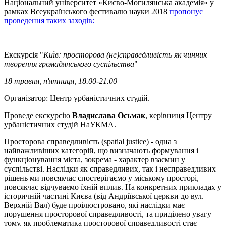
Національний університет «Києво-Могилянська академія» у
рамках Всеукраїнського фестивалю науки 2018
пропонує
проведення таких заходів:
Екскурсія "
Київ: просторова (не)справедливість як чинник
творення громадянського суспільства
"
18 травня, п'ятниця, 18.00-21.00
Організатор: Центр урбаністичних студій.
Проведе екскурсію
Владислава Осьмак
, керівниця Центру
урбаністичних студій НаУКМА.
Просторова справедливість (spatial justice) - одна з
найважливіших категорій, що визначають формування і
функціонування міста, зокрема - характер взаємин у
суспільстві. Наслідки як справедливих, так і несправедливих
рішень ми повсякчас спостерігаємо у міському просторі,
повсякчас відчуваємо їхній вплив. На конкретних прикладах у
історичній частині Києва (від Андріївської церкви до вул.
Верхній Вал) буде проілюстровано, які наслідки має
порушення просторової справедливості, та приділено увагу
тому, як проблематика просторової справедливості стає