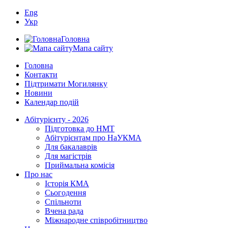
Eng
Укр
Головна
Мапа сайту
Головна
Контакти
Підтримати Могилянку
Новини
Календар подій
Абітурієнту - 2026
Підготовка до НМТ
Абітурієнтам про НаУКМА
Для бакалаврів
Для магістрів
Приймальна комісія
Про нас
Історія КМА
Сьогодення
Спільноти
Вчена рада
Міжнародне співробітництво