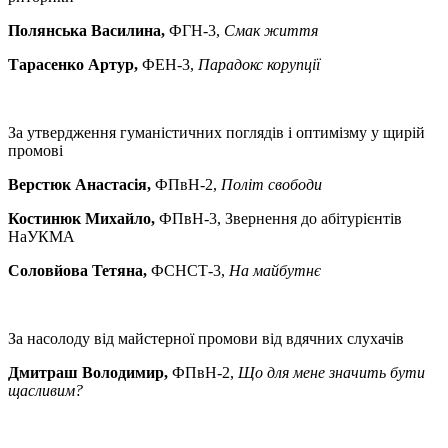
Полянська Василина,
ФГН-3,
Смак життя
Тарасенко Артур,
ФЕН-3,
Парадокс корупції
За утвердження гуманістичних поглядів і оптимізму у щирій
промові
Верстюк Анастасія,
ФПвН-2,
Політ свободи
Костинюк Михайло,
ФПвН-3, Звернення до абітурієнтів
НаУКМА
Соловйова Тетяна,
ФСНСТ-3,
На майбутнє
За насолоду від майстерної промови від вдячних слухачів
Дмитраш Володимир,
ФПвН-2,
Що для мене значить бути
щасливим?