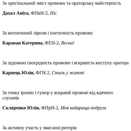
За оригінальний зміст промови та ораторську майстерність
Дахал Аніта,
ФПвН-2,
Ніс
За витончений ліризм і поетичність промови
Караван Катерина,
ФЕН-2,
Весна!
За художню своєрідність промови і яскравість виступу оратора
Карпець Юлія,
ФГН-2,
Стиль у житті
За тонку іронію і гумор у яскравій промові від вдячних
слухачів
Скляренко Юлія,
ФПрН-2,
Моя найкраща подруга
За активну участь у змаганні риторів