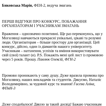
Биковська Марія,
ФЕН-2, ведуча змагань
ПЕРШІ ВІДГУКИ ПРО КОНКУРС, ПОБАЖАННЯ
ОРГАНІЗАТОРАМ І УЧАСНИКАМ ЗМАГАНЬ
Враження – однозначно позитивні. Ще раз переконуюсь, що у
Могилянці навчаються прекрасні унікальні, цікаві та розумні
люди. Організаторам – більше простору для організації. Цей
конкурс, дійсно, один із діамантів нашого університету.
Учасникам – натхнення, успіхів та вміння використовувати
свій (свої) талант (и). P.S. Покажіть мені цей лист із промовою
через 5 років. Прошу.
Павлюк Олексій, ФГН-2
Промови проникають у саму душу. Дуже вразила промова про
Могилянку, наших викладачів та студентів. Дякуємо, Наталіє
Володимирівно, за чудовий курс та знання!
Гисева Аліна,
ФПвН-3
Дуже сподобалося! Дякую за такий досвід! Бажаю учасникам