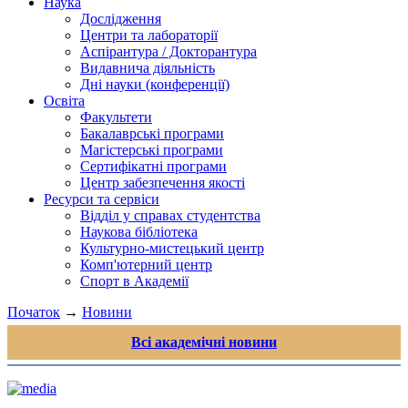
Наука
Дослідження
Центри та лабораторії
Аспірантура / Докторантура
Видавнича діяльність
Дні науки (конференції)
Освіта
Факультети
Бакалаврські програми
Магістерські програми
Сертифікатні програми
Центр забезпечення якості
Ресурси та сервіси
Відділ у справах студентства
Наукова бібліотека
Культурно-мистецький центр
Комп'ютерний центр
Спорт в Академії
Початок
→
Новини
Всі академічні новини