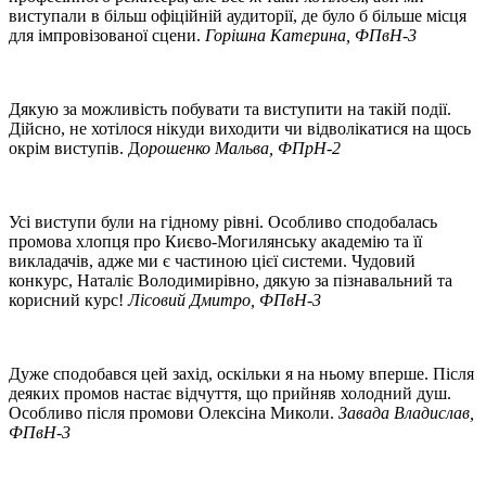
виступали в більш офіційній аудиторії, де було б більше місця
для імпровізованої сцени.
Горішна Катерина, ФПвН-3
Дякую за можливість побувати та виступити на такій події.
Дійсно, не хотілося нікуди виходити чи відволікатися на щось
окрім виступів. Д
орошенко Мальва, ФПрН-2
Усі виступи були на гідному рівні. Особливо сподобалась
промова хлопця про Києво-Могилянську академію та її
викладачів, адже ми є частиною цієї системи. Чудовий
конкурс, Наталіє Володимирівно, дякую за пізнавальний та
корисний курс!
Лісовий Дмитро, ФПвН-3
Дуже сподобався цей захід, оскільки я на ньому вперше. Після
деяких промов настає відчуття, що прийняв холодний душ.
Особливо після промови Олексіна Миколи.
Завада Владислав,
ФПвН-3