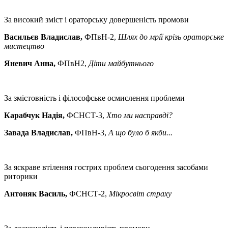
За високий зміст і ораторську довершеність промови
Васильєв Владислав,
ФПвН-2,
Шлях до мрії крізь ораторське
мистецтво
Яневич Анна,
ФПвН2,
Діти майбутнього
За змістовність і філософське осмислення проблеми
Карабчук Надія,
ФСНСТ-3,
Хто ми насправді?
Завада Владислав,
ФПвН-3,
А що було б якби...
За яскраве втілення гострих проблем сьогодення засобами
риторики
Антоняк Василь,
ФСНСТ-2,
Мікросвіт страху