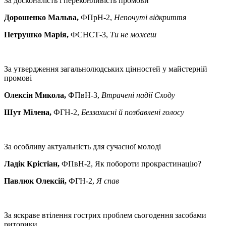
За досконалість і переконливість промови
Дорошенко Мальва,
ФПрН-2,
Непочуті відкриття
Петрушко Марія,
ФСНСТ-3,
Ти не можеш
За утвердження загальнолюдських цінностей у майстерній
промові
Олексін Микола,
ФПвН-3,
Втрачені надії Сходу
Шут Мілена,
ФГН-2,
Беззахисні й позбавлені голосу
За особливу актуальність для сучасної молоді
Ладік Крістіан,
ФПвН-2, Як побороти прокрастинацію?
Павлюк Олексій,
ФГН-2,
Я спав
За яскраве втілення гострих проблем сьогодення засобами
риторики