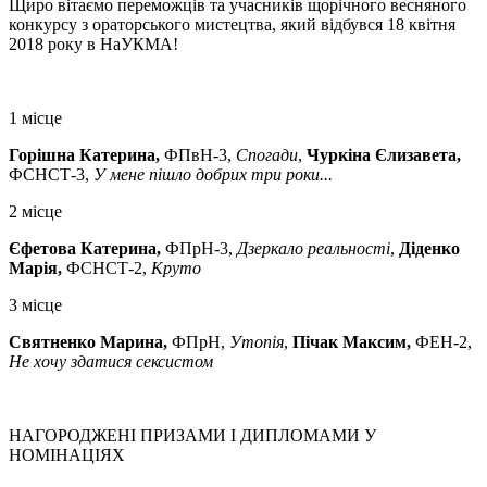
Щиро вітаємо переможців та учасників щорічного весняного
конкурсу з ораторського мистецтва, який відбувся 18 квітня
2018 року в НаУКМА!
1 місце
Горішна Катерина,
ФПвН-3,
Спогади
,
Чуркіна Єлизавета,
ФСНСТ-3,
У мене пішло добрих три роки...
2 місце
Єфетова Катерина,
ФПрН-3,
Дзеркало реальності
,
Діденко
Марія,
ФСНСТ-2,
Круто
3 місце
Святненко Марина,
ФПрН,
Утопія
,
Пічак Максим,
ФЕН-2,
Не хочу здатися сексистом
НАГОРОДЖЕНІ ПРИЗАМИ І ДИПЛОМАМИ У
НОМІНАЦІЯХ