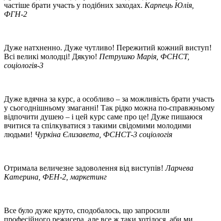
частіше брати участь у подібних заходах.
Карпець Юлія,
ФГН-2
Дуже натхненно. Дуже чутливо! Пережитий кожний виступ!
Всі великі молодці! Дякую!
Петрушко Марія, ФСНСТ,
соціологія-3
Дуже вдячна за курс, а особливо – за можливість брати участь
у сьогоднішньому змаганні! Так рідко можна по-справжньому
відпочити душею – і цей курс саме про це! Дуже пишаюся
вчитися та спілкуватися з такими свідомими молодими
людьми!
Чуркіна Єлизавета, ФСНСТ-3 соціологія
Отримала величезне задоволення від виступів!
Ларчева
Катерина, ФЕН-2, маркетинг
Все було дуже круто, сподобалось, що запросили
професійного режисера, але все ж таки хотілося, аби ми