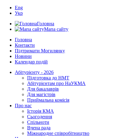
Eng
Укр
Головна
Мапа сайту
Головна
Контакти
Підтримати Могилянку
Новини
Календар подій
Абітурієнту - 2026
Підготовка до НМТ
Абітурієнтам про НаУКМА
Для бакалаврів
Для магістрів
Приймальна комісія
Про нас
Історія КМА
Сьогодення
Спільноти
Вчена рада
Міжнародне співробітництво