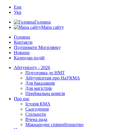
Eng
Укр
Головна
Мапа сайту
Головна
Контакти
Підтримати Могилянку
Новини
Календар подій
Абітурієнту - 2026
Підготовка до НМТ
Абітурієнтам про НаУКМА
Для бакалаврів
Для магістрів
Приймальна комісія
Про нас
Історія КМА
Сьогодення
Спільноти
Вчена рада
Міжнародне співробітництво