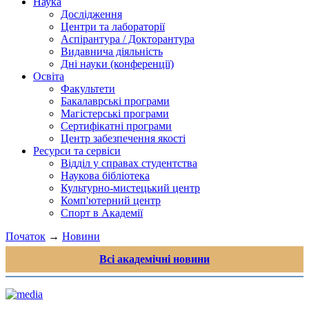
Наука
Дослідження
Центри та лабораторії
Аспірантура / Докторантура
Видавнича діяльність
Дні науки (конференції)
Освіта
Факультети
Бакалаврські програми
Магістерські програми
Сертифікатні програми
Центр забезпечення якості
Ресурси та сервіси
Відділ у справах студентства
Наукова бібліотека
Культурно-мистецький центр
Комп'ютерний центр
Спорт в Академії
Початок
→
Новини
Всі академічні новини