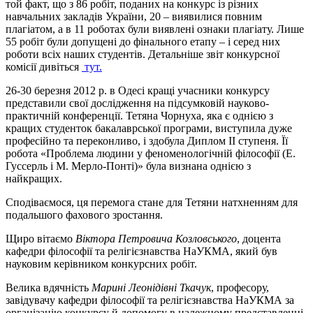
той факт, що з 86 робіт, поданих на конкурс із різних
навчальних закладів України, 20 – виявилися повним
плагіатом, а в 11 роботах були виявлені ознаки плагіату. Лише
55 робіт були допущені до фінального етапу – і серед них
роботи всіх наших студентів. Детальніше звіт конкурсної
комісії дивіться
тут.
26-30 березня 2012 р. в Одесі кращі учасники конкурсу
представили свої дослідження на підсумковій науково-
практичній конференції. Тетяна Чорнуха, яка є однією з
кращих студенток бакалаврської програми, виступила дуже
професійно та переконливо, і здобула Диплом ІІ ступеня. Її
робота «Проблема людини у феноменологічній філософії (Е.
Гуссерль і М. Мерло-Понті)» була визнана однією з
найкращих.
Сподіваємося, ця перемога стане для Тетяни натхненням для
подальшого фахового зростання.
Щиро вітаємо
Віктора Петровича Козловського
, доцента
кафедри філософії та релігієзнавства НаУКМА, який був
науковим керівником конкурсних робіт.
Велика вдячність
Марині Леонідівні Ткачук
, професору,
завідувачу кафедри філософії та релігієзнавства НаУКМА за
організацію конкурсу й допомогу в належному представленні