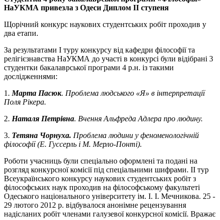
НаУКМА привезла з Одеси Диплом ІІ ступеня
Щорічний конкурс наукових студентських робіт проходив у
два етапи.
За результатами І туру конкурсу від кафедри філософії та
релігієзнавства НаУКМА до участі в конкурсі були відібрані 3
студентки бакалаврської програми 4 р.н. із такими
дослідженнями:
1.
Марта Пасюк
. Проблема людського «Я» в інтерпретації
Поля Рікера.
2.
Наталя Петрівна
. Вчення Альфреда Адлера про людину.
3.
Тетяна Чорнуха.
Проблема людини у феноменологічній
філософії (Е. Гуссерль і М. Мерло-Понті).
Роботи учасниць були спеціально оформлені та подані на
розгляд конкурсної комісії під спеціальними шифрами. ІІ тур
Всеукраїнського конкурсу наукових студентських робіт з
філософських наук проходив на філософському факультеті
Одеського національного університету ім. І. І. Мечникова. 25 -
29 лютого 2012 р. відбувалося анонімне рецензування
надісланих робіт членами галузевої конкурсної комісії. Вражає