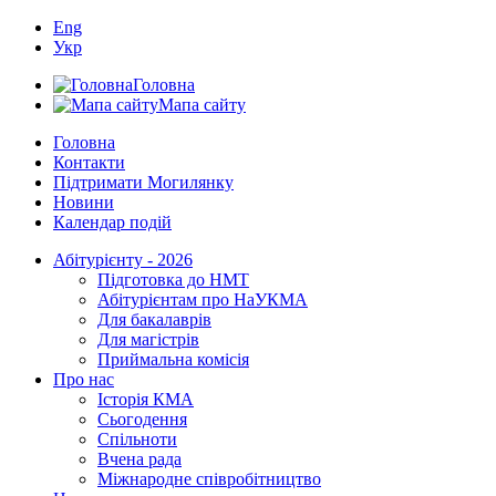
Eng
Укр
Головна
Мапа сайту
Головна
Контакти
Підтримати Могилянку
Новини
Календар подій
Абітурієнту - 2026
Підготовка до НМТ
Абітурієнтам про НаУКМА
Для бакалаврів
Для магістрів
Приймальна комісія
Про нас
Історія КМА
Сьогодення
Спільноти
Вчена рада
Міжнародне співробітництво