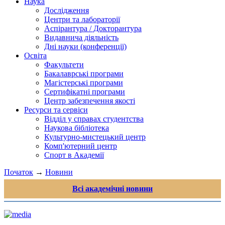
Наука
Дослідження
Центри та лабораторії
Аспірантура / Докторантура
Видавнича діяльність
Дні науки (конференції)
Освіта
Факультети
Бакалаврські програми
Магістерські програми
Сертифікатні програми
Центр забезпечення якості
Ресурси та сервіси
Відділ у справах студентства
Наукова бібліотека
Культурно-мистецький центр
Комп'ютерний центр
Спорт в Академії
Початок
→
Новини
Всі академічні новини