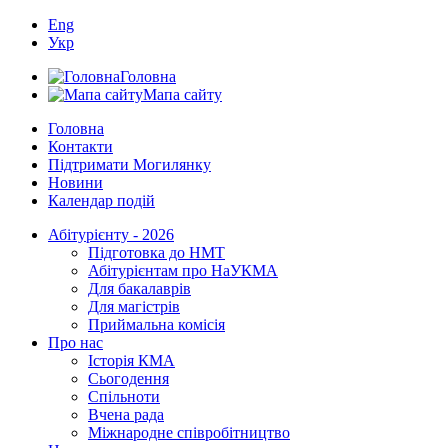
Eng
Укр
Головна
Мапа сайту
Головна
Контакти
Підтримати Могилянку
Новини
Календар подій
Абітурієнту - 2026
Підготовка до НМТ
Абітурієнтам про НаУКМА
Для бакалаврів
Для магістрів
Приймальна комісія
Про нас
Історія КМА
Сьогодення
Спільноти
Вчена рада
Міжнародне співробітництво