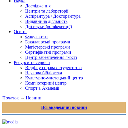
Наука
Дослідження
Центри та лабораторії
Аспірантура / Докторантура
Видавнича діяльність
Дні науки (конференції)
Освіта
Факультети
Бакалаврські програми
Магістерські програми
Сертифікатні програми
Центр забезпечення якості
Ресурси та сервіси
Відділ у справах студентства
Наукова бібліотека
Культурно-мистецький центр
Комп'ютерний центр
Спорт в Академії
Початок
→
Новини
Всі академічні новини