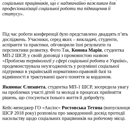
соціальних працівників, що є надзвичайно важливим для
професіоналізації соціальної роботи та підвищення її
статусу»
.
Під час роботи конференції було представлено двадцять п’ять
досліджень. Учасники, серед яких – викладачі, студенти,
аспіранти та практики, обговорили їхні результати та
перспективи розвитку. Фото Так,
Конова Марія
, студентка
МП-2 ШСР, у своїй доповіді з промовистою назвою
«
Проблеми термінології у сфері соціальної роботи в Україні»
,
продемонструвала неузгодженість у розумінні соціальної
підтримки в українській нормативно-правовій базі та
відмінності в трактуванні цього поняття за кордоном.
Якнюнас Єлизавета
, студентка МП-1 ШСР, зосередила увагу
на проблемах участі дітей та молоді в процесах прийняття
рішень, що стосуються їхнього життя й добробуту.
Кейс-менеджер ГО «Аксіос»
Ростовська Тетяна
(випускниця
ШСР 2018 року) розповіла про закордонний досвід протидії
насильству щодо соціальних працівників на робочому місці.