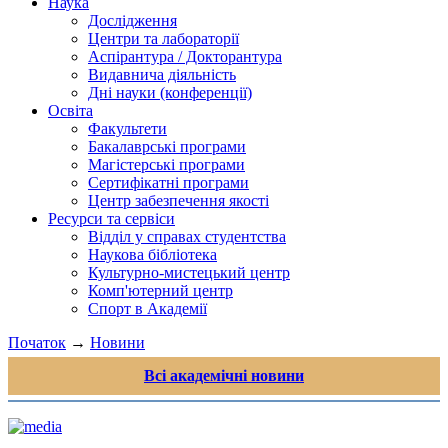
Наука
Дослідження
Центри та лабораторії
Аспірантура / Докторантура
Видавнича діяльність
Дні науки (конференції)
Освіта
Факультети
Бакалаврські програми
Магістерські програми
Сертифікатні програми
Центр забезпечення якості
Ресурси та сервіси
Відділ у справах студентства
Наукова бібліотека
Культурно-мистецький центр
Комп'ютерний центр
Спорт в Академії
Початок
→
Новини
Всі академічні новини