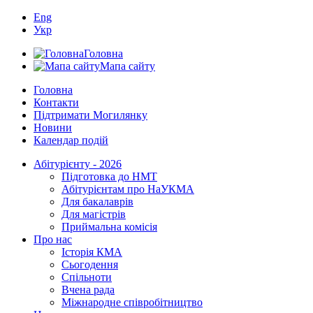
Eng
Укр
Головна
Мапа сайту
Головна
Контакти
Підтримати Могилянку
Новини
Календар подій
Абітурієнту - 2026
Підготовка до НМТ
Абітурієнтам про НаУКМА
Для бакалаврів
Для магістрів
Приймальна комісія
Про нас
Історія КМА
Сьогодення
Спільноти
Вчена рада
Міжнародне співробітництво