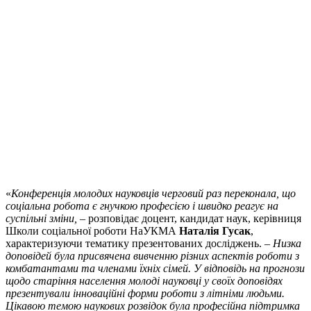
«
Конференція молодих науковців черговий раз переконала, що
соціальна робота є гнучкою професією і швидко реагує на
суспільні зміни,
– розповідає доцент, кандидат наук, керівниця
Школи соціальної роботи НаУКМА
Наталія Гусак
,
характеризуючи тематику презентованих досліджень. –
Низка
доповідей була присвячена вивченню різних аспектів роботи з
комбатантами та членами їхніх сімей. У відповідь на прогнози
щодо старіння населення молоді науковці у своїх доповідях
презентували інноваційні форми роботи з літніми людьми.
Цікавою темою наукових розвідок була професійна підтримка