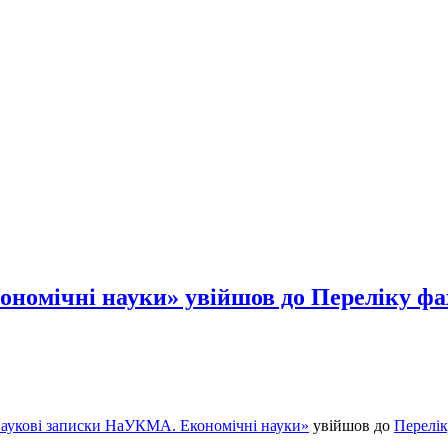
номічні науки» увійшов до Переліку фа
аукові записки НаУКМА. Економічні науки»
увійшов до
Перелік