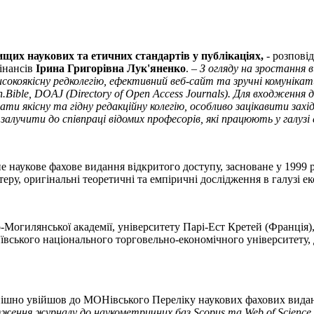
их наукових та етичних стандартів у публікаціях,
- розпові
фінансів
Ірина Григорівна Лук'яненко
. –
З огляду на зростання 
високоякісну редколегію, ефективний веб-сайт та зручні комунік
rch.Bible, DOAJ (Directory of Open Access Journals). Для входженн
ти якісну та гідну редакційну колегію, особливо зацікавити за
залучити до співпраці відомих професорів, які працюють у галузі 
наукове фахове видання відкритого доступу, засноване у 1999 ро
еру, оригінальні теоретичні та емпіричні дослідження в галузі ек
о-Могилянської академії, університету Парі-Ест Кретей (Франція)
иївського національного торговельно-економічного університету
ішно увійшов до МОНівського Переліку наукових фахових видань 
ження журналу до наукометричних баз Scopus та Web of Science C