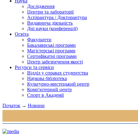
Наука
Дослідження
Центри та лабораторії
Аспірантура / Докторантура
Видавнича діяльність
Дні науки (конференції)
Освіта
Факультети
Бакалаврські програми
Магістерські програми
Сертифікатні програми
Центр забезпечення якості
Ресурси та сервіси
Відділ у справах студентства
Наукова бібліотека
Культурно-мистецький центр
Комп'ютерний центр
Спорт в Академії
Початок
→
Новини