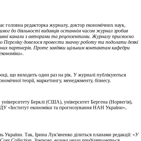
дає головна редакторка журналу, доктор економічних наук,
вимог до діяльності видавців останнім часом журнал зробив
ативні канали з авторами та рецензентами. Журналу присвоєно
я до Переліку довелося провести значну роботу та подолати деякі
хідних партнерів. Проте завдяки щільним контактам кафедри
економіки»
.
ці, що виходить один раз на рік. У журналі публікуються
ономічної теорії, маркетингу, менеджменту, бізнесу.
, університету Берклі (США), університет Бергена (Норвегія),
, ДУ «Інститут економіки та прогнозування НАН України»,
України. Так, Ірина Лук'яненко ділиться планами редакції: «
У
ore Collection. Зокрема, велика увага приділятиметься