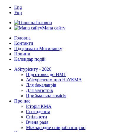
Eng
Укр
Головна
Мапа сайту
Головна
Контакти
Підтримати Могилянку
Новини
Календар подій
Абітурієнту - 2026
Підготовка до НМТ
Абітурієнтам про НаУКМА
Для бакалаврів
Для магістрів
Приймальна комісія
Про нас
Історія КМА
Сьогодення
Спільноти
Вчена рада
Міжнародне співробітництво