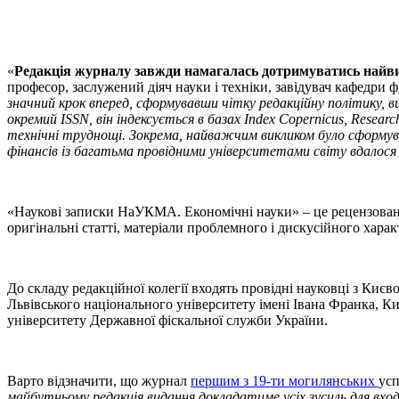
«
Редакція журналу завжди намагалась дотримуватись найвищ
професор, заслужений діяч науки і техніки, завідувач кафедри 
значний крок вперед, сформувавши чітку редакційну політику, 
окремий ISSN, він індексується в базах Index Copernicus, Resea
технічні труднощі. Зокрема, найважчим викликом було сформува
фінансів із багатьма провідними університетами світу вдалося 
«Наукові записки НаУКМА. Економічні науки» – це рецензоване 
оригінальні статті, матеріали проблемного і дискусійного характ
До складу редакційної колегії входять провідні науковці з Києв
Львівського національного університету імені Івана Франка, К
університету Державної фіскальної служби України.
Варто відзначити, що журнал
першим з 19-ти могилянських
усп
майбутньому редакція видання докладатиме усіх зусиль для вход