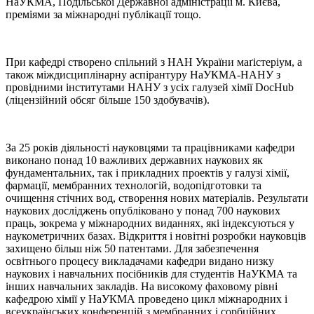
НаУКМА, Подільської Державної адміністрації м. Києва,
преміями за міжнародні публікації тощо.
При кафедрі створено спільний з НАН України маґістеріум, а
також міждисциплінарну аспірантуру НаУКМА-НАНУ з
провідними інститутами НАНУ з усіх галузей хімії DocHub
(ліцензійний обсяг більше 150 здобувачів).
За 25 років діяльності науковцями та працівниками кафедри
виконано понад 10 важливих державних наукових як
фундаментальних, так і прикладних проектів у галузі хімії,
фармації, мембранних технологій, водопідготовки та
очищення стічних вод, створення нових матеріалів. Результати
наукових досліджень опубліковано у понад 700 наукових
праць, зокрема у міжнародних виданнях, які індексуються у
наукометричних базах. Відкриття і новітні розробки науковців
захищено більш ніж 50 патентами. Для забезпечення
освітнього процесу викладачами кафедри видано низку
наукових і навчальних посібників для студентів НаУКМА та
інших навчальних закладів. На високому фаховому рівні
кафедрою хімії у НаУКМА проведено цикл міжнародних і
всеукраїнських конференцій з мембранних і сорбційних