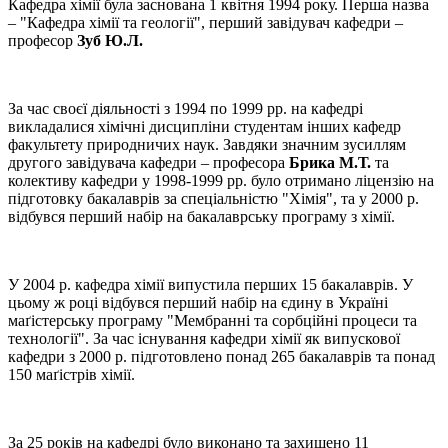
Кафедра хімії була заснована 1 квітня 1994 року. Перша назва
– "Кафедра хімії та геології", перший завідувач кафедри –
професор
Зуб Ю.Л.
За час своєї діяльності з 1994 по 1999 рр. на кафедрі
викладалися хімічні дисципліни студентам інших кафедр
факультету природничих наук. Завдяки значним зусиллям
другого завідувача кафедри – професора
Брика М.Т.
та
колективу кафедри у 1998-1999 рр. було отримано ліцензію на
підготовку бакалаврів за спеціальністю "Хімія", та у 2000 р.
відбувся перший набір на бакалаврську програму з хімії.
У 2004 р. кафедра хімії випустила перших 15 бакалаврів. У
цьому ж році відбувся перший набір на єдину в Україні
маґістерську програму "Мембранні та сорбційні процеси та
технології". За час існування кафедри хімії як випускової
кафедри з 2000 р. підготовлено понад 265 бакалаврів та понад
150 маґістрів хімії.
За 25 років на кафедрі було виконано та захищено 11