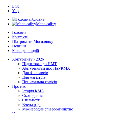
Eng
Укр
Головна
Мапа сайту
Головна
Контакти
Підтримати Могилянку
Новини
Календар подій
Абітурієнту - 2026
Підготовка до НМТ
Абітурієнтам про НаУКМА
Для бакалаврів
Для магістрів
Приймальна комісія
Про нас
Історія КМА
Сьогодення
Спільноти
Вчена рада
Міжнародне співробітництво