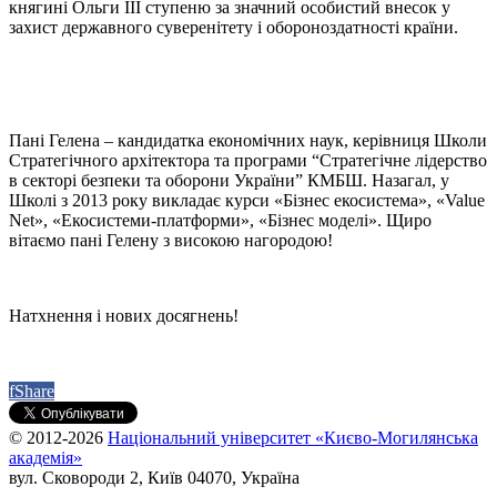
княгині Ольги ІІІ ступеню за значний особистий внесок у
захист державного суверенітету і обороноздатності країни.
Пані Гелена – кандидатка економічних наук, керівниця Школи
Стратегічного архітектора та програми “Стратегічне лідерство
в секторі безпеки та оборони України” КМБШ. Назагал, у
Школі з 2013 року викладає курси «Бізнес екосистема», «Value
Net», «Екосистеми-платформи», «Бізнес моделі». Щиро
вітаємо пані Гелену з високою нагородою!
Натхнення і нових досягнень!
f
Share
© 2012-2026
Національний університет «Києво-Могилянська
академія»
вул. Сковороди 2, Київ 04070, Україна