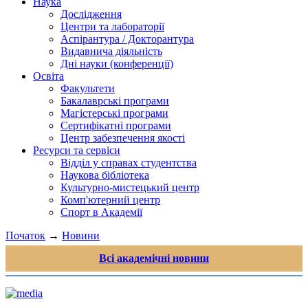
Наука
Дослідження
Центри та лабораторії
Аспірантура / Докторантура
Видавнича діяльність
Дні науки (конференції)
Освіта
Факультети
Бакалаврські програми
Магістерські програми
Сертифікатні програми
Центр забезпечення якості
Ресурси та сервіси
Відділ у справах студентства
Наукова бібліотека
Культурно-мистецький центр
Комп'ютерний центр
Спорт в Академії
Початок
→
Новини
Всі академічні новини