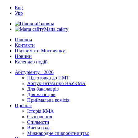
Eng
Укр
Головна
Мапа сайту
Головна
Контакти
Підтримати Могилянку
Новини
Календар подій
Абітурієнту - 2026
Підготовка до НМТ
Абітурієнтам про НаУКМА
Для бакалаврів
Для магістрів
Приймальна комісія
Про нас
Історія КМА
Сьогодення
Спільноти
Вчена рада
Міжнародне співробітництво