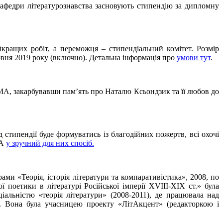
афедри літературознавства засновують стипендію за дипломну
кращих робіт, а переможця – стипендіальний комітет. Розмір
рвня 2019 року (включно). Детальна інформація про
умови тут
.
, закарбувавши пам’ять про Наталю Ксьондзик та її любов до
типендії буде формуватись із благодійних пожертв, всі охочі
МА
у зручний для них спосіб.
ми «Теорія, історія літератури та компаративістика», 2008, по
поетики в літературі Російської імперії XVIII-ХІХ ст.» була
льністю «теорія літератури» (2008-2011), де працювала над
в». Вона була учасницею проекту «ЛітАкцент» (редакторкою і