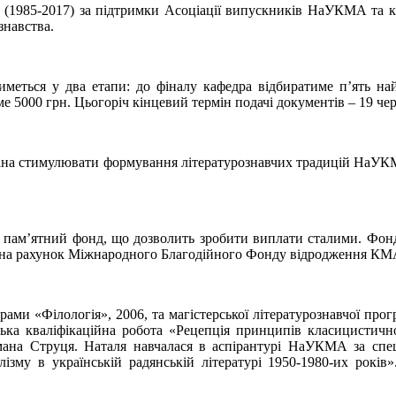
(1985-2017) за підтримки Асоціації випускників НаУКМА та к
знавства.
меться у два етапи: до фіналу кафедра відбиратиме п’ять най
ме 5000 грн. Цьогоріч кінцевий термін подачі документів – 19 че
на стимулювати формування літературознавчих традицій НаУКМА
пам’ятний фонд, що дозволить зробити виплати сталими. Фонд с
 на рахунок Міжнародного Благодійного Фонду відродження К
 «Філологія», 2006, та магістерської літературознавчої програ
ька кваліфікаційна робота «Рецепція принципів класицистичної 
ана Струця. Наталя навчалася в аспірантурі НаУКМА за спеціа
лізму в українській радянській літературі 1950-1980-их рокі