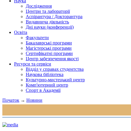
Наука
Дослідження
Центри та лабораторії
Аспірантура / Докторантура
Видавнича діяльність
Дні науки (конференції)
Освіта
Факультети
Бакалаврські програми
Магістерські програми
Сертифікатні програми
Центр забезпечення якості
Ресурси та сервіси
Відділ у справах студентства
Наукова бібліотека
Культурно-мистецький центр
Комп'ютерний центр
Спорт в Академії
Початок
→
Новини