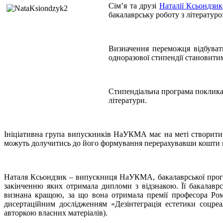
Сім’я та друзі
Наталії Ксьондзик
бакалаврську роботу з літературо
Визначення переможця відбувати
одноразової стипендії становити
Стипендіальна програма поклика
літератури.
Ініціативна група випускників НаУКМА має на меті створити 
можуть долучитись до його формування перерахувавши кошти
Наталя Ксьондзик – випускниця НаУКМА, бакалаврської програми
закінченню яких отримала дипломи з відзнакою. Її бакалаврс
визнана кращою, за що вона отримала премії професора Ром
дисертаційним дослідженням «Дезінтеграція естетики соцреа
авторкою власних матеріалів).