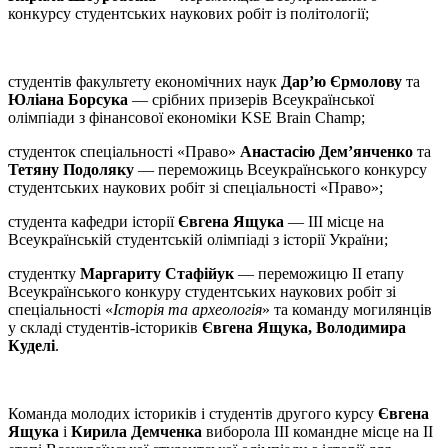
конкурсу студентських наукових робіт із політології;
студентів факультету економічних наук
Дар’ю Єрмолову
та
Юліана Борсука
— срібних призерів Всеукраїнської
олімпіади з фінансової економіки KSE Brain Champ;
студенток спеціальності «Право»
Анастасію Дем’янченко
та
Тетяну Подоляку
— переможиць Всеукраїнського конкурсу
студентських наукових робіт зі спеціальності «Право»;
студента кафедри історії
Євгена Ящука
— ІІІ місце на
Всеукраїнській студентській олімпіаді з історії України;
студентку
Маргариту Стафійук
— переможицю ІІ етапу
Всеукраїнського конкуру студентських наукових робіт зі
спеціальності «
Історія та археологія
» та команду могилянців
у складі студентів-істориків
Євгена Ящука, Володимира
Куделі
.
Команда молодих істориків і студентів другого курсу
Євгена
Ящука
і
Кирила Демченка
виборола ІІІ командне місце на ІІ