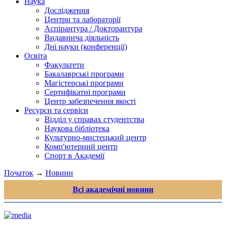
Наука
Дослідження
Центри та лабораторії
Аспірантура / Докторантура
Видавнича діяльність
Дні науки (конференції)
Освіта
Факультети
Бакалаврські програми
Магістерські програми
Сертифікатні програми
Центр забезпечення якості
Ресурси та сервіси
Відділ у справах студентства
Наукова бібліотека
Культурно-мистецький центр
Комп'ютерний центр
Спорт в Академії
Початок
→
Новини
Всі академічні новини