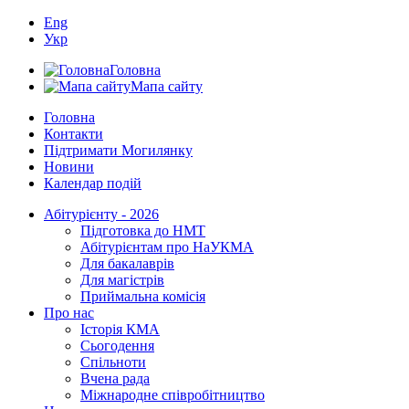
Eng
Укр
Головна
Мапа сайту
Головна
Контакти
Підтримати Могилянку
Новини
Календар подій
Абітурієнту - 2026
Підготовка до НМТ
Абітурієнтам про НаУКМА
Для бакалаврів
Для магістрів
Приймальна комісія
Про нас
Історія КМА
Сьогодення
Спільноти
Вчена рада
Міжнародне співробітництво