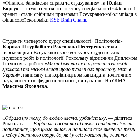
«Фінанси, банківська справа та страхування» та
Юліан
Борсук
— студент четвертого курсу спеціальності «Фінанси і
кредит» стали срібними призерами Всеукраїнської олімпіади з
фінансової економіки
KSE Brain Champ.
Студенти четвертого курсу спеціальності «Політологія»
Кирило Штурбабін
та
Роксолана Нестеренко
стали
переможцями Всеукраїнського конкурсу студентських
наукових робіт із політології. Роксолану відзначили Дипломом
І ступеня за роботу «
Механізми та інструменти взаємодії
громадян та міської влади щодо публічного простору міст в
Україні
», написану під керівництвом кандидата політичних
наук, доцента кафедри політології, випускника НаУКМА
Максима Яковлєва
.
«Обрала цю тему, бо люблю міста, урбаністику
, — ділиться
Роксолана. —
Вирішила поєднати ці теми з політологією та
подивитися, що з цього вийде. А починала своє вивчення теми
з кейсу Гостиного двору, бо, як і у всіх могилянців, життя