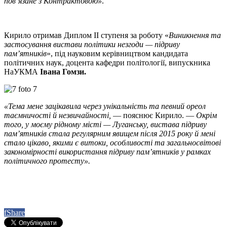
пов’язане з Контрактовою»
.
Кирило отримав Диплом ІІ ступеня за роботу «
Виникнення та
застосування вистави політики незгоди — підриву
пам’ятників
», під науковим керівництвом кандидата
політичних наук, доцента кафедри політології, випускника
НаУКМА
Івана Гомзи.
«Тема мене зацікавила через унікальність та певний ореол
таємничості й незвичайності,
— пояснює Кирило. —
Окрім
того, у моєму рідному місті — Луганську, вистава підриву
пам’ятників стала регулярним явищем після 2015 року й мені
стало цікаво, якими є витоки, особливості та загальносвітові
закономірності використання підриву пам’ятників у рамках
політичного протесту».
f
Share