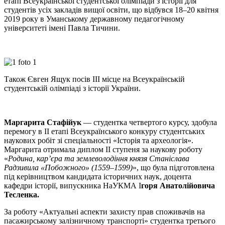
етапі Всеукраїнської студентської олімпіади з історії для
студентів усіх закладів вищої освіти, що відбувся 18–20 квітня
2019 року в Уманському державному педагогічному
університеті імені Павла Тичини.
Також Євген Ящук посів ІІІ місце на Всеукраїнській
студентській олімпіаді з історії України.
Маргарита Стафійук
— студентка четвертого курсу, здобула
перемогу в ІІ етапі Всеукраїнського конкуру студентських
наукових робіт зі спеціальності «Історія та археологія».
Маргарита отримала диплом ІІ ступеня за наукову роботу
«
Родина, кар’єра та землеволодіння князя Станіслава
Радзивила «Побожного» (1559–1599)
», що була підготовлена
під керівництвом кандидата історичних наук, доцента
кафедри історії, випускника НаУКМА І
горя Анатолійовича
Тесленка.
За роботу «Актуальні аспекти захисту прав споживачів на
пасажирському залізничному транспорті» студентка третього