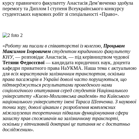
курсу правничого факультету Анастасія Дем’янченко здобула
перемогу та Диплом І ступеня Всеукраїнського конкурсу
студентських наукових робіт зі спеціальності «Право».
«
Роботу ми писали в співавторстві із колегою,
Процьком
Максимом Ігоровичем
студентом юридичного факультету
КНУ,
— розповідає Анастасія, — під керівництвом чудової
Тетяни Федосєєвої
— кандидата юридичних наук, доцента
кафедри приватного права НаУКМА. Наша тема є актуальною
дл
я всіх користувачів залізничним транспортом, оскільки
права пасажирів в Україні доволі часто порушуються, що
підтверджується результатами проведеного нами
соціологічного опитування серед студентів Національного
університету «Києво-Могилянська академія» та Київського
національного університету імені Тараса Шевченка. З наукової
точки зору, доволі цікавим є розроблення комплексних
міжгалузевих теоретичних підвалин функціонування сфери
захисту прав споживачів на залізничному транспорті,
оскільки у вітчизняній доктрині це питання не є достатньо
дослідженим».