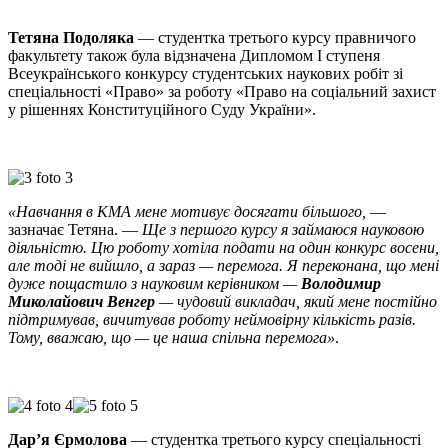
Тетяна Подоляка
— студентка третього курсу правничого
факультету також була відзначена Дипломом І ступеня
Всеукраїнського конкурсу студентських наукових робіт зі
спеціальності «Право» за роботу «Право на соціальний захист
у рішеннях Конституційного Суду України».
«Навчання в КМА мене мотивує досягати більшого,
—
зазначає Тетяна. —
Ще з першого курсу я займаюся науковою
діяльністю. Цю роботу хотіла подати на один конкурс восени,
але тоді не вийшло, а зараз — перемога. Я переконана, що мені
дуже пощастило з науковим керівником —
Володимир
Миколайович Венгер
— чудовий викладач, який мене постійно
підтримував, вичитував роботу неймовірну кількість разів.
Тому, вважаю, що — це наша спільна перемога»
.
Дар’я Єрмолова
— студентка третього курсу спеціальності