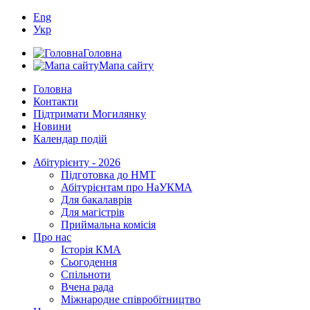
Eng
Укр
Головна
Мапа сайту
Головна
Контакти
Підтримати Могилянку
Новини
Календар подій
Абітурієнту - 2026
Підготовка до НМТ
Абітурієнтам про НаУКМА
Для бакалаврів
Для магістрів
Приймальна комісія
Про нас
Історія КМА
Сьогодення
Спільноти
Вчена рада
Міжнародне співробітництво