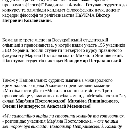
програми з філософії Владислава Фоміна. Готував студентів до
конкурсу та олімпіади кандидат філософських наук, доцент
кафедри філософії та релігієзнавства НаУКМА
Віктор
Петрович Козловський
.
Командне третє місце на Всеукраїнській студентській
олімпіаді з правознавства, у котрій взяли участь 155 учасників
ЗВО України, посіли студенти четвертого курсу правничого
факультету Мар'яна Постоловська та Михайло Янишівський.
Підготував студентів викладач
Володимир Петраковський
.
Також у Національних судових змагань з міжнародного
кримінального права Академію представляли команди
«Мозаїка юстиції» та «Могилянські позитивісти». Третє
призове місце у змаганнях посіла команда «Мозаїка юстиції» у
складі
Мар’яни Постоловської, Михайла Янишівського,
Олени Нечипорук та Анастасії Мезенцевої
.
«Ми самостійно вирішили створити команду та готуватися,
- розповідає учасниця Мар’яна Постоловська, –
але нашим
ментором був викладач Володимир Петраковський. Команду