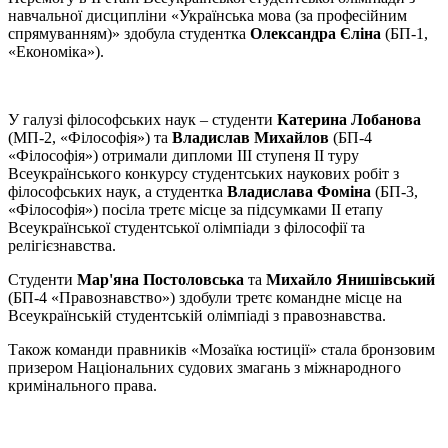
навчальної дисципліни «Українська мова (за професійним
спрямуванням)» здобула студентка
Олександра Єліна
(БП-1,
«Економіка»).
У галузі філософських наук – студенти
Катерина Лобанова
(МП-2, «Філософія») та
Владислав Михайлов
(БП-4
«Філософія») отримали дипломи ІІІ ступеня ІІ туру
Всеукраїнського конкурсу студентських наукових робіт з
філософських наук, а студентка
Владислава Фоміна
(БП-3,
«Філософія») посіла третє місце за підсумками ІІ етапу
Всеукраїнської студентської олімпіади з філософії та
релігієзнавства.
Студенти
Мар'яна Постоловська
та
Михайло Янишівський
(БП-4 «Правознавство») здобули третє командне місце на
Всеукраїнській студентській олімпіаді з правознавства.
Також команди правників «Мозаїка юстиції» стала бронзовим
призером Національних судових змагань з міжнародного
кримінального права.