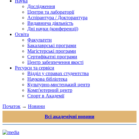
Наука
Дослідження
Центри та лабораторії
Аспірантура / Докторантура
Видавнича діяльність
Дні науки (конференції)
Освіта
Факультети
Бакалаврські програми
Магістерські програми
Сертифікатні програми
Центр забезпечення якості
Ресурси та сервіси
Відділ у справах студентства
Наукова бібліотека
Культурно-мистецький центр
Комп'ютерний центр
Спорт в Академії
Початок
→
Новини
Всі академічні новини