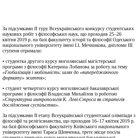
За підсумками ІІ туру Всеукраїнського конкурсу студентських
наукових робіт з філософських наук, що проходив 25–26
квітня 2019 р. на базі факультету історії та філософії Одеського
національного університету імені І.І. Мечникова, дипломи ІІІ
ступеня отримали:
• студентка другого курсу могилянської магістерської
програми з філософії Катерина Лобанова за роботу на тему
«Глобалізація і мобільність: шлях до «випереджаючого
формату» життя»
;
• студент четвертого курсу могилянської бакалаврської
програми з філософії Владислав Михайлов із роботою
«Структурна антропологія К. Леві-Строса як стратегія
дослідження суспільства».
За підсумками ІІ етапу Всеукраїнської студентської олімпіади з
філософії та релігієзнавства, що проходив 16–17 квітня 2019 р.
на базі філософського факультету Київського національного
університету імені Тараса Шевченка, третє місце посіла
студентка третього курсу могилянської бакалаврської