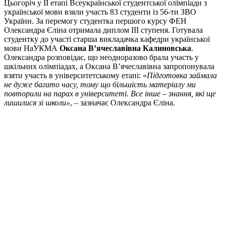
Цьогоріч у ІІ етапі Всеукраїнської студентської олімпіади з
української мови взяли участь 83 студенти із 56-ти ЗВО
України. За перемогу студентка першого курсу ФЕН
Олександра Єліна отримала диплом ІІІ ступеня. Готувала
студентку до участі старша викладачка кафедри української
мови НаУКМА
Оксана В’ячеславівна Калиновська
.
Олександра розповідає, що неодноразово брала участь у
шкільних олімпіадах, а Оксана В’ячеславівна запропонувала
взяти участь в університетському етапі: «
Підготовка займала
не дуже багато часу, тому що більшість матеріалу ми
повторили на парах в університеті. Все інше – знання, які ще
лишилися зі школи»
, – зазначає Олександра Єліна.