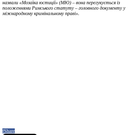
назвали «Мозаїка юстиції» (МЮ) – вона перегукується із
положеннями Римського статуту – головного документу у
міжнародному кримінальному праві».
f
Share