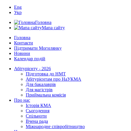
Eng
Укр
Головна
Мапа сайту
Головна
Контакти
Підтримати Могилянку
Новини
Календар подій
Абітурієнту - 2026
Підготовка до НМТ
Абітурієнтам про НаУКМА
Для бакалаврів
Для магістрів
Приймальна комісія
Про нас
Історія КМА
Сьогодення
Спільноти
Вчена рада
Міжнародне співробітництво