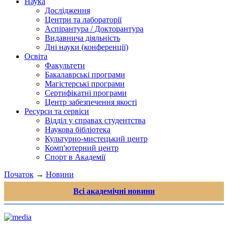
Наука
Дослідження
Центри та лабораторії
Аспірантура / Докторантура
Видавнича діяльність
Дні науки (конференції)
Освіта
Факультети
Бакалаврські програми
Магістерські програми
Сертифікатні програми
Центр забезпечення якості
Ресурси та сервіси
Відділ у справах студентства
Наукова бібліотека
Культурно-мистецький центр
Комп'ютерний центр
Спорт в Академії
Початок
→
Новини
Всі академічні новини