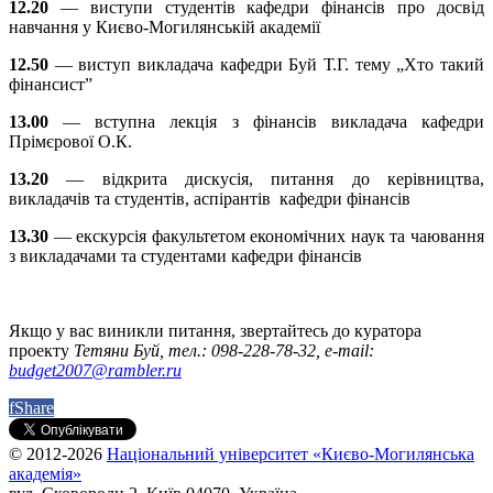
12.20
— виступи студентів кафедри фінансів про досвід
навчання у Києво-Могилянській академії
12.50
— виступ викладача кафедри Буй Т.Г. тему „Хто такий
фінансист”
13.00
— вступна лекція з фінансів викладача кафедри
Прімєрової О.К.
13.20
— відкрита дискусія, питання до керівництва,
викладачів та студентів, аспірантів кафедри фінансів
13.30
— екскурсія факультетом економічних наук та чаювання
з викладачами та студентами кафедри фінансів
Якщо у вас виникли питання, звертайтесь до куратора
проекту
Тетяни Буй, тел.: 098-228-78-32, e-mail:
budget2007@rambler.ru
f
Share
© 2012-2026
Національний університет «Києво-Могилянська
академія»