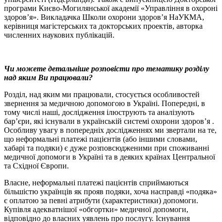
програми Києво-Могилянської академії «Управління в охороні
здоров’я». Викладачка Школи охорони здоров’я НаУКМА,
керівниця магістерських та докторських проектів, авторка
численних наукових публікацій.
Чи можете детальніше розповісти про тематику розділу
над яким Ви працювали?
Розділ, над яким ми працювали, стосується особливостей
звернення за медичною допомогою в Україні. Попередні, в
тому числі наші, дослідження ілюструють та аналізують
бар’єри, які існували в українській системі охорони здоров’я .
Особливу увагу в попередніх дослідженнях ми звертали на те,
що неформальні платежі пацієнтів (або іншими словами,
хабарі та подяки) є дуже розповсюдженими при споживанні
медичної допомоги в Україні та в деяких країнах Центральної
та Східної Європи.
Власне, неформальні платежі пацієнтів сприймаються
більшістю українців як прояв подяки, хоча насправді «подяка»
є оплатою за певні атрибути (характеристики) допомоги.
Купівля адекватнішої «обгортки» медичної допомоги,
відповідно до власних уявлень про послугу. Існування