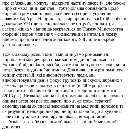
про зв’язки, які можуть «відкрити частину дверей», але також
і про символічний капітал – тобто більша обізнаність щодо
«правил гри» (часто більш освічених) сприяє усуненню
наявних бар’єрів. Наприклад, лікар пропонує вагітній зробити
додаткове УЗІ (що звісно найчастіше потребує оплати), а
вагітна жінка у відповідь звертається до Наказу Міністерства
охорони здоров’я (знання – символічний капітал), в якому
йдеться про призначення додаткового УЗІ лише в окремо
узятих випадках.
Тож в даному розділі книги ми описуємо різноманітні
«проблемні місця» при споживанні медичної допомоги в
Україні, й відповідно, засоби, якими користуються люди, коли
потребують медичної допомоги. Для виявлення різноманіття
копінг стратегій, які використовують люди, ми
використовували дані з фокус-групових дискусій, зібраних в
рамках проектів з платежів пацієнтів (в 2009 році) та з
гендерних особливостей споживання медичної допомоги
(2013 рік). Незважаючи на різні тематики досліджень, люди за
одним патерном розповідають про дуже схожі стратегії:
самолікування як спосіб зекономити на медичній допомозі та
як результат недовіри лікарю, не-прихильність до лікування
через знову ж таки недовіру до лікаря, використання
«зв’язків» для забезпечення «більш ефективної» медичної
допомоги.