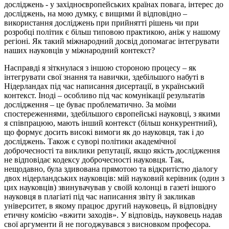
досліджень - у західноєвропейських країнах повага, інтерес до
досліджень, на мою думку, є вищими й відповідно –
використання досліджень при прийнятті рішень чи при
розробці політик є більш типовою практикою, аніж у нашому
регіоні. Як такий міжнародний досвід допомагає інтегрувати
наших науковців у міжнародний контекст?
Насправді я зіткнулася з іншою стороною процесу – як
інтегрувати свої знання та навички, здебільшого набуті в
Нідерландах під час написання дисертації, в український
контекст. Іноді – особливо під час комунікації результатів
дослідження – це буває проблематично. За моїми
спостереженнями, здебільшого європейські науковці, з якими
я співпрацюю, мають інший контекст (більш конкурентний),
що формує досить високі вимоги як до науковця, так і до
досліджень. Також є суворі політики академічної
доброчесності та виклики репутації, якщо якість дослідження
не відповідає кодексу доброчесності науковця. Так,
нещодавно, була здивована прямотою та відкритістю діалогу
двох нідерландських науковців: мій науковий керівник (один з
цих науковців) звинувачував у своїй колонці в газеті іншого
науковця в плагіаті під час написання звіту й закликав
університет, в якому працює другий науковець, й відповідну
етичну комісію «вжити заходів». У відповідь, науковець надав
свої аргументи й не погоджувався з висновком професора.