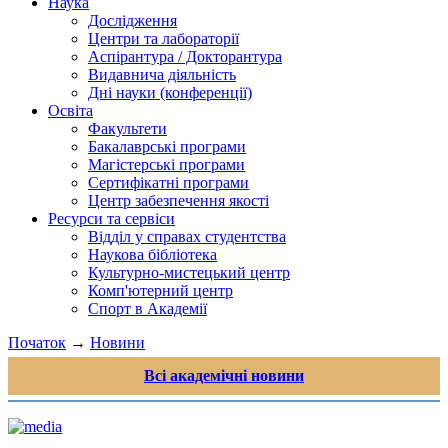
Наука
Дослідження
Центри та лабораторії
Аспірантура / Докторантура
Видавнича діяльність
Дні науки (конференції)
Освіта
Факультети
Бакалаврські програми
Магістерські програми
Сертифікатні програми
Центр забезпечення якості
Ресурси та сервіси
Відділ у справах студентства
Наукова бібліотека
Культурно-мистецький центр
Комп'ютерний центр
Спорт в Академії
Початок
→
Новини
Всі академічні новини