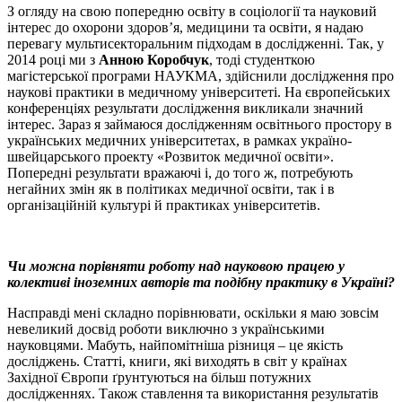
З огляду на свою попередню освіту в соціології та науковий
інтерес до охорони здоров’я, медицини та освіти, я надаю
перевагу мультисекторальним підходам в дослідженні. Так, у
2014 році ми з
Анною Коробчук
, тоді студенткою
магістерської програми НАУКМА, здійснили дослідження про
наукові практики в медичному університеті. На європейських
конференціях результати дослідження викликали значний
інтерес. Зараз я займаюся дослідженням освітнього простору в
українських медичних університетах, в рамках україно-
швейцарського проекту «Розвиток медичної освіти».
Попередні результати вражаючі і, до того ж, потребують
негайних змін як в політиках медичної освіти, так і в
організаційній культурі й практиках університетів.
Чи можна порівняти роботу над науковою працею у
колективі іноземних авторів та подібну практику в Україні?
Насправді мені складно порівнювати, оскільки я маю зовсім
невеликий досвід роботи виключно з українськими
науковцями. Мабуть, найпомітніша різниця – це якість
досліджень. Статті, книги, які виходять в світ у країнах
Західної Європи ґрунтуються на більш потужних
дослідженнях. Також ставлення та використання результатів