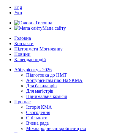
Eng
Укр
Головна
Мапа сайту
Головна
Контакти
Підтримати Могилянку
Новини
Календар подій
Абітурієнту - 2026
Підготовка до НМТ
Абітурієнтам про НаУКМА
Для бакалаврів
Для магістрів
Приймальна комісія
Про нас
Історія КМА
Сьогодення
Спільноти
Вчена рада
Міжнародне співробітництво