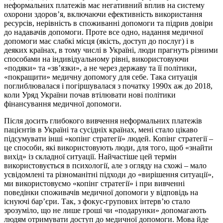
неформальних платежів має негативний вплив на систему
охорони здоров’я, включаючи ефективність використання
ресурсів, нерівність в споживанні допомоги та підрив довіри
до надавачів допомоги. Проте все одно, надання медичної
допомоги має слабкі місця (якість, доступ до послуг) і в
деяких країнах, в тому числі в Україні, люди прагнуть різними
способами на індивідуальному рівні, використовуючи
«подяки» та «зв’язки», а не через державу та її політики,
«покращити» медичну допомогу для себе. Така ситуація
поглиблювалася і погіршувалася з початку 1990х аж до 2018,
коли Уряд України почав втілювати нові політики
фінансування медичної допомоги.
Після досить глибокого вивчення неформальних платежів
пацієнтів в Україні та сусідніх країнах, мені стало цікаво
підсумувати інші «копінг стратегії» людей. Копінг стратегії –
це способи, які використовують люди, для того, щоб «знайти
вихід» із складної ситуації. Найчастіше цей термін
використовується в психології, але з огляду на схожі – мало
усвідомлені та різноманітні підходи до «вирішення ситуації»,
ми використовуємо «копінг стратегії» і при вивченні
поведінки споживачів медичної допомоги у відповідь на
існуючі бар’єри. Так, з фокус-групових інтерв’ю стало
зрозуміло, що не лише гроші чи «подарунки» допомагають
людям отримувати доступ до медичної допомоги. Мова йде