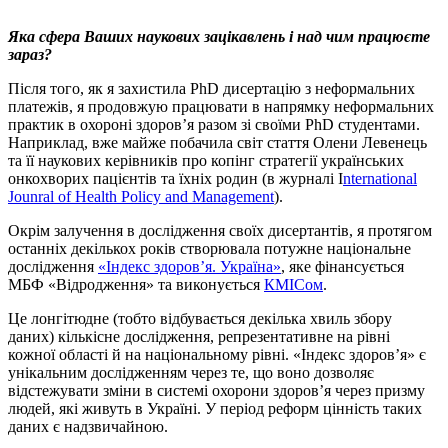
Яка сфера Ваших наукових зацікавлень і над чим працюєте
зараз?
Після того, як я захистила PhD дисертацію з неформальних
платежів, я продовжую працювати в напрямку неформальних
практик в охороні здоров’я разом зі своїми PhD студентами.
Наприклад, вже майже побачила світ стаття Олени Левенець
та її наукових керівників про копінг стратегії українських
онкохворих пацієнтів та їхніх родин (в журналі I
nternational
Jounral of Health Policy and Management
).
Окрім залучення в дослідження своїх дисертантів, я протягом
останніх декількох років створювала потужне національне
дослідження
«Індекс здоров’я. Україна»
, яке фінансується
МБФ «Відродження» та виконується
КМІСом
.
Це лонгітюдне (тобто відбувається декілька хвиль збору
даних) кількісне дослідження, репрезентативне на рівні
кожної області й на національному рівні. «Індекс здоров’я» є
унікальним дослідженням через те, що воно дозволяє
відстежувати зміни в системі охорони здоров’я через призму
людей, які живуть в Україні. У період реформ цінність таких
даних є надзвичайною.