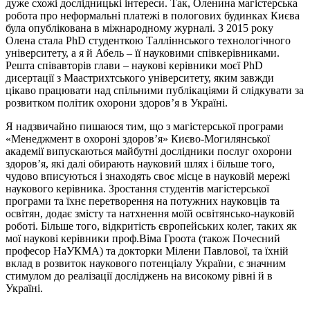
дуже схожі дослідницькі інтереси. Так, Оленина магістерська
робота про неформальні платежі в пологових будинках Києва
була опублікована в міжнародному журналі. З 2015 року
Олена стала PhD студенткою Талліннського технологічного
університету, а я й Абель – її науковими співкерівниками.
Решта співавторів глави – наукові керівники моєї PhD
дисертації з Маастрихтського університету, яким завжди
цікаво працювати над спільними публікаціями й слідкувати за
розвитком політик охорони здоров’я в Україні.
Я надзвичайно пишаюся тим, що з магістерської програми
«Менеджмент в охороні здоров’я» Києво-Могилянської
академії випускаються майбутні дослідники послуг охорони
здоров’я, які далі обирають науковий шлях і більше того,
чудово вписуються і знаходять своє місце в науковій мережі
наукового керівника. Зростання студентів магістерської
програми та їхнє перетворення на потужних науковців та
освітян, додає змісту та натхнення моїй освітянсько-науковій
роботі. Більше того, відкритість європейських колег, таких як
мої наукові керівники проф.Віма Гроота (також Почесний
професор НаУКМА) та докторки Мілени Павлової, та їхній
вклад в розвиток наукового потенціалу України, є значним
стимулом до реалізації досліджень на високому рівні й в
Україні.