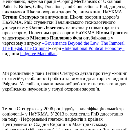
Нещодавно, наукова праця «Coping Mechanisms of Ukrainian
Patients: Bribes, Gifts, Donations, and Connections» Phd, доцента,
викладачки Школи охорони здоров’я, випускниці НаУКМА
Тетяни Степурко
та випускниці Школи охорони здоров’я
НаУКМА, PhD студентки Талліннського технологічного
університету
Олени Левенець
, написана у співавторстві з
професором, Почесним професором НаУКМА
Вімом Гроото
м
та докторкою
Міленою Павловою була
опублікована у
черговому випуску
«Governance Beyond the Law. The Immoral,
The Illegal, The Criminal
» серії
«International Political Economy»
видання
Palgrave Macmillan
.
Ми розпитали у пані Тетяни Степурко деталі про тему «копінг
стратегій», особливості роботи та вимоги до авторів у виданні
Palgrave Macmillan, плани наукової роботи та перспективи для
українських науковців у галузі охорони здоров’я.
Тетяна Степурко – у 2006 році здобула кваліфікацію «магістр
соціології» у НаУКМА. У 2013 р. захистила PhD дисертацію
на тему «Неформальні платежі пацієнтів в країнах
Центральної та Східної Європи» в Маастрихтському
університеті (Нідерланди). Також є випускницею Докторської