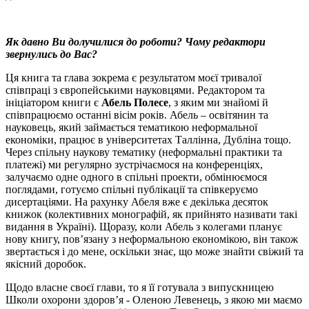
Як давно Ви долучилися до роботи? Чому редактори
звернулись до Вас?
Ця книга та глава зокрема є результатом моєї тривалої
співпраці з європейськими науковцями. Редактором та
ініціатором книги є
Абель Полесе
, з яким ми знайомі й
співпрацюємо останні вісім років. Абель – освітянин та
науковець, який займається тематикою неформальної
економіки, працює в університетах Таллінна, Дубліна тощо.
Через спільну наукову тематику (неформальні практики та
платежі) ми регулярно зустрічаємося на конференціях,
залучаємо одне одного в спільні проекти, обмінюємося
поглядами, готуємо спільні публікації та співкеруємо
дисертаціями. На рахунку Абеля вже є декілька десяток
книжок (колективних монографій, як прийнято називати такі
видання в Україні). Щоразу, коли Абель з колегами планує
нову книгу, пов’язану з неформальною економікою, він також
звертається і до мене, оскільки знає, що може знайти свіжий та
якісний доробок.
Щодо власне своєї глави, то я її готувала з випускницею
Школи охорони здоров’я - Оленою Левенець, з якою ми маємо