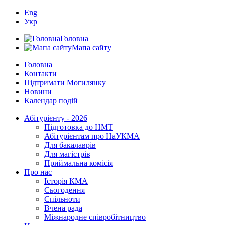
Eng
Укр
Головна
Мапа сайту
Головна
Контакти
Підтримати Могилянку
Новини
Календар подій
Абітурієнту - 2026
Підготовка до НМТ
Абітурієнтам про НаУКМА
Для бакалаврів
Для магістрів
Приймальна комісія
Про нас
Історія КМА
Сьогодення
Спільноти
Вчена рада
Міжнародне співробітництво