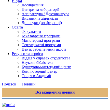
Наука
Дослідження
Центри та лабораторії
Аспірантура / Докторантура
Видавнича діяльність
Дні науки (конференції)
Освіта
Факультети
Бакалаврські програми
Магістерські програми
Сертифікатні програми
Центр забезпечення якості
Ресурси та сервіси
Відділ у справах студентства
Наукова бібліотека
Культурно-мистецький центр
Комп'ютерний центр
Спорт в Академії
Початок
→
Новини
Всі академічні новини