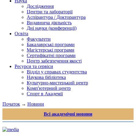
Наука
Дослідження
Центри та лабораторії
Аспірантура / Докторантура
Видавнича діяльність
Дні науки (конференції)
Освіта
Факультети
Бакалаврські програми
Магістерські програми
Сертифікатні програми
Центр забезпечення якості
Ресурси та сервіси
Відділ у справах студентства
Наукова бібліотека
Культурно-мистецький центр
Комп'ютерний центр
Спорт в Академії
Початок
→
Новини
Всі академічні новини