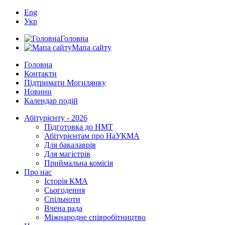
Eng
Укр
Головна
Мапа сайту
Головна
Контакти
Підтримати Могилянку
Новини
Календар подій
Абітурієнту - 2026
Підготовка до НМТ
Абітурієнтам про НаУКМА
Для бакалаврів
Для магістрів
Приймальна комісія
Про нас
Історія КМА
Сьогодення
Спільноти
Вчена рада
Міжнародне співробітництво