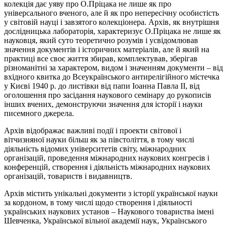
колекція дає уяву про О.Пріцака не лише як про
універсального вченого, але й як про непересічну особистість
у світовій науці і завзятого колекціонера. Архів, як внутрішня
дослідницька лабораторія, характеризує О.Пріцака не лише як
науковця, який суто теоретично розумів і усвідомлював
значення документів і історичних матеріалів, але й який на
практиці все своє життя збирав, комплектував, зберігав
різноманітні за характером, видом і значенням документи – від
вхідного квитка до Всеукраїнського антирелігійного містечка
у Києві 1940 р. до листівки від папи Іоанна Павла II, від
оголошення про засідання наукового семінару до рукописів
інших вчених, демонструючи значення для історії і науки
писемного джерела.
Архів відображає важливі події і проекти світової і
вітчизняної науки більш як за півстоліття, в тому числі
діяльність відомих університетів світу, міжнародних
організацій, проведення міжнародних наукових конгресів і
конференцій, створення і діяльність міжнародних наукових
організацій, товариств і видавництв.
Архів містить унікальні документи з історії української науки
за кордоном, в тому числі щодо створення і діяльності
українських наукових установ – Наукового товариства імені
Шевченка, Української вільної академії наук, Українського