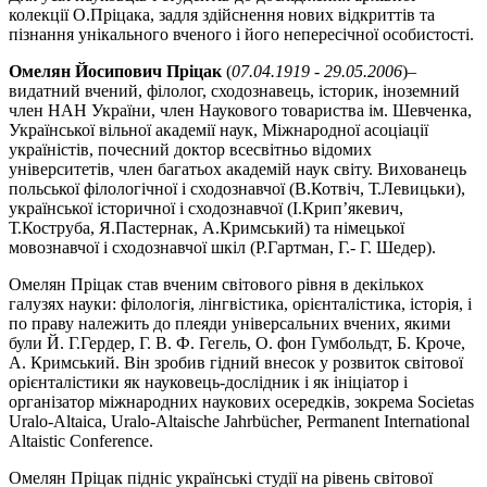
колекції О.Пріцака, задля здійснення нових відкриттів та
пізнання унікального вченого і його непересічної особистості.
Омелян Йосипович Пріцак
(
07.04.1919 - 29.05.2006
)–
видатний вчений, філолог, сходознавець, історик, іноземний
член НАН України, член Наукового товариства ім. Шевченка,
Української вільної академії наук, Міжнародної асоціації
україністів, почесний доктор всесвітньо відомих
університетів, член багатьох академій наук світу. Вихованець
польської філологічної і сходознавчої (В.Котвіч, Т.Левицьки),
української історичної і сходознавчої (І.Крип’якевич,
Т.Коструба, Я.Пастернак, А.Кримський) та німецької
мовознавчої і сходознавчої шкіл (Р.Гартман, Г.- Г. Шедер).
Омелян Пріцак став вченим світового рівня в декількох
галузях науки: філологія, лінгвістика, орієнталістика, історія, і
по праву належить до плеяди універсальних вчених, якими
були Й. Г.Гердер, Г. В. Ф. Гегель, О. фон Гумбольдт, Б. Кроче,
А. Кримський. Він зробив гідний внесок у розвиток світової
орієнталістики як науковець-дослідник і як ініціатор і
організатор міжнародних наукових осередків, зокрема Societas
Uralo-Altaica, Uralo-Altaische Jahrbücher, Permanent International
Altaistic Conference.
Омелян Пріцак підніс українські студії на рівень світової