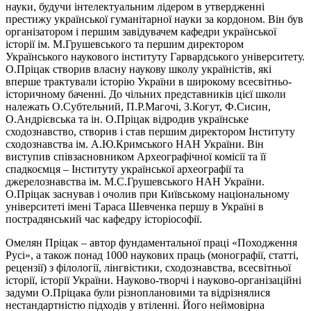
науки, будучи інтелектуальним лідером в утвердженні
престижу української гуманітарної науки за кордоном. Він був
організатором і першим завідувачем кафедри української
історії ім. М.Грушевського та першим директором
Українського наукового інституту Гарвардського університету.
О.Пріцак створив власну наукову школу україністів, які
вперше трактували історію України в широкому всесвітньо-
історичному баченні. До чільних представників цієї школи
належать О.Субтельний, П.Р.Магочі, З.Когут, Ф.Сисин,
О.Андрієвська та ін. О.Пріцак відродив українське
сходознавство, створив і став першим директором Інституту
сходознавства ім. А.Ю.Кримського НАН України. Він
виступив співзасновником Археографічної комісії та її
спадкоємця – Інституту української археографії та
джерелознавства ім. М.С.Грушевського НАН України.
О.Пріцак заснував і очолив при Київському національному
університеті імені Тараса Шевченка першу в Україні в
пострадянський час кафедру історіософії.
Омелян Пріцак – автор фундаментальної праці «Походження
Русі», а також понад 1000 наукових праць (монографії, статті,
рецензії) з філології, лінгвістики, сходознавства, всесвітньої
історії, історії України. Науково-творчі і науково-організаційні
задуми О.Пріцака були різноплановими та відрізнялися
нестандартністю підходів у втіленні. Його неймовірна