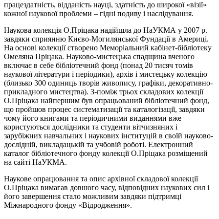
працездатність, відданість науці, здатність до широкої «візії»
кожної наукової проблеми – гідні подиву і наслідування.
Наукова колекція О.Пріцака надійшла до НаУКМА у 2007 р.
завдяки сприянню Києво-Могилянської Фундації в Америці.
На основі колекції створено Меморіальний кабінет-бібліотеку
Омеляна Пріцака. Науково-мистецька спадщина вченого
включає в себе бібліотечний фонд (понад 20 тисяч томів
наукової літератури і періодики), архів і мистецьку колекцію
(близько 300 одиниць творів живопису, графіки, декоративно-
прикладного мистецтва). З-поміж трьох складових колекції
О.Пріцака найпершим був опрацьований бібліотечний фонд,
що пройшов процес систематизації та каталогізації, завдяки
чому його книгами та періодичними виданнями вже
користуються дослідники та студенти вітчизняних і
зарубіжних навчальних і наукових інституцій в своїй науково-
дослідній, викладацькій та учбовій роботі. Електронний
каталог бібліотечного фонду колекції О.Пріцака розміщений
на сайті НаУКМА.
Наукове опрацювання та опис архівної складової колекції
О.Пріцака вимагав довшого часу, відповідних наукових сил і
його завершення стало можливим завдяки підтримці
Міжнародного фонду «Відродження».