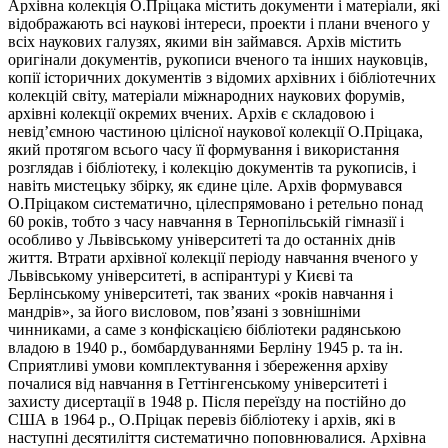
Архівна колекція О.Пріцака містить документи і матеріали, які
відображають всі наукові інтереси, проекти і плани вченого у
всіх наукових галузях, якими він займався. Архів містить
оригінали документів, рукописи вченого та інших науковців,
копії історичних документів з відомих архівних і бібліотечних
колекцій світу, матеріали міжнародних наукових форумів,
архівні колекції окремих вчених. Архів є складовою і
невід’ємною частиною цілісної наукової колекції О.Пріцака,
який протягом всього часу її формування і використання
розглядав і бібліотеку, і колекцію документів та рукописів, і
навіть мистецьку збірку, як єдине ціле. Архів формувався
О.Пріцаком систематично, цілеспрямовано і ретельно понад
60 років, тобто з часу навчання в Тернопільській гімназії і
особливо у Львівському університеті та до останніх днів
життя. Втрати архівної колекції періоду навчання вченого у
Львівському університеті, в аспірантурі у Києві та
Берлінському університеті, так званих «років навчання і
мандрів», за його висловом, пов’язані з зовнішніми
чинниками, а саме з конфіскацією бібліотеки радянською
владою в 1940 р., бомбардуваннями Берліну 1945 р. та ін.
Сприятливі умови комплектування і збереження архіву
почалися від навчання в Геттінгенському університеті і
захисту дисертації в 1948 р. Після переїзду на постійно до
США в 1964 р., О.Пріцак перевіз бібліотеку і архів, які в
наступні десятиліття систематично поповнювалися. Архівна