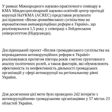
У рамках Міжнародного науково-практичного семінару в
КМА Міждисциплінарний науково-освітній центр протидії
корупції НаУКМА (ACREC) представив результати
дослідження «
Вплив громадянського суспільства на
впровадження антикорупційних реформ в Україні»
, що
реалізовувалося 1,5 року у співпраці з Лейденським
університетом (Нідерланди).
Дослідницький проєкт «Вплив громадянського суспільства на
впровадження антикорупційних реформ в Україні»
реалізовувався протягом півтора років з метою ґрунтовного
аналізу політичних ролей, а також факторів, які обумовлюють
ефективність та неефективність діяльності громадських
організацій у сфері антикорупції на регіональному рівні
України.
Для досягнення цієї мети було проведено 242 інтерв'ю з
антикорупційними громадськими організаціями у 57 містах 23
областей України.