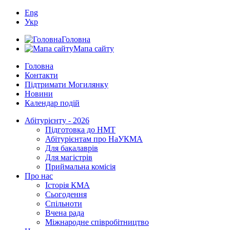
Eng
Укр
Головна
Мапа сайту
Головна
Контакти
Підтримати Могилянку
Новини
Календар подій
Абітурієнту - 2026
Підготовка до НМТ
Абітурієнтам про НаУКМА
Для бакалаврів
Для магістрів
Приймальна комісія
Про нас
Історія КМА
Сьогодення
Спільноти
Вчена рада
Міжнародне співробітництво