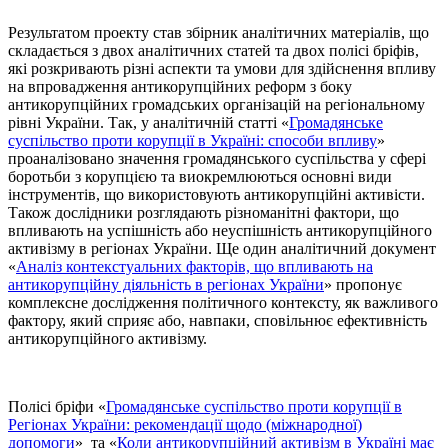
Результатом проекту став збірник аналітичних матеріалів, що
складається з двох аналітичних статей та двох полісі бріфів,
які розкривають різні аспекти та умови для здійснення впливу
на впровадження антикорупційних реформ з боку
антикорупційних громадських організацій на регіональному
рівні України. Так, у аналітичній статті «
Громадянське
суспільство проти корупції в Україні: способи впливу
»
проаналізовано значення громадянського суспільства у сфері
боротьби з корупцією та виокремлюються основні види
інструментів, що використовують антикорупційні активісти.
Також дослідники розглядають різноманітні фактори, що
впливають на успішність або неуспішність антикорупційного
активізму в регіонах України. Ще один аналітичний документ
«
Аналіз контекстуальних факторів, що впливають на
антикорупційну діяльність в регіонах України
» пропонує
комплексне дослідження політичного контексту, як важливого
фактору, який сприяє або, навпаки, сповільнює ефективність
антикорупційного активізму.
Полісі бріфи «
Громадянське суспільство проти корупції в
Регіонах України: рекомендації щодо (міжнародної)
допомоги
» та «
Коли антикорупційний активізм в Україні має