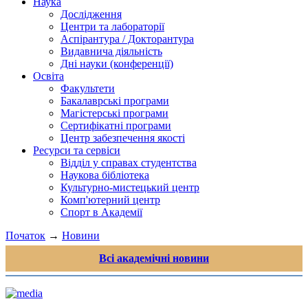
Наука
Дослідження
Центри та лабораторії
Аспірантура / Докторантура
Видавнича діяльність
Дні науки (конференції)
Освіта
Факультети
Бакалаврські програми
Магістерські програми
Сертифікатні програми
Центр забезпечення якості
Ресурси та сервіси
Відділ у справах студентства
Наукова бібліотека
Культурно-мистецький центр
Комп'ютерний центр
Спорт в Академії
Початок
→
Новини
Всі академічні новини