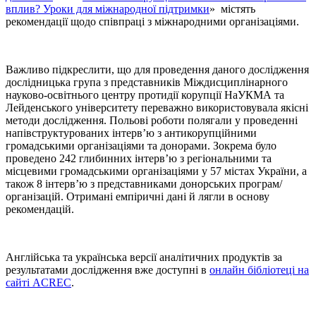
вплив? Уроки для міжнародної підтримки
» містять
рекомендації щодо співпраці з міжнародними організаціями.
Важливо підкреслити, що для проведення даного дослідження
дослідницька група з представників Міждисциплінарного
науково-освітнього центру протидії корупції НаУКМА та
Лейденського університету переважно використовувала якісні
методи дослідження. Польові роботи полягали у проведенні
напівструктурованих інтерв’ю з антикорупційними
громадськими організаціями та донорами. Зокрема було
проведено 242 глибинних інтерв’ю з регіональними та
місцевими громадськими організаціями у 57 містах України, а
також 8 інтерв’ю з представниками донорських програм/
організацій. Отримані емпіричні дані й лягли в основу
рекомендацій.
Англійська та українська версії аналітичних продуктів за
результатами дослідження вже доступні в
онлайн бібліотеці на
сайті ACREC
.