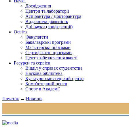
Наука
Дослідження
Центри та лабораторії
Аспірантура / Докторантура
Видавнича діяльність
Дні науки (конференції)
Освіта
Факультети
Бакалаврські програми
Магістерські програми
Сертифікатні програми
Центр забезпечення якості
Ресурси та сервіси
Відділ у справах студентства
Наукова бібліотека
Культурно-мистецький центр
Комп'ютерний центр
Спорт в Академії
Початок
→
Новини