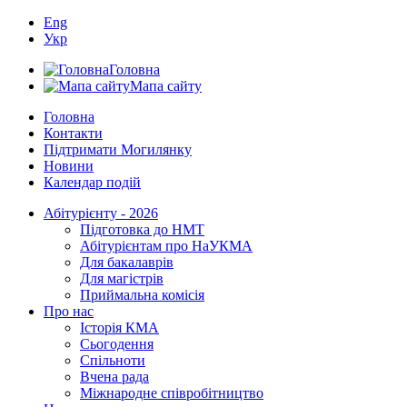
Eng
Укр
Головна
Мапа сайту
Головна
Контакти
Підтримати Могилянку
Новини
Календар подій
Абітурієнту - 2026
Підготовка до НМТ
Абітурієнтам про НаУКМА
Для бакалаврів
Для магістрів
Приймальна комісія
Про нас
Історія КМА
Сьогодення
Спільноти
Вчена рада
Міжнародне співробітництво