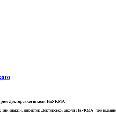
кого
ктором Докторської школи НаУКМА
Винницький, директор Докторської школи НаУКМА, про відмінніс