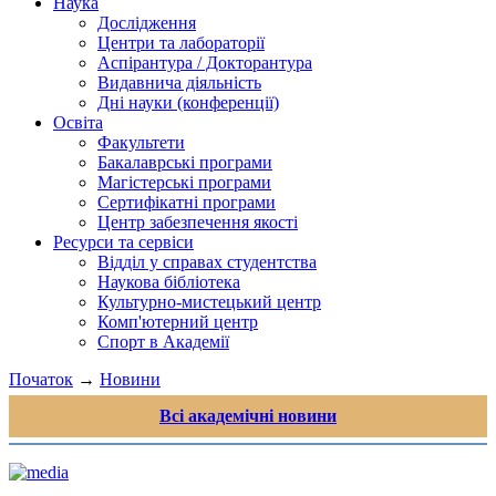
Наука
Дослідження
Центри та лабораторії
Аспірантура / Докторантура
Видавнича діяльність
Дні науки (конференції)
Освіта
Факультети
Бакалаврські програми
Магістерські програми
Сертифікатні програми
Центр забезпечення якості
Ресурси та сервіси
Відділ у справах студентства
Наукова бібліотека
Культурно-мистецький центр
Комп'ютерний центр
Спорт в Академії
Початок
→
Новини
Всі академічні новини