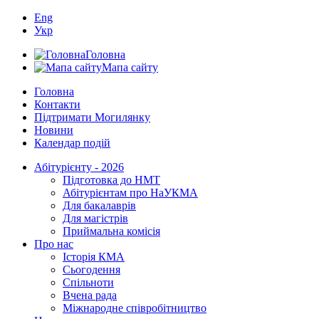
Eng
Укр
Головна
Мапа сайту
Головна
Контакти
Підтримати Могилянку
Новини
Календар подій
Абітурієнту - 2026
Підготовка до НМТ
Абітурієнтам про НаУКМА
Для бакалаврів
Для магістрів
Приймальна комісія
Про нас
Історія КМА
Сьогодення
Спільноти
Вчена рада
Міжнародне співробітництво