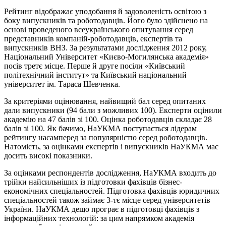
Рейтинг відображає уподобання й задоволеність освітою з
боку випускників та роботодавців. Його було здійснено на
основі проведеного всеукраїнського опитування серед
представників компаній-роботодавців, експертів та
випускників ВНЗ. За результатами дослідження 2012 року,
Національний Університет «Києво-Могилянська академія»
посів третє місце. Перше й друге посіли «Київський
політехнічний інститут» та Київський національний
університет ім. Тараса Шевченка.
За критеріями оцінювання, найвищий бал серед опитаних
дали випускники (94 бали з можливих 100). Експерти оцінили
академію на 47 балів зі 100. Оцінка роботодавців складає 28
балів зі 100. Як бачимо, НаУКМА поступається лідерам
рейтингу насамперед за популярністю серед роботодавців.
Натомість, за оцінками експертів і випускників НаУКМА має
досить високі показники.
За оцінками респондентів дослідження, НаУКМА входить до
трійки найсильніших із підготовки фахівців бізнес-
економічних спеціальностей. Підготовка фахівців юридичних
спеціальностей також займає 3-тє місце серед університетів
України. НаУКМА дещо програє в підготовці фахівців з
інформаційних технологій: за цим напрямком академія