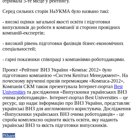
отримала 5-те місце у рейтингу.
Серед сильних сторін НаУКМА було названо такі:
- високі оцінки загальної якості освіти і підготовки
випускників до роботи в компанії зі сторони провідних
компаній-експертів;
- високий рівень підготовки фахівців бізнес-економічних
спеціальностей;
- гарні показники співпраці з компаніями-роботодавцями.
Проект «Рейтинг ВНЗ України «Компас 2012» було
підготовано компанією «Систем Кепітал Менеджмент». На
почесному врученні призів переможцям «Компаса-2012»,
Компанія СКМ також презентувала Інтернет-портал
Best
Universities
та дослідження «Випускники українських ВНЗ
очима роботодавців». Інтернет-портал Best Universities – це
ресурс, що надає інформацію про ВНЗ України, представляє
українські ВНЗ для англомовного користувача. Дослідження
«Випускники українських ВНЗ очима роботодавців» - це
спроба комплексно оцінити якість освіти, яку надають
українські ВНЗ та якість підготовки випускників.
f
Share