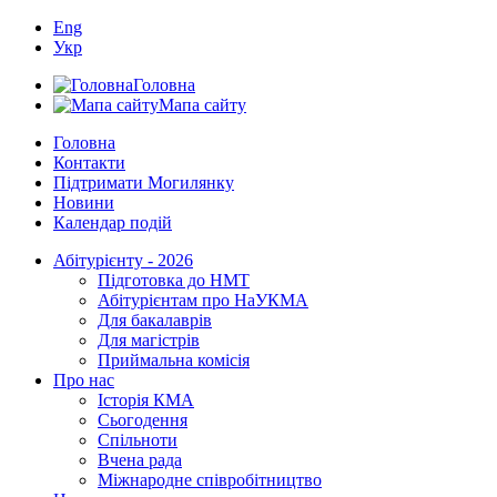
Eng
Укр
Головна
Мапа сайту
Головна
Контакти
Підтримати Могилянку
Новини
Календар подій
Абітурієнту - 2026
Підготовка до НМТ
Абітурієнтам про НаУКМА
Для бакалаврів
Для магістрів
Приймальна комісія
Про нас
Історія КМА
Сьогодення
Спільноти
Вчена рада
Міжнародне співробітництво