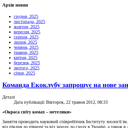
Архів новин
грудня, 2025
листопада, 2025
жовтня, 2025
вересня, 2025
серпня, 2025
липня, 2025
червня, 2025
травня, 2025
квітня, 2025
березня, 2025
лютого, 2025
січня, 2025
Команда Екоклубу запрошує на нове зан
Деталі
Дата публікації: Вівторок, 22 травня 2012, 08:33
«Окраса світу комах – метелики»
Заняття проводить науковий співробітник Інституту зоології 
від півдня до півночі та від заходу до сходу в Україні, а також в