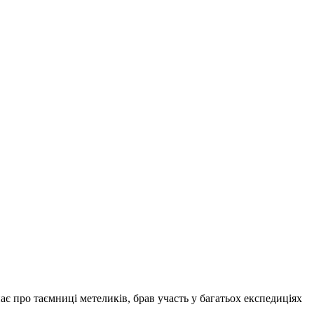
є про таємниці метеликів, брав участь у багатьох експедиціях