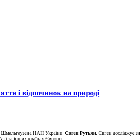
яття і відпочинок на природі
ім. Шмальгаузена НАН України
Євген Рутьян.
Євген досліджує зна
 Азії та інших країнах Європи.