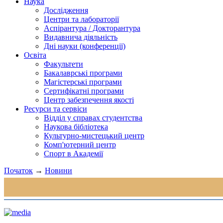
Наука
Дослідження
Центри та лабораторії
Аспірантура / Докторантура
Видавнича діяльність
Дні науки (конференції)
Освіта
Факультети
Бакалаврські програми
Магістерські програми
Сертифікатні програми
Центр забезпечення якості
Ресурси та сервіси
Відділ у справах студентства
Наукова бібліотека
Культурно-мистецький центр
Комп'ютерний центр
Спорт в Академії
Початок
→
Новини