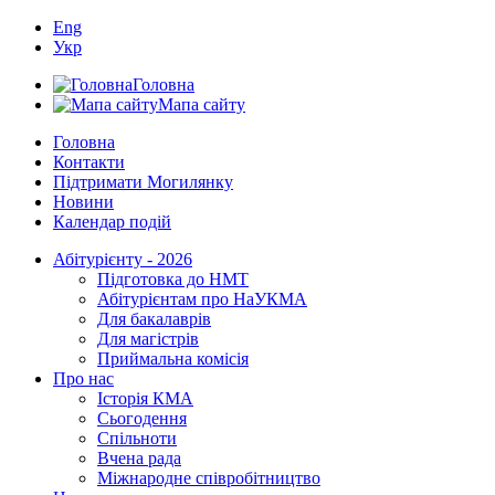
Eng
Укр
Головна
Мапа сайту
Головна
Контакти
Підтримати Могилянку
Новини
Календар подій
Абітурієнту - 2026
Підготовка до НМТ
Абітурієнтам про НаУКМА
Для бакалаврів
Для магістрів
Приймальна комісія
Про нас
Історія КМА
Сьогодення
Спільноти
Вчена рада
Міжнародне співробітництво