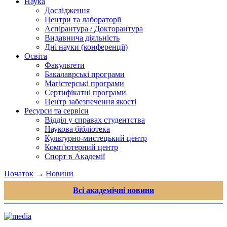
Наука
Дослідження
Центри та лабораторії
Аспірантура / Докторантура
Видавнича діяльність
Дні науки (конференції)
Освіта
Факультети
Бакалаврські програми
Магістерські програми
Сертифікатні програми
Центр забезпечення якості
Ресурси та сервіси
Відділ у справах студентства
Наукова бібліотека
Культурно-мистецький центр
Комп'ютерний центр
Спорт в Академії
Початок
→
Новини
Всі академічні новини