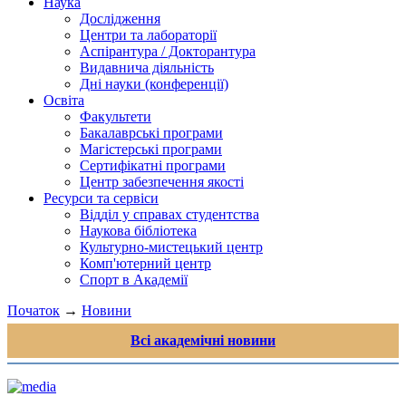
Наука
Дослідження
Центри та лабораторії
Аспірантура / Докторантура
Видавнича діяльність
Дні науки (конференції)
Освіта
Факультети
Бакалаврські програми
Магістерські програми
Сертифікатні програми
Центр забезпечення якості
Ресурси та сервіси
Відділ у справах студентства
Наукова бібліотека
Культурно-мистецький центр
Комп'ютерний центр
Спорт в Академії
Початок
→
Новини
Всі академічні новини