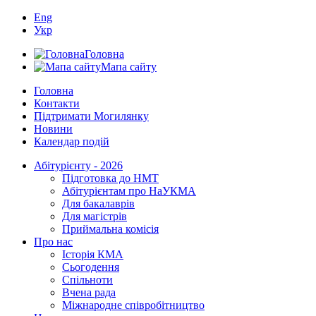
Eng
Укр
Головна
Мапа сайту
Головна
Контакти
Підтримати Могилянку
Новини
Календар подій
Абітурієнту - 2026
Підготовка до НМТ
Абітурієнтам про НаУКМА
Для бакалаврів
Для магістрів
Приймальна комісія
Про нас
Історія КМА
Сьогодення
Спільноти
Вчена рада
Міжнародне співробітництво