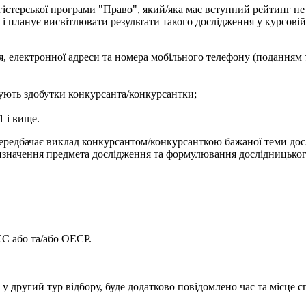
гістерської програми "Право", який/яка має вступний рейтинг не
 планує висвітлювати результати такого дослідження у курсовій 
, електронної адреси та номера мобільного телефону (поданням т
чують здобутки конкурсанта/конкурсантки;
1 і вище.
ередбачає виклад конкурсантом/конкурсанткою бажаної теми дос
визначення предмета дослідження та формулювання дослідницького
ЄС або та/або ОЕСР.
 у другий тур відбору, буде додатково повідомлено час та місце с