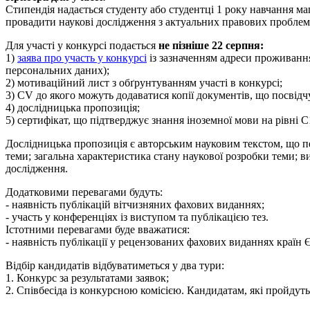
Стипендія надається студенту або студентці 1 року навчання ма
провадити наукові дослідження з актуальних правових проблем і
Для участі у конкурсі подається
не пізніше 22 серпня:
1)
заява про участь у конкурсі
із зазначенням адреси проживання
персональних даних);
2) мотиваційний лист з обґрунтуванням участі в конкурсі;
3) CV до якого можуть додаватися копії документів, що посвід
4) дослідницька пропозиція;
5) сертифікат, що підтверджує знання іноземної мови на рівні С
Дослідницька пропозиція є авторським науковим текстом, що п
теми; загальна характеристика стану наукової розробки теми; 
дослідження.
Додатковими перевагами будуть:
- наявність публікацій вітчизняних фахових виданнях;
- участь у конференціях із виступом та публікацією тез.
Істотними перевагами буде вважатися:
- наявність публікації у рецензованих фахових виданнях країн 
Відбір кандидатів відбуватиметься у два тури:
1. Конкурс за результатами заявок;
2. Співбесіда із конкурсною комісією. Кандидатам, які пройдуть