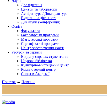
Наука
Дослідження
Центри та лабораторії
Аспірантура / Докторантура
Видавнича діяльність
Дні науки (конференції)
Освіта
Факультети
Бакалаврські програми
Магістерські програми
Сертифікатні програми
Центр забезпечення якості
Ресурси та сервіси
Відділ у справах студентства
Наукова бібліотека
Культурно-мистецький центр
Комп'ютерний центр
Спорт в Академії
Початок
→
Новини