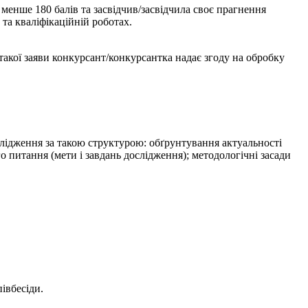
 менше 180 балів та засвідчив/засвідчила своє прагнення
та кваліфікаційній роботах.
акої заяви конкурсант/конкурсантка надає згоду на обробку
лідження за такою структурою: обґрунтування актуальності
 питання (мети і завдань дослідження); методологічні засади
півбесіди.