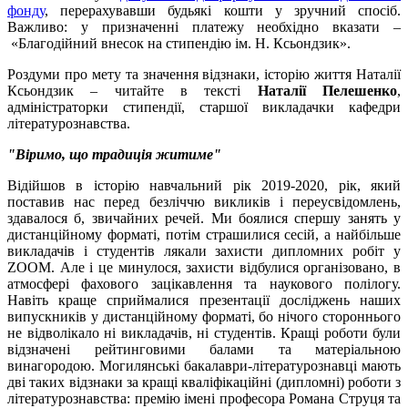
фонду
, перерахувавши будьякі кошти у зручний спосіб.
Важливо: у призначенні платежу необхідно вказати –
«Благодійний внесок на стипендію ім. Н. Ксьондзик».
Роздуми про мету та значення відзнаки, історію життя Наталії
Ксьондзик – читайте в тексті
Наталії Пелешенко
,
адміністраторки стипендії, старшої викладачки кафедри
літературознавства.
"Віримо, що традиція житиме"
Відійшов в історію навчальний рік 2019-2020, рік, який
поставив нас перед безліччю викликів і переусвідомлень,
здавалося б, звичайних речей. Ми боялися спершу занять у
дистанційному форматі, потім страшилися сесій, а найбільше
викладачів і студентів лякали захисти дипломних робіт у
ZOOM. Але і це минулося, захисти відбулися організовано, в
атмосфері фахового зацікавлення та наукового полілогу.
Навіть краще сприймалися презентації досліджень наших
випускників у дистанційному форматі, бо нічого стороннього
не відволікало ні викладачів, ні студентів. Кращі роботи були
відзначені рейтинговими балами та матеріальною
винагородою. Могилянські бакалаври-літературознавці мають
дві таких відзнаки за кращі кваліфікаційні (дипломні) роботи з
літературознавства: премію імені професора Романа Струця та