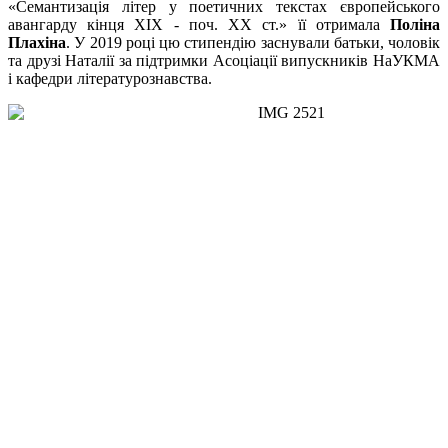
«Семантизація літер у поетичних текстах європейського
авангарду кінця ХІХ - поч. ХХ ст.» її отримала
Поліна
Плахіна
. У 2019 році цю стипендію заснували батьки, чоловік
та друзі Наталії за підтримки Асоціації випускників НаУКМА
і кафедри літературознавства.