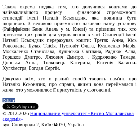
Також окрема подяка тим, хто долучився коштами до
найважливішого процесу – фінансової спроможності
стипендії імені Наталії Ксьондзик, яка повинна бути
щорічною. З великою приємністю називаю назву установу
(Райффайзен Банк Аваль у м. Києві) та прізвища тих, хто
протягом цих років для утривалення в часі Стипендії імені
Наталії Ксьондзик перерахував кошти: Третяк Анна, Кісь
Роксолана, Булах Таїсія, Пустовіт Ольга, Кузьменко Марія,
Москаленко Станіслава, Кулінська Світлана, Раднюк Алла,
Горшков Дмитро, Ляхович Дмитро, , Кудряченко Тамара,
Донська Анна, Толковець Катерина, Євгенія Балясна-
Хугхімстра, Богдан Сергій.
Дякуємо всім, хто в різний спосіб творить пам'ять про
Наталію Ксьондзик, про справи, якими вона переймалася і
жила, хто уможливлює її присутність у сьогоденні.
f
Share
© 2012-2026
Національний університет «Києво-Могилянська
академія»
вул. Сковороди 2, Київ 04070, Україна