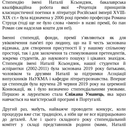
Стипендію імені Наталії Ксьондзик, бакалаврська
кваліфікаційна робота якої «Рецепція принципів
класицистичної поетики в літературі Російської імперії XVIII-
ХІХ ст.» була відзначена у 2006 році премію професора Романа
Струця (тоді ще не було слова «імені» в назві премії, бо пан
Роман сам надсилав кошти для неї).
Іменні стипендії, фонди, премії з’являються як для
увіковічення пам'яті про людину, що на її честь заснована
відзнака, для створення присутності її у нашому спільному
просторі, так і для заохочення та стимулювання претендентів,
зокрема студентів, до наукового пошуку і цікавих знахідок.
Стипендія імені Наталії Ксьондзик, нашої студентки й
аспірантки (2002-2011) була заснована 2019 року батьками,
чоловіком та друзями Наталії за підтримки Асоціації
випускників НаУКМА і кафедри літературознавства. Вперше
ця стипендія була вручена 28 червня 2019 року на церемонії
Конвокації, як і було визначено стипендіальними умовами.
Першою ж лауреаткою стала
Сніжана Уманець
, яка зараз
навчається на магістерській програмі в Португалії.
Другий раз, мабуть, найважче проводити конкурс, коли
процедура вже стає традицією, а ніби ще не все відпрацьовано
до деталей. Але і цього складного року стипендіальний
комітет у складі представників родини (мами, Наталії