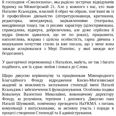
й господиня «Смолоскипа», яка радісно зустрічає відвідувачів
будинку на Межигірській 21. Але у кожного з нас, хто знав
Наталію Ксьондзик, власний її образ чи образи, пов’язані як із
її професійною діяльністю (літературознавиця, критикиня,
редакторка, менеджерка), зацікавленнями (театралка,
мандрівниця тощо), так із рисами характеру (цілеспрямована,
справедлива, відверта, доброзичлива, але дуже серйозна й
мудра (інколи здавалося, що не по роках), працьовита,
наполеглива, яскрава і цілісна особистість, гарна дівчина з
вишуканим почуттям стилю (я вже писала, що у мене вона
завжди асоціювалася з Мері Поппінс, у якої завжди все
бездоганне).
У цьогорічної переможниці з Наталією, мабуть, не так і багато
подібного, але їх єднає любов і повага до Слова.
Щиро дякуємо керівництву та працівникам Міжнародного
Благодійного Фонду відродження Києво-Могилянської
академії за можливість заснування стипендії імені Наталії
Ксьондзик і забезпечення її функціонування. Особлива подяка
Ковальчук Валентині Миколаївні, виконавчому директору
Фонду, за розуміння, терпіння і допомогу. Дякуємо пані
Наталії Шумковій, помічнику президента НаУКМА з питань
комунікації з випускниками, за активну участь і поради в
процесі створення Стипендії та її адміністрування.