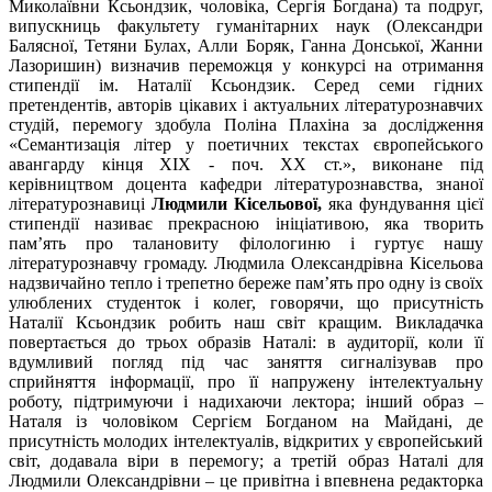
Миколаївни Ксьондзик, чоловіка, Сергія Богдана) та подруг,
випускниць факультету гуманітарних наук (Олександри
Балясної, Тетяни Булах, Алли Боряк, Ганна Донської, Жанни
Лазоришин) визначив переможця у конкурсі на отримання
стипендії ім. Наталії Ксьондзик. Серед семи гідних
претендентів, авторів цікавих і актуальних літературознавчих
студій, перемогу здобула Поліна Плахіна за дослідження
«Семантизація літер у поетичних текстах європейського
авангарду кінця ХІХ - поч. ХХ ст.», виконане під
керівництвом доцента кафедри літературознавства, знаної
літературознавиці
Людмили Кісельової,
яка фундування цієї
стипендії називає прекрасною ініціативою, яка творить
пам’ять про талановиту філологиню і гуртує нашу
літературознавчу громаду. Людмила Олександрівна Кісельова
надзвичайно тепло і трепетно береже пам’ять про одну із своїх
улюблених студенток і колег, говорячи, що присутність
Наталії Ксьондзик робить наш світ кращим. Викладачка
повертається до трьох образів Наталі: в аудиторії, коли її
вдумливий погляд під час заняття сигналізував про
сприйняття інформації, про її напружену інтелектуальну
роботу, підтримуючи і надихаючи лектора; інший образ –
Наталя із чоловіком Сергієм Богданом на Майдані, де
присутність молодих інтелектуалів, відкритих у європейський
світ, додавала віри в перемогу; а третій образ Наталі для
Людмили Олександрівни – це привітна і впевнена редакторка