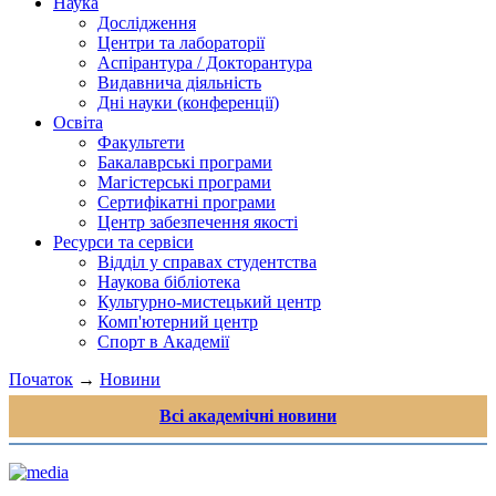
Наука
Дослідження
Центри та лабораторії
Аспірантура / Докторантура
Видавнича діяльність
Дні науки (конференції)
Освіта
Факультети
Бакалаврські програми
Магістерські програми
Сертифікатні програми
Центр забезпечення якості
Ресурси та сервіси
Відділ у справах студентства
Наукова бібліотека
Культурно-мистецький центр
Комп'ютерний центр
Спорт в Академії
Початок
→
Новини
Всі академічні новини