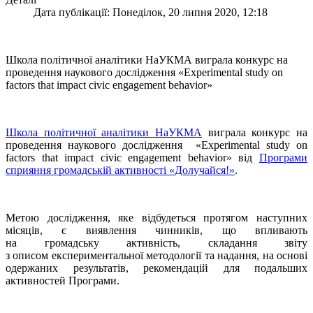
Дата публікації: Понеділок, 20 липня 2020, 12:18
Школа політичної аналітики НаУКМА виграла конкурс на
проведення наукового дослідження «Experimental study on
factors that impact civic engagement behavior»
Школа політичної аналітики НаУКМА
виграла конкурс на
проведення наукового дослідження «Experimental study on
factors that impact civic engagement behavior» від
Програми
сприяння громадській активності «Долучайся!»
.
Метою
дослідження, яке відбудеться протягом наступних
місяців,
є
виявлення чинників, що впливають
на
громадську
активність, складання звіту
з
описом
експериментальної методології та надання, на основі
одержаних результатів, рекомендацій для подальших
активностей
Програми.