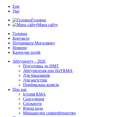
Eng
Укр
Головна
Мапа сайту
Головна
Контакти
Підтримати Могилянку
Новини
Календар подій
Абітурієнту - 2026
Підготовка до НМТ
Абітурієнтам про НаУКМА
Для бакалаврів
Для магістрів
Приймальна комісія
Про нас
Історія КМА
Сьогодення
Спільноти
Вчена рада
Міжнародне співробітництво