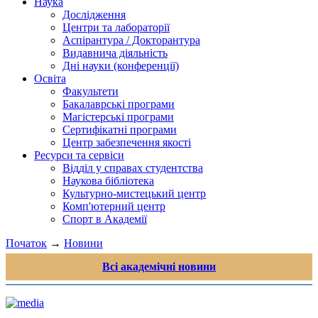
Наука
Дослідження
Центри та лабораторії
Аспірантура / Докторантура
Видавнича діяльність
Дні науки (конференції)
Освіта
Факультети
Бакалаврські програми
Магістерські програми
Сертифікатні програми
Центр забезпечення якості
Ресурси та сервіси
Відділ у справах студентства
Наукова бібліотека
Культурно-мистецький центр
Комп'ютерний центр
Спорт в Академії
Початок
→
Новини
Всі академічні новини