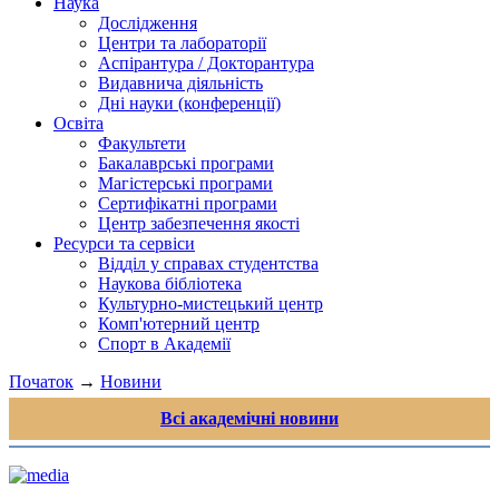
Наука
Дослідження
Центри та лабораторії
Аспірантура / Докторантура
Видавнича діяльність
Дні науки (конференції)
Освіта
Факультети
Бакалаврські програми
Магістерські програми
Сертифікатні програми
Центр забезпечення якості
Ресурси та сервіси
Відділ у справах студентства
Наукова бібліотека
Культурно-мистецький центр
Комп'ютерний центр
Спорт в Академії
Початок
→
Новини
Всі академічні новини