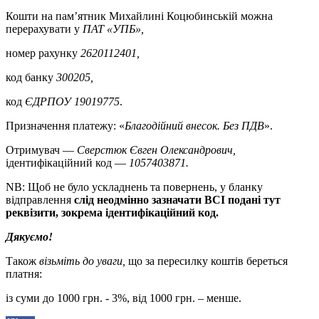
Кошти на пам’ятник Михайлині Коцюбинській можна
перерахувати у
ПАТ «УПБ»,
номер рахунку
2620112401,
код банку
300205,
код
ЄДРПОУ 19019775
.
Призначення платежу: «
Благодійний внесок. Без ПДВ
».
Отримувач —
Сверстюк Євген Олександрович,
ідентифікаційний код —
1057403871.
NB: Щоб не було ускладнень та повернень, у бланку
відправлення
слід неодмінно зазначати ВСІ подані тут
реквізити, зокрема ідентифікаційний код.
Дякуємо!
Також
візьміть до уваги,
що за пересилку коштів береться
платня:
із суми до 1000 грн. - 3%, від 1000 грн. – менше.