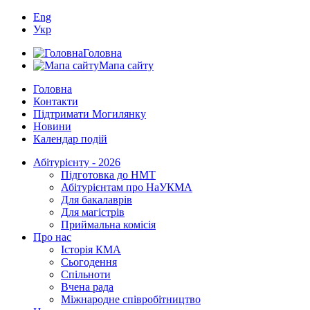
Eng
Укр
Головна
Мапа сайту
Головна
Контакти
Підтримати Могилянку
Новини
Календар подій
Абітурієнту - 2026
Підготовка до НМТ
Абітурієнтам про НаУКМА
Для бакалаврів
Для магістрів
Приймальна комісія
Про нас
Історія КМА
Сьогодення
Спільноти
Вчена рада
Міжнародне співробітництво