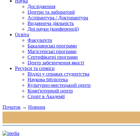
Наука
Дослідження
Центри та лабораторії
Аспірантура / Докторантура
Видавнича діяльність
Дні науки (конференції)
Освіта
Факультети
Бакалаврські програми
Магістерські програми
Сертифікатні програми
Центр забезпечення якості
Ресурси та сервіси
Відділ у справах студентства
Наукова бібліотека
Культурно-мистецький центр
Комп'ютерний центр
Спорт в Академії
Початок
→
Новини