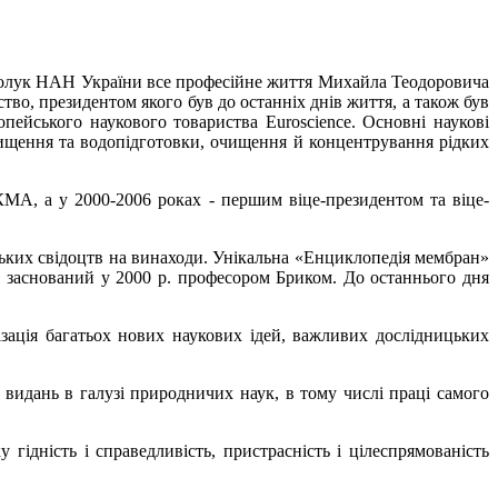
 сполук НАН України все професійне життя Михайла Теодоровича
во, президентом якого був до останніх днів життя, а також був
ейського наукового товариства Euroscience. Основні наукові
очищення та водопідготовки, очищення й концентрування рідких
МА, а у 2000-2006 роках - першим віце-президентом та віце-
рських свідоцтв на винаходи. Унікальна «Енциклопедія мембран»
, заснований у 2000 р. професором Бриком. До останнього дня
зація багатьох нових наукових ідей, важливих дослідницьких
 видань в галузі природничих наук, в тому числі праці самого
гідність і справедливість, пристрасність і цілеспрямованість