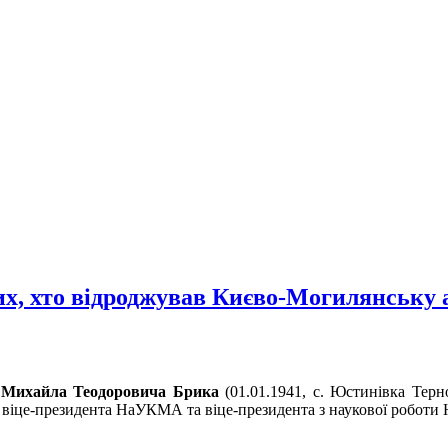
х, хто відроджував Києво-Могилянську 
я
Михайла Теодоровича Брика
(01.01.1941, с. Юстинівка Терно
го віце-президента НаУКМА та віце-президента з наукової робот