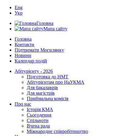
Eng
Укр
Головна
Мапа сайту
Головна
Контакти
Підтримати Могилянку
Новини
Календар подій
Абітурієнту - 2026
Підготовка до НМТ
Абітурієнтам про НаУКМА
Для бакалаврів
Для магістрів
Приймальна комісія
Про нас
Історія КМА
Сьогодення
Спільноти
Вчена рада
Міжнародне співробітництво