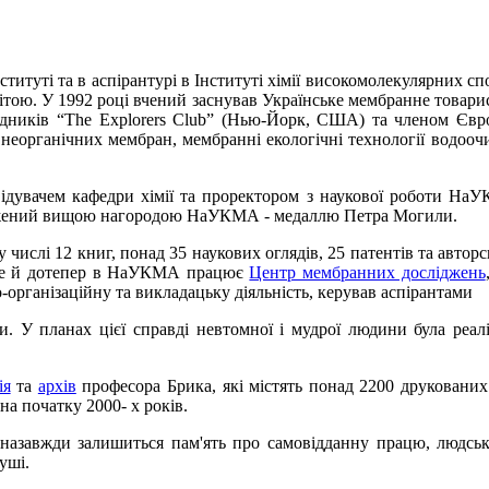
титуті та в аспірантурі в Інституті хімії високомолекулярних
ітою. У 1992 році вчений заснував Українське мембранне товарист
ників “The Explorers Club” (Нью-Йорк, США) та членом Європ
я неорганічних мембран, мембранні екологічні технології водо
дувачем кафедри хімії та проректором з наукової роботи НаУК
оджений вищою нагородою НаУКМА - медаллю Петра Могили.
числі 12 книг, понад 35 наукових оглядів, 25 патентів та авто
. Ще й дотепер в НаУКМА працює
Центр мембранних досліджень
організаційну та викладацьку діяльність, керував аспірантами
. У планах цієї справді невтомної і мудрої людини була реалі
ія
та
архів
професора Брика, які містять понад 2200 друкованих
на початку 2000- х років.
 назавжди залишиться пам'ять про самовідданну працю, людську 
уші.