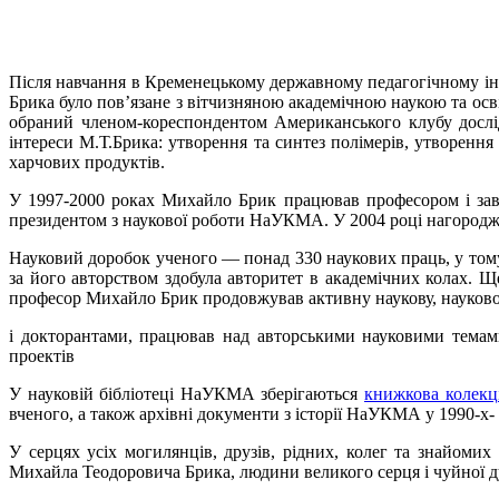
Після навчання в Кременецькому державному педагогічному інс
Брика було пов’язане з вітчизняною академічною наукою та осв
обраний членом-кореспондентом Американського клубу дослід
інтереси М.Т.Брика: утворення та синтез полімерів, утворенн
харчових продуктів.
У 1997-2000 роках Михайло Брик працював професором і заві
президентом з наукової роботи НаУКМА. У 2004 році нагор
Науковий доробок ученого — понад 330 наукових праць, у тому 
за його авторством здобула авторитет в академічних колах
професор Михайло Брик продовжував активну наукову, науково-
і докторантами, працював над авторськими науковими темами
проектів
У науковій бібліотеці НаУКМА зберігаються
книжкова колекц
вченого, а також архівні документи з історії НаУКМА у 1990-х- 
У серцях усіх могилянців, друзів, рідних, колег та знайомих
Михайла Теодоровича Брика, людини великого серця і чуйної д