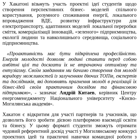
У Хакатоні візьмуть участь проектні ідеї студентів щодо
створення перспективних бізнес- моделей спільного
користування, розумного споживання енергії, локального
впровадження ВДЕ, розвитку інфраструктури для
електротранспорту, адаптивних моделей локальної переробки
сміття, комерціалізації інновацій, «зеленого» підприємництва,
екології людини та навколишнього середовища, соціального
підприємництва.
«Проактивність має бути підкріплена професійністю.
Енергія молодості дозволяє людині ставити перед собою
амбітні цілі та досягати їх не втрачаючи оптимізму та
ентузіазму. Своїм завданням ми бачимо створення для молоді
коридору можливостей із залученням діючих ТОПів, експертів
та дослідників, які доповнять прагнення молоді в реалізації їх
бізнес-ідей своїм практичним досвідом та фінансовою
підтримкою
», - зазначає
Андрій Китаев
, керівник Центру
енергоменеджменту Національного університету «Києво-
Могилянська академія».
Хакатон є відкритим для участі партнерів та учасників, що
дозволить його зробити дієвою платформою взаємодії освіти
та бізнесу. У цьому форматі студенти зможуть отримати
чудовий референтний досвід участі у Могилянському конкурсі
проектних ідей та практичні навички командної роботи з