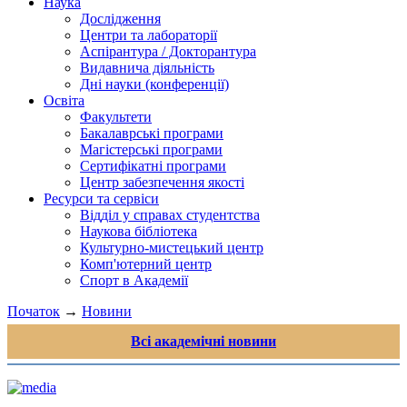
Наука
Дослідження
Центри та лабораторії
Аспірантура / Докторантура
Видавнича діяльність
Дні науки (конференції)
Освіта
Факультети
Бакалаврські програми
Магістерські програми
Сертифікатні програми
Центр забезпечення якості
Ресурси та сервіси
Відділ у справах студентства
Наукова бібліотека
Культурно-мистецький центр
Комп'ютерний центр
Спорт в Академії
Початок
→
Новини
Всі академічні новини