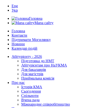
Eng
Укр
Головна
Мапа сайту
Головна
Контакти
Підтримати Могилянку
Новини
Календар подій
Абітурієнту - 2026
Підготовка до НМТ
Абітурієнтам про НаУКМА
Для бакалаврів
Для магістрів
Приймальна комісія
Про нас
Історія КМА
Сьогодення
Спільноти
Вчена рада
Міжнародне співробітництво