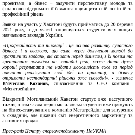
проектами, а бізнес – залучити перспективну молодь та
фінансово підтримати її бажання підвищити свій освітній та
професійний рівень.
Заявки на участь у Хакатоні будуть прийматись до 20 березня
2021 року, а до участі запрошуються студенти всіх вищих
навчальних закладів України.
«Професійність та інновації - це основа розвитку сучасного
бізнесу, і я вважаю, що саме через долучення молоді до
практичних завдань, які стоять перед бізнесом, з їх новим та
креативним поглядом на звичайні речі, може дати дуже
хороші результати та надати можливість вже за період
навчання реалізувати свої ідеї на практиці, а бізнесу
отримати нестандартні рішення вже сьогодні»
, - зазначає
В’ячеслав Коханов
, співзасновник та СЕО компанії
«Мегатрейдінг».
Відкритий Могилянський Хакатон стартує вже наступного
тижня, а тим часом перші могилянські студенти вже прямують
на бізнес-стажування в компанію Мегатрейдінг для занурення
в складний, але цікавий світ енергетичного маркетингу та
активних продаж.
Прес-реліз Центру енергоменеджменту НаУКМА