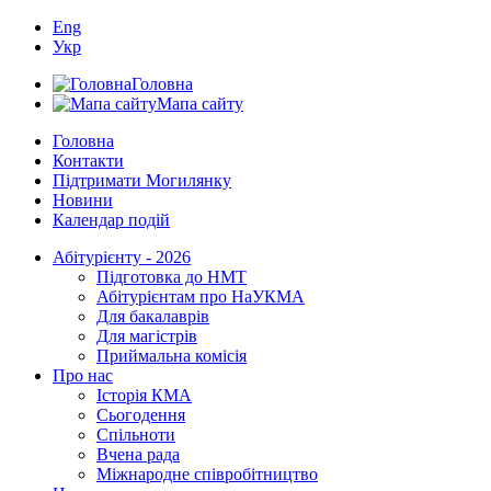
Eng
Укр
Головна
Мапа сайту
Головна
Контакти
Підтримати Могилянку
Новини
Календар подій
Абітурієнту - 2026
Підготовка до НМТ
Абітурієнтам про НаУКМА
Для бакалаврів
Для магістрів
Приймальна комісія
Про нас
Історія КМА
Сьогодення
Спільноти
Вчена рада
Міжнародне співробітництво