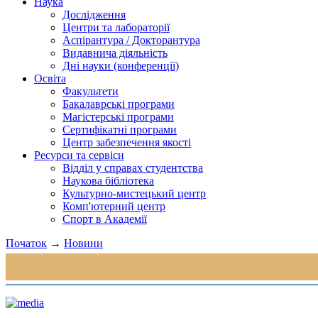
Наука
Дослідження
Центри та лабораторії
Аспірантура / Докторантура
Видавнича діяльність
Дні науки (конференції)
Освіта
Факультети
Бакалаврські програми
Магістерські програми
Сертифікатні програми
Центр забезпечення якості
Ресурси та сервіси
Відділ у справах студентства
Наукова бібліотека
Культурно-мистецький центр
Комп'ютерний центр
Спорт в Академії
Початок
→
Новини