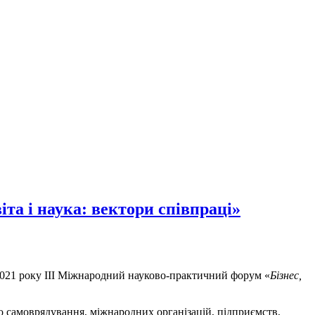
та і наука: вектори співпраці»
2021 року III Міжнародний науково-практичний форум «
Бізнес,
ого самоврядування, міжнародних організацій, підприємств,