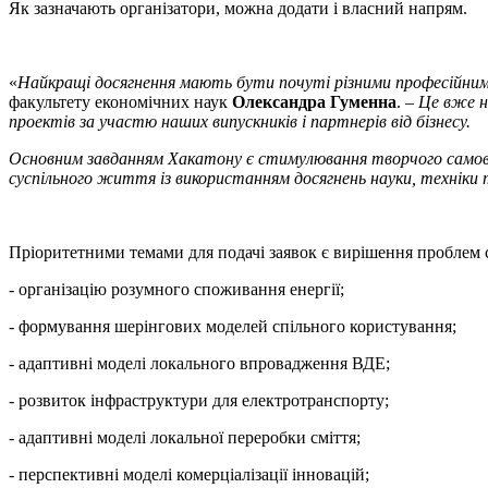
Як зазначають організатори, можна додати і власний напрям.
«
Найкращі досягнення мають бути почуті різними професійними
факультету економічних наук
Олександра Гуменна
. –
Це вже н
проектів за участю наших випускників і партнерів від бізнесу.
Основним завданням Хакатону є стимулювання творчого самовдо
суспільного життя із використанням досягнень науки, техніки 
Пріоритетними темами для подачі заявок є вирішення проблем 
- організацію розумного споживання енергії;
- формування шерінгових моделей спільного користування;
- адаптивні моделі локального впровадження ВДЕ;
- розвиток інфраструктури для електротранспорту;
- адаптивні моделі локальної переробки сміття;
- перспективні моделі комерціалізації інновацій;