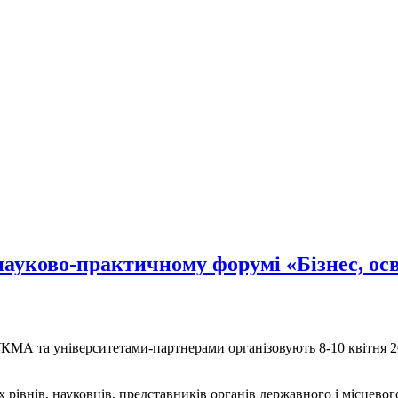
ауково-практичному форумі «Бізнес, осві
УКМА та університетами-партнерами організовують 8-10 квітня 
іх рівнів, науковців, представників органів державного і місцев