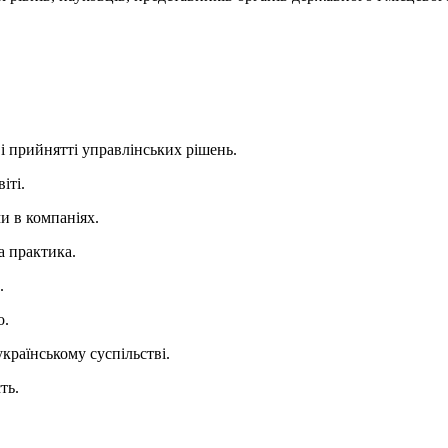
м і прийнятті управлінських рішень.
іті.
ми в компаніях.
та практика.
.
о.
українському суспільстві.
ть.