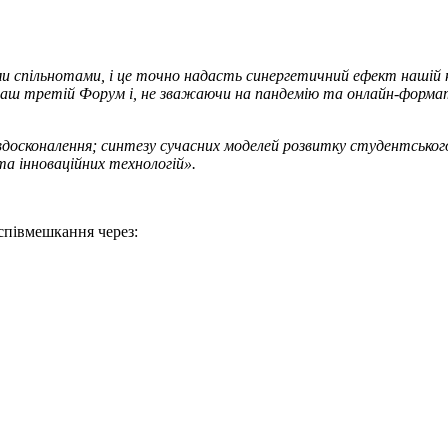
 спільнотами, і це точно надасть синергетичний ефект нашій на
аш третій Форум і, не зважаючи на пандемію та онлайн-формат
сконалення; синтезу сучасних моделей розвитку студентського п
та інноваційних технологій».
співмешкання через: