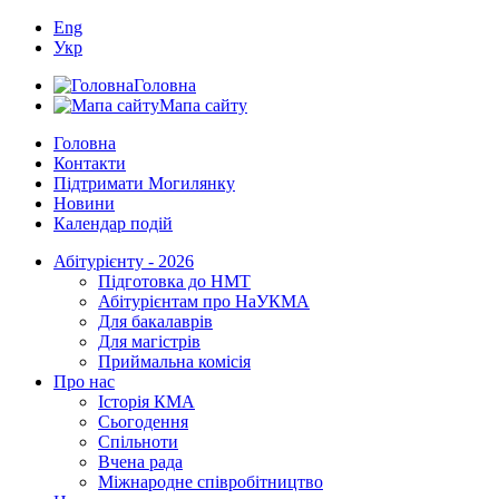
Eng
Укр
Головна
Мапа сайту
Головна
Контакти
Підтримати Могилянку
Новини
Календар подій
Абітурієнту - 2026
Підготовка до НМТ
Абітурієнтам про НаУКМА
Для бакалаврів
Для магістрів
Приймальна комісія
Про нас
Історія КМА
Сьогодення
Спільноти
Вчена рада
Міжнародне співробітництво