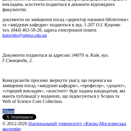
викладача, асистента подаються в деканати відповідних
факультетів;
документи на заміщення посад «директор наукової бібліотеки»
та «завідувач кафедри» подаються в ауд. 1-207
О.І. Куценко
тел. (044) 463-59-28, адреса електронної пошти
kutsenko@ukma.edu.ua
Документи подаються за адресою:
04070 м. Київ, вул.
Г.Сковороди, 2.
Конкурсантів просимо звернути увагу, що перевага на
заміщення посад «завідувач кафедри», «професор», «доцент»,
«старший викладач», «асистент» буде надана кандидатам, які
мають публікації у виданнях, що індексуються у Scopus та
Web of Science Core Collection.
f
Share
© 2012-2026
Національний університет «Києво-Могилянська
академія»