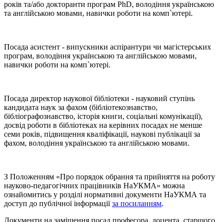
років та/або докторанти програм PhD, володіння українською
та англійською мовами, навички роботи на комп`ютері.
Посада асистент - випускники аспірантури чи магістерських
програм, володіння українською та англійською мовами,
навички роботи на комп`ютері.
Посада директор наукової бібліотеки - науковий ступінь
кандидата наук за фахом (бібліотекознавство,
бібліографознавство, історія книги, соціальні комунікації),
досвід роботи в бібліотеках на керівних посадах не менше
семи років, підвищення кваліфікації, наукові публікації за
фахом, володіння українською та англійською мовами.
З Положенням «Про порядок обрання та прийняття на роботу
науково-педагогічних працівників НаУКМА» можна
ознайомитись у розділі нормативні документи НаУКМА та
доступ до публічної інформації
за посиланням
.
Документи на заміщення посад професора, доцента, старшого