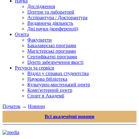
Наука
Дослідження
Центри та лабораторії
Аспірантура / Докторантура
Видавнича діяльність
Дні науки (конференції)
Освіта
Факультети
Бакалаврські програми
Магістерські програми
Сертифікатні програми
Центр забезпечення якості
Ресурси та сервіси
Відділ у справах студентства
Наукова бібліотека
Культурно-мистецький центр
Комп'ютерний центр
Спорт в Академії
Початок
→
Новини
Всі академічні новини