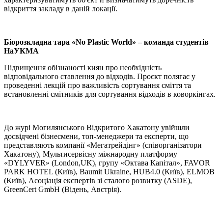
відкриття закладу в даній локації.
Біорозкладна тара «No Plastic World» – команда студентів
НаУКМА
Підвищення обізнаності киян про необхідність
відповідального ставлення до відходів. Проєкт полягає у
проведенні лекцій про важливість сортування сміття та
встановленні смітників для сортування відходів в коворкінгах.
До журі Могилянського Відкритого Хакатону увійшли
досвідчені бізнесмени, топ-менеджери та експерти, що
представляють компанії «Мегатрейдінг» (співорганізатори
Хакатону), Мультисервісну міжнародну платформу
«DYLYVER» (London,UK), групу «Октава Капітал», FAVOR
PARK HOTEL (Київ), Baumit Ukraine, HUB4.0 (Київ), ELMOB
(Київ), Асоціація експертів зі сталого розвитку (ASDE),
GreenCert GmbH (Відень, Австрія).