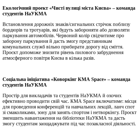
Екологічний проект «Чисті вулиці міста Києва» – команда
студентів НаУКМА
Встановлення дорожніх знаків/сигнальних стрічок поблизу
бордюрів та тротуарів, які будуть забороняти або дозволяти
паркування автомобілів. Червоний колір свідчитиме про
заборону паркування й дасть змогу представникам
комунальних служб вільно прибирати дорогу від сміття.
Проєкт допоможе знизити рівень пилового забруднення
атмосферного повітря Києва в кілька разів.
Соціальна ініціатива «Коворкінг КМА Space» – команда
студентів НаУКМА
Простір для викладачів та студентів НаУКМА й охочих
ефективно проводити свій час. КМА Space включатиме: місця
для проведення конференцій та навчальних лекцій, ланч спот
зі смаколиками, зону для занять спортом і нетворкінгу. Проєкт
зменшить навантаження на бібліотеки НаУКМА та дасть
змогу студентам заощаджувати під час позакласної діяльності.