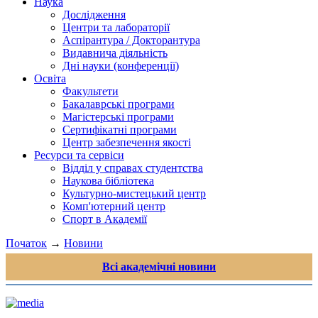
Наука
Дослідження
Центри та лабораторії
Аспірантура / Докторантура
Видавнича діяльність
Дні науки (конференції)
Освіта
Факультети
Бакалаврські програми
Магістерські програми
Сертифікатні програми
Центр забезпечення якості
Ресурси та сервіси
Відділ у справах студентства
Наукова бібліотека
Культурно-мистецький центр
Комп'ютерний центр
Спорт в Академії
Початок
→
Новини
Всі академічні новини