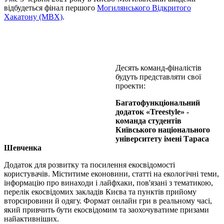
відбудеться фінал першого
Могилянського Відкритого
Хакатону (МВХ)
.
Десять команд-фіналістів
будуть представляти свої
проекти:
Багатофункціональний
додаток «Treestyle» -
команда студентів
Київського національного
університету імені Тараса
Шевченка
Додаток для розвитку та посилення екосвідомості
користувачів. Міститиме еконовини, статті на екологічні теми,
інформацію про винаходи і лайфхаки, пов'язані з тематикою,
перелік екосвідомих закладів Києва та пунктів прийому
вторсировини й одягу. Формат онлайн гри в реальному часі,
який привчить бути екосвідомим та заохочуватиме призами
найактивніших.