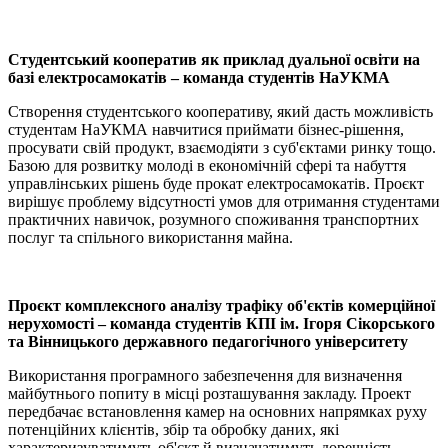
Студентський кооператив як приклад дуальної освіти на
базі електросамокатів – команда студентів НаУКМА
Створення студентського кооперативу, який дасть можливість
студентам НаУКМА навчитися приймати бізнес-рішення,
просувати свій продукт, взаємодіяти з суб'єктами ринку тощо.
Базою для розвитку молоді в економічній сфері та набуття
управлінських рішень буде прокат електросамокатів. Проєкт
вирішує проблему відсутності умов для отримання студентами
практичних навичок, розумного споживання транспортних
послуг та спільного використання майна.
Проєкт комплексного аналізу трафіку об'єктів комерційної
нерухомості – команда студентів КПІ ім. Ігоря Сікорського
та Вінницького державного педагогічного університету
Використання програмного забезпечення для визначення
майбутнього попиту в місці розташування закладу. Проект
передбачає встановлення камер на основних напрямках руху
потенційних клієнтів, збір та обробку даних, які
характеризуватимуть об'єкт й визначатимуть доречність