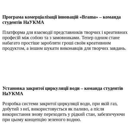
Програма комерціалізації інновацій «Brama» – команда
студентів НаУКМА
Платформа для взаємодії представників творчих і креативних
професій між собою та з замовниками. Тепер одним стане
набагато простіше заробляти гроші своїм креативним
продуктом, а іншим шукати виконавців для творчих завдань.
Установка закритої циркуляції води – команда студентів
НаУКМА
Розробка системи закритої циркуляції води, при якій газ,
добутий з неї, використовується як паливо, а після
використання знову переходить у рідкий стан, забезпечуючи
при цьому концепцію зеленого водню.