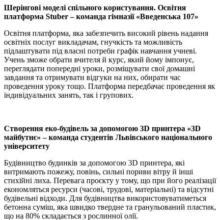
Шерінгові моделі спільного користування. Освітня
платформа Stuber – команда гімназії «Введенська 107»
Освітня платформа, яка забезпечить високий рівень надання
освітніх послуг викладачам, гнучкість та можливість
підлаштувати під власні потреби графік навчання учневі.
Учень зможе обрати вчителя й курс, який йому імпонує,
переглядати попередні уроки, розміщувати свої домашні
завдання та отримувати відгуки на них, обирати час
проведення уроку тощо. Платформа передбачає проведення як
індивідуальних занять, так і групових.
Створення еко-будівель за допомогою 3D принтера «3D
майбутнє» – команда студентів Львівського національного
університету
Будівництво будинків за допомогою 3D принтера, які
витримають пожежу, повінь, сильні пориви вітру й інші
стихійні лиха. Перевага проєкту у тому, що при його реалізації
економляться ресурси (часові, трудові, матеріальні) та відсутні
будівельні відходи. Для будівництва використовуватиметься
бетонна суміш, яка швидко твердне та гранульований пластик,
що на 80% складається з рослинної олії.