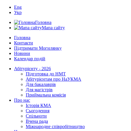
Eng
Укр
Головна
Мапа сайту
Головна
Контакти
Підтримати Могилянку
Новини
Календар подій
Абітурієнту - 2026
Підготовка до НМТ
Абітурієнтам про НаУКМА
Для бакалаврів
Для магістрів
Приймальна комісія
Про нас
Історія КМА
Сьогодення
Спільноти
Вчена рада
Міжнародне співробітництво