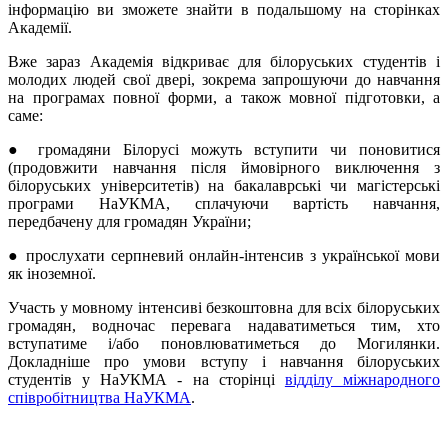
інформацію ви зможете знайти в подальшому на сторінках
Академії.
Вже зараз Академія відкриває для білоруських студентів і
молодих людей свої двері, зокрема запрошуючи до навчання
на програмах повної форми, а також мовної підготовки, а
саме:
● громадяни Білорусі можуть вступити чи поновитися
(продовжити навчання після ймовірного виключення з
білоруських університетів) на бакалаврські чи магістерські
програми НаУКМА, сплачуючи вартість навчання,
передбачену для громадян України;
● прослухати серпневий онлайн-інтенсив з української мови
як іноземної.
Участь у мовному інтенсиві безкоштовна для всіх білоруських
громадян, водночас перевага надаватиметься тим, хто
вступатиме і/або поновлюватиметься до Могилянки.
Докладніше про умови вступу і навчання білоруських
студентів у НаУКМА - на сторінці
відділу міжнародного
співробітництва НаУКМА
.