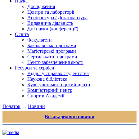
Наука
Дослідження
Центри та лабораторії
Аспірантура / Докторантура
Видавнича діяльність
Дні науки (конференції)
Освіта
Факультети
Бакалаврські програми
Магістерські програми
Сертифікатні програми
Центр забезпечення якості
Ресурси та сервіси
Відділ у справах студентства
Наукова бібліотека
Культурно-мистецький центр
Комп'ютерний центр
Спорт в Академії
Початок
→
Новини
Всі академічні новини