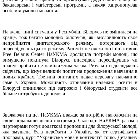
бакалаврські і магістерські програми, а також запропонував
особливі умови навчання.
На жаль, нині ситуація у Республіці Білорусь не змінилася на
краще, тож багато молодих білорусів, які висловлюють своє
неприйняття диктаторського режиму, потерпають від
переслідувань цього режиму. Разом із незалежною ініціативою
Free Belarus Center НаУКМА дослідила потреби молоді, що
вимушено покинула Білорусь внаслідок переслідувань чи
планує зробити це найближчим часом. Результати досліджень
свідчать, що існує великий попит на продовження навчання в
нових країнах. Третина опитаних надає перевагу навчанню
саме в Україні. Можливість отримання належної освіти в
Білорусі опинилася під загрозою і білоруські студенти все
більше потребують допомоги.
Зважаючи на це, НаУКМА вважає за потрібне наголосити на
своїй подальшій дієвій підтримці. Сьогодні НаУКМА разом з
партнерами готує додаткові пропозиції для білоруської молоді,
яка змушена була переїхати в Україну, як от сертифікатні
програми, курс “Українська мова в контексті” тощо. Детальну