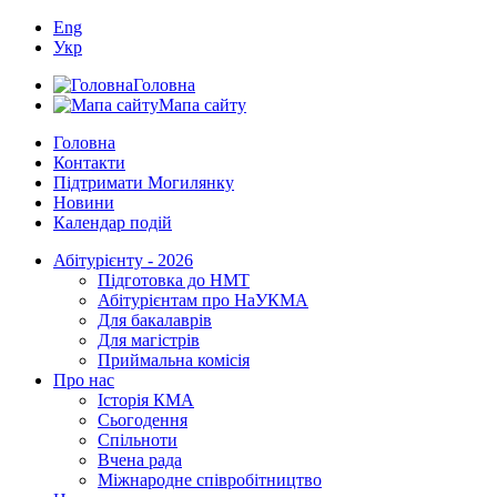
Eng
Укр
Головна
Мапа сайту
Головна
Контакти
Підтримати Могилянку
Новини
Календар подій
Абітурієнту - 2026
Підготовка до НМТ
Абітурієнтам про НаУКМА
Для бакалаврів
Для магістрів
Приймальна комісія
Про нас
Історія КМА
Сьогодення
Спільноти
Вчена рада
Міжнародне співробітництво