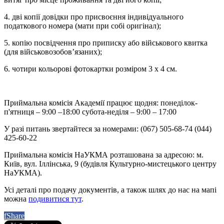
4. дві копії довідки про присвоєння індивідуального
податкового номера (мати при собі оригінал);
5. копію посвідчення про приписку або військового квитка
(для військовозобов’язаних);
6. чотири кольорові фотокартки розміром 3 х 4 см.
Приймальна комісія Академії працює щодня: понеділок-
п'ятниця – 9:00 –18:00 субота-неділя – 9:00 – 17:00
У разі питань звертайтеся за номерами: (067) 505-68-74 (044)
425-60-22
Приймальна комісія НаУКМА розташована за адресою: м.
Київ, вул. Іллінська, 9 (будівля Культурно-мистецького центру
НаУКМА).
Усі деталі про подачу документів, а також шлях до нас на мапі
можна
подивитися тут
.
f
Share