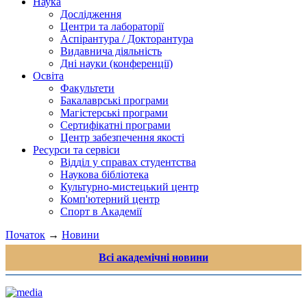
Наука
Дослідження
Центри та лабораторії
Аспірантура / Докторантура
Видавнича діяльність
Дні науки (конференції)
Освіта
Факультети
Бакалаврські програми
Магістерські програми
Сертифікатні програми
Центр забезпечення якості
Ресурси та сервіси
Відділ у справах студентства
Наукова бібліотека
Культурно-мистецький центр
Комп'ютерний центр
Спорт в Академії
Початок
→
Новини
Всі академічні новини