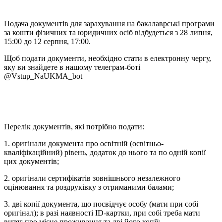
Подача документів для зарахування на бакалаврські програми
за кошти фізичних та юридичних осіб відбудеться з 28 липня,
15:00 до 12 серпня, 17:00.
Щоб подати документи, необхідно стати в електронну чергу,
яку ви знайдете в нашому телеграм-боті
@Vstup_NaUKMA_bot
Перелік документів, які потрібно подати:
1. оригінали документа про освітній (освітньо-
кваліфікаційний) рівень, додаток до нього та по одній копії
цих документів;
2. оригінали сертифікатів зовнішнього незалежного
оцінювання та роздруківку з отриманими балами;
3. дві копії документа, що посвідчує особу (мати при собі
оригінал); в разі наявності ID-картки, при собі треба мати
витяг про місце проживання та дві його копії;