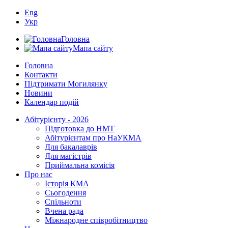
Eng
Укр
Головна
Мапа сайту
Головна
Контакти
Підтримати Могилянку
Новини
Календар подій
Абітурієнту - 2026
Підготовка до НМТ
Абітурієнтам про НаУКМА
Для бакалаврів
Для магістрів
Приймальна комісія
Про нас
Історія КМА
Сьогодення
Спільноти
Вчена рада
Міжнародне співробітництво