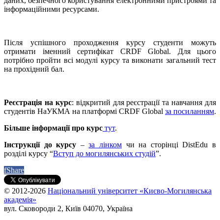
даних, безпечного користування електронними пристроями та
інформаційними ресурсами.
Після успішного проходження курсу студенти можуть
отримати іменний сертифікат CRDF Global. Для цього
потрібно пройти всі модулі курсу та виконати загальний тест
на прохідний бал.
Реєстрація на курс
: відкритий для реєстрації та навчання для
студентів НаУКМА на платформі CRDF Global
за посиланням
.
Більше інформації про курс
тут
.
Інструкції до курсу
–
за лінком
чи на сторінці DistEdu в
розділі курсу “
Вступ до могилянських студій
”.
f
Share
© 2012-2026
Національний університет «Києво-Могилянська
академія»
вул. Сковороди 2, Київ 04070, Україна