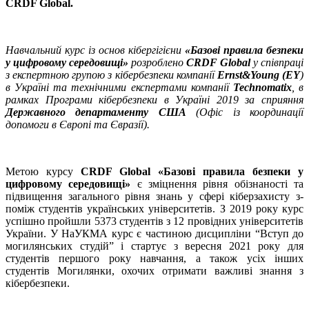
CRDF Global.
Навчальний курс із основ кібергігієни
«Базові правила безпеки
у цифровому середовищі»
розроблено
CRDF Global
у співпраці
з експертною групою з кібербезпеки компанії
Ernst&Young (EY
)
в Україні та технічними експертами компанії
Technomatix
, в
рамках Програми кібербезпеки в Україні 2019 за сприяння
Державного департаменту США
(Офіс із координації
допомоги в Європі та Євразії).
Метою курсу
CRDF Global «Базові правила безпеки у
цифровому середовищі»
є зміцнення рівня обізнаності та
підвищення загального рівня знань у сфері кіберзахисту з-
поміж студентів українських університетів. З 2019 року курс
успішно пройшли 5373 студентів з 12 провідних університетів
України. У НаУКМА курс є частиною дисципліни “Вступ до
могилянських студій” і стартує з вересня 2021 року для
студентів першого року навчання, а також усіх інших
студентів Могилянки, охочих отримати важливі знання з
кібербезпеки.