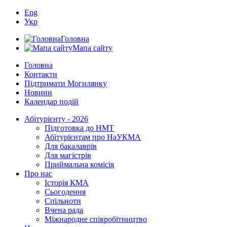
Eng
Укр
Головна
Мапа сайту
Головна
Контакти
Підтримати Могилянку
Новини
Календар подій
Абітурієнту - 2026
Підготовка до НМТ
Абітурієнтам про НаУКМА
Для бакалаврів
Для магістрів
Приймальна комісія
Про нас
Історія КМА
Сьогодення
Спільноти
Вчена рада
Міжнародне співробітництво