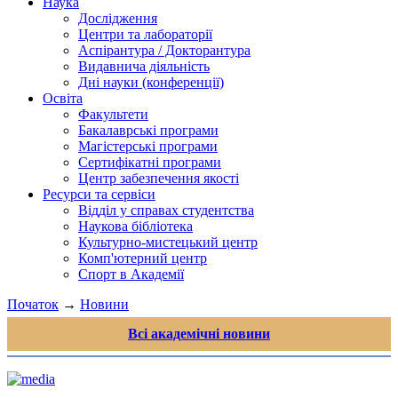
Наука
Дослідження
Центри та лабораторії
Аспірантура / Докторантура
Видавнича діяльність
Дні науки (конференції)
Освіта
Факультети
Бакалаврські програми
Магістерські програми
Сертифікатні програми
Центр забезпечення якості
Ресурси та сервіси
Відділ у справах студентства
Наукова бібліотека
Культурно-мистецький центр
Комп'ютерний центр
Спорт в Академії
Початок
→
Новини
Всі академічні новини