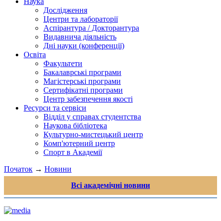
Наука
Дослідження
Центри та лабораторії
Аспірантура / Докторантура
Видавнича діяльність
Дні науки (конференції)
Освіта
Факультети
Бакалаврські програми
Магістерські програми
Сертифікатні програми
Центр забезпечення якості
Ресурси та сервіси
Відділ у справах студентства
Наукова бібліотека
Культурно-мистецький центр
Комп'ютерний центр
Спорт в Академії
Початок
→
Новини
Всі академічні новини