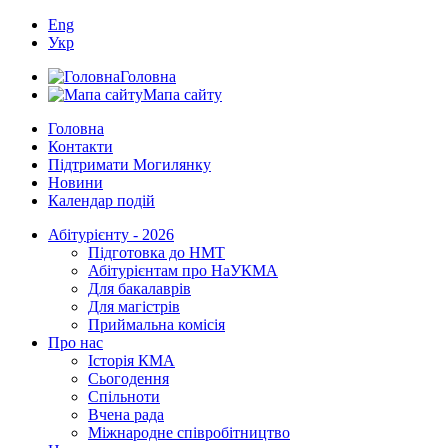
Eng
Укр
Головна
Мапа сайту
Головна
Контакти
Підтримати Могилянку
Новини
Календар подій
Абітурієнту - 2026
Підготовка до НМТ
Абітурієнтам про НаУКМА
Для бакалаврів
Для магістрів
Приймальна комісія
Про нас
Історія КМА
Сьогодення
Спільноти
Вчена рада
Міжнародне співробітництво