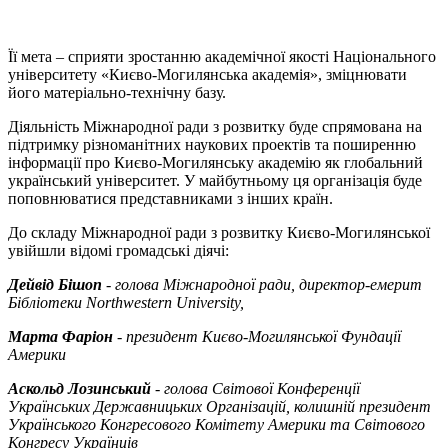
Її мета – сприяти зростанню академічної якості Національного
університету «Києво-Могилянська академія», зміцнювати
його матеріально-технічну базу.
Діяльність Міжнародної ради з розвитку буде спрямована на
підтримку різноманітних наукових проектів та поширенню
інформації про Києво-Могилянську академію як глобальний
український університет. У майбутньому ця організація буде
поповнюватися представниками з інших країн.
До складу Міжнародної ради з розвитку Києво-Могилянської
увійшли відомі громадські діячі:
Дейвід Бішоп
- голова Міжнародної ради, директор-емерит
Бібліотеки Northwestern University,
Марта Фаріон
- президент Києво-Могилянської Фундації
Америки
Аскольд Лозинський
- голова Світової Конференції
Українських Державницьких Організацій, колишній президент
Українського Конгресового Комітету Америки та Світового
Конгресу Українців