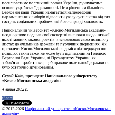
посилюватиме політичний розкол України, руйнуватиме
основи української державності. Цим рішенням більшість
Верховної ради України намагається напрередодні
парламентських виборів відволікти увагу суспільства від тих
гострих соціальних проблем, які його справді хвилюють.
Національний університет «Києво-Могилянська академія»
неодноразово подавав свої експертні висновки щодо низької
якості мовних законопроектів, висловлював свою позицію у
листах до очільників держави та публічних зверненнях. Як
президент Києво-Могилянської академії я підтверджую цю
позицію: такий закон не може бути підписаний ні Головою
Верховної Ради України, ні Президентом України, які
зобов’язані зробити все, щоб правове поле нашої держави не
було остаточно зруйнованим.
Сергій Квіт
, президент Національного університету
«Києво-Могилянська академія»
4 липня 2012 р.
f
Share
© 2012-2026
Національний університет «Києво-Могилянська
академія»