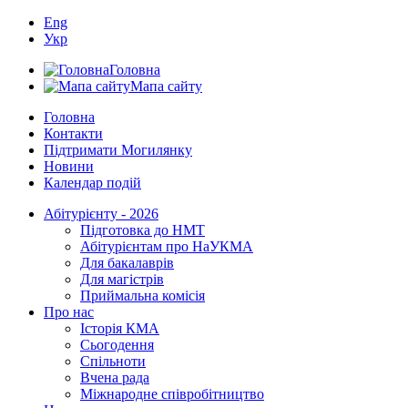
Eng
Укр
Головна
Мапа сайту
Головна
Контакти
Підтримати Могилянку
Новини
Календар подій
Абітурієнту - 2026
Підготовка до НМТ
Абітурієнтам про НаУКМА
Для бакалаврів
Для магістрів
Приймальна комісія
Про нас
Історія КМА
Сьогодення
Спільноти
Вчена рада
Міжнародне співробітництво