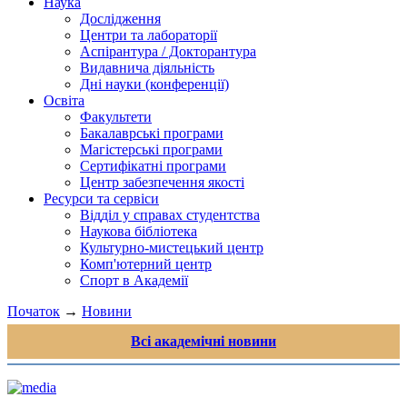
Наука
Дослідження
Центри та лабораторії
Аспірантура / Докторантура
Видавнича діяльність
Дні науки (конференції)
Освіта
Факультети
Бакалаврські програми
Магістерські програми
Сертифікатні програми
Центр забезпечення якості
Ресурси та сервіси
Відділ у справах студентства
Наукова бібліотека
Культурно-мистецький центр
Комп'ютерний центр
Спорт в Академії
Початок
→
Новини
Всі академічні новини