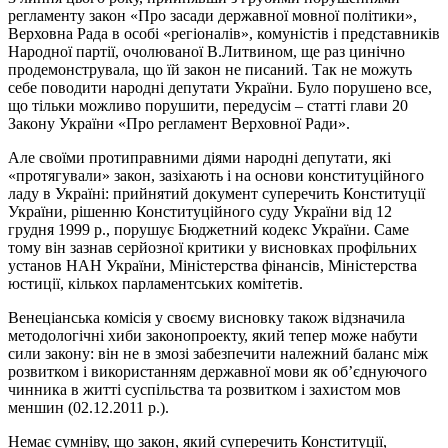
регламенту закон «Про засади державної мовної політики»,
Верховна Рада в особі «регіоналів», комуністів і представників
Народної партії, очолюваної В.Литвином, ще раз цинічно
продемонструвала, що їй закон не писаний. Так не можуть
себе поводити народні депутати України. Було порушено все,
що тільки можливо порушити, передусім – статті глави 20
Закону України «Про регламент Верховної Ради».
Але своїми протиправними діями народні депутати, які
«протягували» закон, зазіхають і на основи конституційного
ладу в Україні: прийнятий документ суперечить Конституції
України, рішенню Конституційного суду України від 12
грудня 1999 р., порушує Бюджетний кодекс України. Саме
тому він зазнав серйозної критики у висновках профільних
установ НАН України, Міністерства фінансів, Міністерства
юстиції, кількох парламентських комітетів.
Венеціанська комісія у своєму висновку також відзначила
методологічні хиби законопроекту, який тепер може набути
сили закону: він не в змозі забезпечити належний баланс між
розвитком і використанням державної мови як об’єднуючого
чинника в житті суспільства та розвитком і захистом мов
меншин (02.12.2011 р.).
Немає сумніву, що закон, який суперечить Конституції,