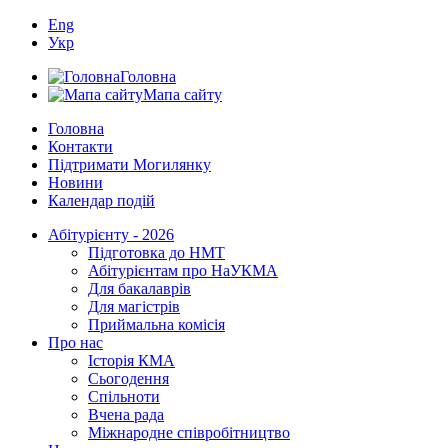
Eng
Укр
Головна
Мапа сайту
Головна
Контакти
Підтримати Могилянку
Новини
Календар подій
Абітурієнту - 2026
Підготовка до НМТ
Абітурієнтам про НаУКМА
Для бакалаврів
Для магістрів
Приймальна комісія
Про нас
Історія КМА
Сьогодення
Спільноти
Вчена рада
Міжнародне співробітництво