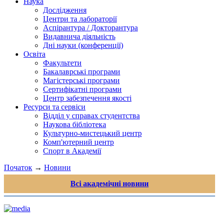
Наука
Дослідження
Центри та лабораторії
Аспірантура / Докторантура
Видавнича діяльність
Дні науки (конференції)
Освіта
Факультети
Бакалаврські програми
Магістерські програми
Сертифікатні програми
Центр забезпечення якості
Ресурси та сервіси
Відділ у справах студентства
Наукова бібліотека
Культурно-мистецький центр
Комп'ютерний центр
Спорт в Академії
Початок
→
Новини
Всі академічні новини