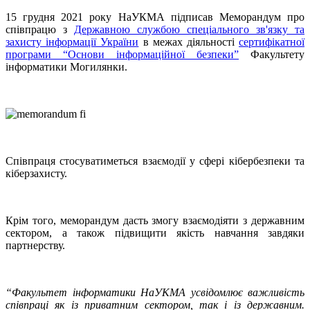
15 грудня 2021 року НаУКМА підписав Меморандум про
співпрацю з
Державною службою спеціального зв'язку та
захисту інформації України
в межах діяльності
сертифікатної
програми “Основи інформаційної безпеки”
Факультету
інформатики Могилянки.
Співпраця стосуватиметься взаємодії у сфері кібербезпеки та
кіберзахисту.
Крім того, меморандум дасть змогу взаємодіяти з державним
сектором, а також підвищити якість навчання завдяки
партнерству.
“Факультет інформатики НаУКМА усвідомлює важливість
співпраці як із приватним сектором, так і із державним.