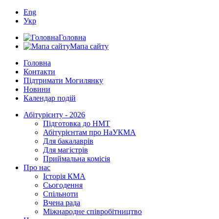
Eng
Укр
Головна
Мапа сайту
Головна
Контакти
Підтримати Могилянку
Новини
Календар подій
Абітурієнту - 2026
Підготовка до НМТ
Абітурієнтам про НаУКМА
Для бакалаврів
Для магістрів
Приймальна комісія
Про нас
Історія КМА
Сьогодення
Спільноти
Вчена рада
Міжнародне співробітництво