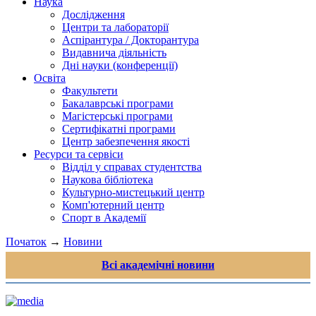
Наука
Дослідження
Центри та лабораторії
Аспірантура / Докторантура
Видавнича діяльність
Дні науки (конференції)
Освіта
Факультети
Бакалаврські програми
Магістерські програми
Сертифікатні програми
Центр забезпечення якості
Ресурси та сервіси
Відділ у справах студентства
Наукова бібліотека
Культурно-мистецький центр
Комп'ютерний центр
Спорт в Академії
Початок
→
Новини
Всі академічні новини