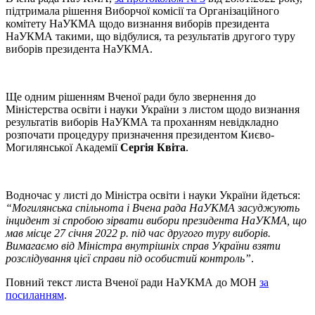
підтримала рішення Виборчої комісії та Організаційного
комітету НаУКМА щодо визнання виборів президента
НаУКМА такими, що відбулися, та результатів другого туру
виборів президента НаУКМА.
Ще одним рішенням Вченої ради було звернення до
Міністерства освіти і науки України з листом щодо визнання
результатів виборів НаУКМА та проханням невідкладно
розпочати процедуру призначення президентом Києво-
Могилянської Академії
Сергія Квіта
.
Водночас у листі до Міністра освіти і науки України йдеться:
“Могилянська спільнота і Вчена рада НаУКМА засуджують
інцидент зі спробою зірвати вибори президента НаУКМА, що
мав місце 27 січня 2022 р. під час другого туру виборів.
Вимагаємо від Міністра внутрішніх справ України взяти
розслідування цієї справи під особистий контроль”
.
Повний текст листа Вченої ради НаУКМА до МОН
за
посиланням
.