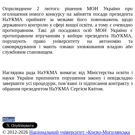
Оприлюднене 2 лютого рішення МОН України про
оголошення нового конкурсу на зайняття посади президента
НаУКМА прийняте за межами його повноважень щодо
державного контролю у сфері вищої освіти, а тому є очевидно
протиправним. Такі дії посадових осіб МОН України є
протиправним втручанням у вибори президента НаУКМА,
порушують право університету на автономію та
самоврядування і мають ознаки зловживання владою або
службовим становищем.
Наглядова рада НаУКМА вимагає від Міністерства освіти і
науки України припинити порушення закону і невідкладно
завершити усі процедури, пов’язані із підписання контракту з
обраним президентом НаУКМА Сергієм Квітом.
f
Share
© 2012-2026
Національний університет «Києво-Могилянська