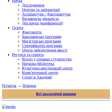
Наука
Дослідження
Центри та лабораторії
Аспірантура / Докторантура
Видавнича діяльність
Дні науки (конференції)
Освіта
Факультети
Бакалаврські програми
Магістерські програми
Сертифікатні програми
Центр забезпечення якості
Ресурси та сервіси
Відділ у справах студентства
Наукова бібліотека
Культурно-мистецький центр
Комп'ютерний центр
Спорт в Академії
Початок
→
Новини
Всі академічні новини