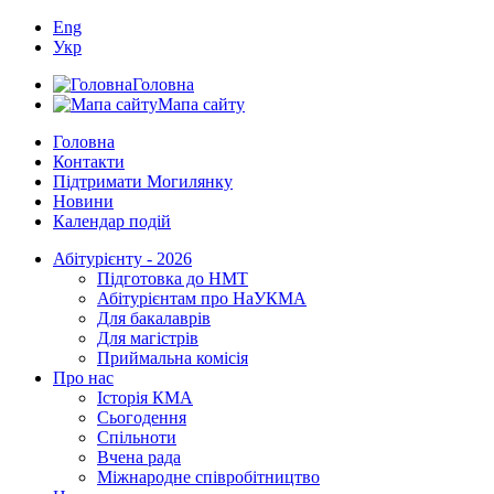
Eng
Укр
Головна
Мапа сайту
Головна
Контакти
Підтримати Могилянку
Новини
Календар подій
Абітурієнту - 2026
Підготовка до НМТ
Абітурієнтам про НаУКМА
Для бакалаврів
Для магістрів
Приймальна комісія
Про нас
Історія КМА
Сьогодення
Спільноти
Вчена рада
Міжнародне співробітництво