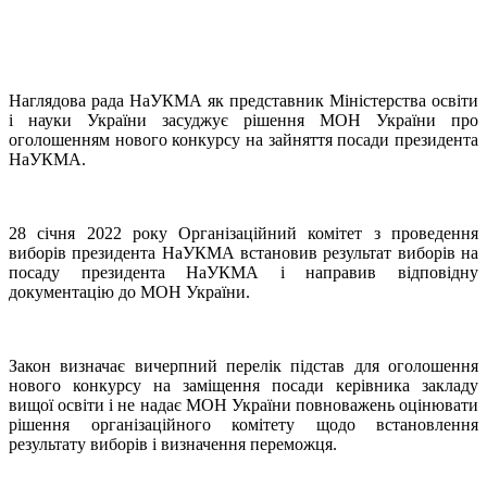
Наглядова рада НаУКМА як представник Міністерства освіти
і науки України засуджує рішення МОН України про
оголошенням нового конкурсу на зайняття посади президента
НаУКМА.
28 січня 2022 року Організаційний комітет з проведення
виборів президента НаУКМА встановив результат виборів на
посаду президента НаУКМА і направив відповідну
документацію до МОН України.
Закон визначає вичерпний перелік підстав для оголошення
нового конкурсу на заміщення посади керівника закладу
вищої освіти і не надає МОН України повноважень оцінювати
рішення організаційного комітету щодо встановлення
результату виборів і визначення переможця.