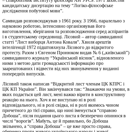
– співробітник Інституту філософії АН УРСР. 1971 захистив
кандидатську дисертацію на тему “Логіко-філософське
дослідження побутової мови”.
Самвидав розповсюджував з 1961 року. З 1966, паралельно з
науковою роботою, інтенсивно організовував його
виготовлення, зберігання та розповсюдження серед аспірантів
і в студентському середовищі. Лісовий – автор самвидавної
статті “Лист виборця Антона Коваля”. Хвиля арештів
інтеліґенції 1972 підштовхнула Лісового до відкритого
протесту. Разом з Євгеном Пронюком видав № 6 („київський”)
самвидавного журналу “Український вісник”, відновленого
ними з метою дати громадськості інформацію про
заарештованих і відвести від них звинувачення у виданні
попередніх випусків.
Лісовий також написав “Відкритий лист членам ЦК КПРС і
ЦК КП України”. Він закінчувався так: “Зважаючи на умови, в
яких подається цей лист, мені важко вірити в конструктивну
реакцію на нього. Хоч я не виступаю ні в ролі
відповідального, ні в ролі свідка, ні в ролі якимось чином
причетного до тієї справи, що нині іменується “справою
Добоша”, після подання цього листа я безперечно опинюся в
числі “ворогів”. Мабуть, це й правильно, бо Добоша
звільнено, а “справа Добоша” – це вже просто справа,
обернена проти живого українського народу і живої