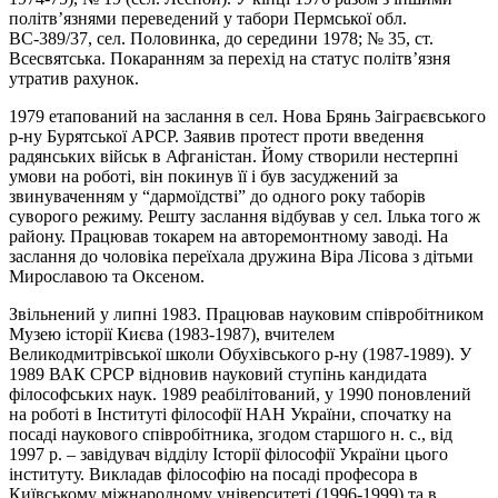
політв’язнями переведений у табори Пермської обл.
ВС-389/37, сел. Половинка, до середини 1978; № 35, ст.
Всесвятська. Покаранням за перехід на статус політв’язня
утратив рахунок.
1979 етапований на заслання в сел. Нова Брянь Заіграєвського
р-ну Бурятської АРСР. Заявив протест проти введення
радянських військ в Афганістан. Йому створили нестерпні
умови на роботі, він покинув її і був засуджений за
звинуваченням у “дармоїдстві” до одного року таборів
суворого режиму. Решту заслання відбував у сел. Ілька того ж
району. Працював токарем на авторемонтному заводі. На
заслання до чоловіка переїхала дружина Віра Лісова з дітьми
Мирославою та Оксеном.
Звільнений у липні 1983. Працював науковим співробітником
Музею історії Києва (1983-1987), вчителем
Великодмитрівської школи Обухівського р-ну (1987-1989). У
1989 ВАК СРСР відновив науковий ступінь кандидата
філософських наук. 1989 реабілітований, у 1990 поновлений
на роботі в Інституті філософії НАН України, спочатку на
посаді наукового співробітника, згодом старшого н. с., від
1997 р. – завідувач відділу Історії філософії України цього
інституту. Викладав філософію на посаді професора в
Київському міжнародному університеті (1996-1999) та в