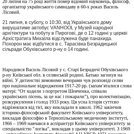
20 липня на 75 році життя помер відомий науковець, філософ,
організатор українського самвидаву в 60-х роках Василь
Лісовий.
21 липня, в суботу, о 10:30, від Українського дому
вирушатиме автобус
VANHOOL
у Музей народної
архітектури
та побуту
в Пирогов
і
, де о 12 годині у церкві
Архістратига Михаїла відслужена буде панахида.
Похорон має відбутися в с. Тарасівка Безрадицької
сільради Обухівського р-ну о 14 годині.
Народився Василь Лісовий у с. Старі Безрадичі Обухівського
р-ну Київської обл. в селянській родині. Батько загинув на
війні. У дитинстві зимовими вечорами чув розповіді селян
про національне відродження 1917-20 рр. (запам’яталися слова
матері: “От ходили з портретом Шевченка, співали
українських пісень, за це нас і покарали”), про колективізацію,
розкуркулення і голод 1933 року. Ця усна історія суттєво
відрізнялася від тієї, яку викладали в школі. 1962 закінчив
історико-філософський факультет Київського університету,
викладав філософію в Тернопільському медичному інституті,
1966 – 1969 навчався в аспірантурі Київського університету за
спеціальністю "логіка", викладав у цьому університеті. З 1969