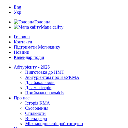
Eng
Укр
Головна
Мапа сайту
Головна
Контакти
Підтримати Могилянку
Новини
Календар подій
Абітурієнту - 2026
Підготовка до НМТ
Абітурієнтам про НаУКМА
Для бакалаврів
Для магістрів
Приймальна комісія
Про нас
Історія КМА
Сьогодення
Спільноти
Вчена рада
Міжнародне співробітництво