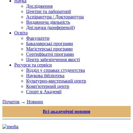
Наука
Дослідження
Центри та лабораторії
Аспірантура / Докторантура
Видавнича діяльність
Дні науки (конференції)
Освіта
Факультети
Бакалаврські програми
Магістерські програми
Сертифікатні програми
Центр забезпечення якості
Ресурси та сервіси
Відділ у справах студентства
Наукова бібліотека
Культурно-мистецький центр
Комп'ютерний центр
Спорт в Академії
Початок
→
Новини
Всі академічні новини