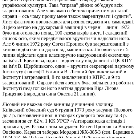
української культури. Така “справа” дійсно об’єднує всіх
заарештованих. Але я вважаю себе теж причетним до такої
справи – ось чому прошу мене також заарештувати і судити”.
Лист фактично призначався для розповсюдження в самвидаві.
З цією метою на друкарській машинці в червні – липні 1972
було виготовлено понад 100 екземплярів листа і складений
список осіб, яким передбачалося вручити чи надіслати його.
Але 6 липня 1972 року Євген Пронюк був заарештований з
кипою відбитків по дорозі від машиністки. Лісовий устиг 5
липня відіслати один власноручно надрукований екземпляр
на ім’я Л. Брежнєва, один – віднести у відділ листів ЦК КПУ
на ім’я В. Щербицького, один – вручити секретареві парткому
Інституту філософії. 6 липня В. Лісовий був викликаний в
Інститут і затриманий, 8-го виключений з КПРС, а 9-го
заарештований. Одразу після арешту була звільнена з роботи в
Інституті педагогіки його вагітна дружина Віра Лісова-
Гриценко (народила сина Оксена 21 липня).
Лісовий не вважав себе винним у вчиненні злочину.
Київський обласний суд 6 грудня 1973 року засудив Лісового
до 7 р. позбавлення волі в таборах суворого режиму та 3 р.
заслання за ст. 62 ч. 1 КК УРСР «Антирадянська агітація і
пропаганда». Разом з ним засуджені Євген Пронюк та Василь
Овсієнко. Карався таборах Мордовії ЖХ-385/3 (сел. Барашево,
1974-75), № 19 (сел. Лєсной). У кінці 1976 разом з іншими