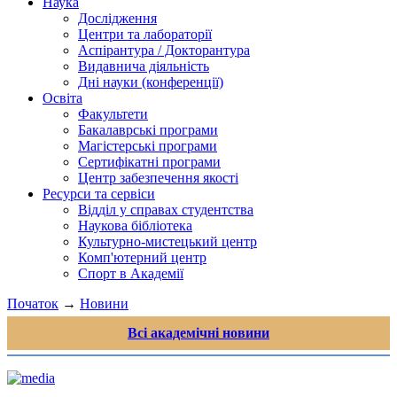
Наука
Дослідження
Центри та лабораторії
Аспірантура / Докторантура
Видавнича діяльність
Дні науки (конференції)
Освіта
Факультети
Бакалаврські програми
Магістерські програми
Сертифікатні програми
Центр забезпечення якості
Ресурси та сервіси
Відділ у справах студентства
Наукова бібліотека
Культурно-мистецький центр
Комп'ютерний центр
Спорт в Академії
Початок
→
Новини
Всі академічні новини