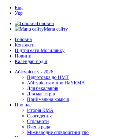
Eng
Укр
Головна
Мапа сайту
Головна
Контакти
Підтримати Могилянку
Новини
Календар подій
Абітурієнту - 2026
Підготовка до НМТ
Абітурієнтам про НаУКМА
Для бакалаврів
Для магістрів
Приймальна комісія
Про нас
Історія КМА
Сьогодення
Спільноти
Вчена рада
Міжнародне співробітництво