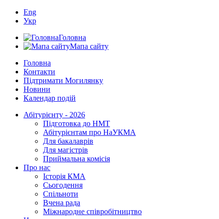
Eng
Укр
Головна
Мапа сайту
Головна
Контакти
Підтримати Могилянку
Новини
Календар подій
Абітурієнту - 2026
Підготовка до НМТ
Абітурієнтам про НаУКМА
Для бакалаврів
Для магістрів
Приймальна комісія
Про нас
Історія КМА
Сьогодення
Спільноти
Вчена рада
Міжнародне співробітництво