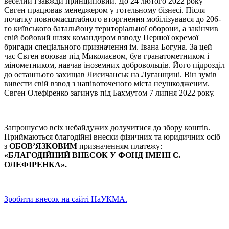
веселий і завжди принциповий. До 24 лютого 2022 року
Євген працював менеджером у готельному бізнесі. Після
початку повномасштабного вторгнення мобілізувався до 206-
го київського батальйону територіальної оборони, а закінчив
свій бойовий шлях командиром взводу Першої окремої
бригади спеціального призначення ім. Івана Богуна. За цей
час Євген воював під Миколаєвом, був гранатометником і
мінометником, навчав іноземних добровольців. Його підрозділ
до останнього захищав Лисичанськ на Луганщині. Він зумів
вивести свій взвод з напівоточеного міста неушкодженим.
Євген Олефіренко загинув під Бахмутом 7 липня 2022 року.
Запрошуємо всіх небайдужих долучитися до збору коштів.
Приймаються благодійні внески фізичних та юридичних осіб
з
ОБОВ’ЯЗКОВИМ
призначенням платежу:
«БЛАГОДІЙНИЙ ВНЕСОК У ФОНД ІМЕНІ Є.
ОЛЕФІРЕНКА».
Зробити внесок на сайті НаУКМА.