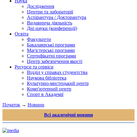
Наука
Дослідження
Центри та лабораторії
Аспірантура / Докторантура
Видавнича діяльність
Дні науки (конференції)
Освіта
Факультети
Бакалаврські програми
Магістерські програми
Сертифікатні програми
Центр забезпечення якості
Ресурси та сервіси
Відділ у справах студентства
Наукова бібліотека
Культурно-мистецький центр
Комп'ютерний центр
Спорт в Академії
Початок
→
Новини
Всі академічні новини