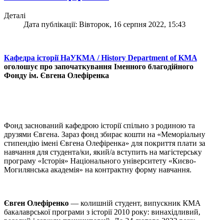
Деталі
Дата публікації: Вівторок, 16 серпня 2022, 15:43
Кафедра історії НаУКМА / History Department of KMA
оголошує про започаткування Іменного благодійного
Фонду ім. Євгена Олефіренка
Фонд заснований кафедрою історії спільно з родиною та
друзями Євгена. Зараз фонд збирає кошти на «Меморіальну
стипендію імені Євгена Олефіренка» для покриття плати за
навчання для студента/ки, який/а вступить на магістерську
програму «Історія» Національного університету «Києво-
Могилянська академія» на контрактну форму навчання.
Євген Олефіренко
— колишній студент, випускник КМА
бакалаврської програми з історії 2010 року: винахідливий,