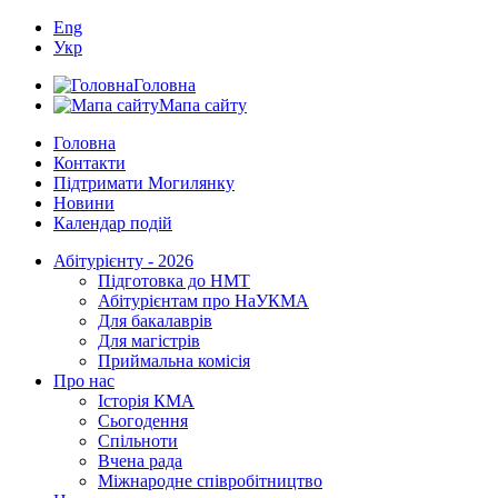
Eng
Укр
Головна
Мапа сайту
Головна
Контакти
Підтримати Могилянку
Новини
Календар подій
Абітурієнту - 2026
Підготовка до НМТ
Абітурієнтам про НаУКМА
Для бакалаврів
Для магістрів
Приймальна комісія
Про нас
Історія КМА
Сьогодення
Спільноти
Вчена рада
Міжнародне співробітництво