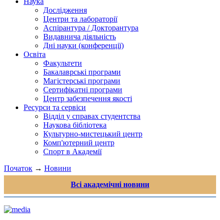
Наука
Дослідження
Центри та лабораторії
Аспірантура / Докторантура
Видавнича діяльність
Дні науки (конференції)
Освіта
Факультети
Бакалаврські програми
Магістерські програми
Сертифікатні програми
Центр забезпечення якості
Ресурси та сервіси
Відділ у справах студентства
Наукова бібліотека
Культурно-мистецький центр
Комп'ютерний центр
Спорт в Академії
Початок
→
Новини
Всі академічні новини