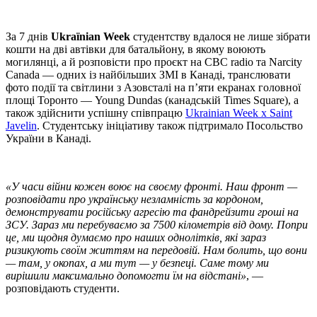
За 7 днів
Ukraїnian Week
студентству вдалося не лише зібрати
кошти на дві автівки для батальйону, в якому воюють
могилянці, а й розповісти про проєкт на CBC radio та Narcity
Canada — одних із найбільших ЗМІ в Канаді, транслювати
фото події та світлини з Азовсталі на п’яти екранах головної
площі Торонто — Young Dundas (канадській Times Square), а
також здійснити успішну співпрацю
Ukrainian Week x Saint
Javelin
. Студентську ініціативу також підтримало Посольство
України в Канаді.
«У часи війни кожен воює на своєму фронті. Наш фронт —
розповідати про українську незламність за кордоном,
демонструвати російську агресію та фандрейзити гроші на
ЗСУ. Зараз ми перебуваємо за 7500 кілометрів від дому. Попри
це, ми щодня думаємо про наших однолітків, які зараз
ризикують своїм життям на передовій. Нам болить, що вони
— там, у окопах, а ми тут — у безпеці. Саме тому ми
вирішили максимально допомогти їм на відстані»
, —
розповідають студенти.