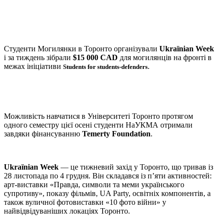
Студенти Могилянки в Торонто організували
Ukraїnian Week
і за тиждень зібрали
$15 000 CAD
для могилянців на фронті в
межах ініціативи
.
Students for students-defenders
Можливість навчатися в Університеті Торонто протягом
одного семестру цієї осені студенти НаУКМА отримали
завдяки фінансуванню
Temerty Foundation
.
Ukraїnian Week
— це тижневий захід у Торонто, що тривав із
28 листопада по 4 грудня. Він складався із п’яти активностей:
арт-виставки «Правда, символи та меми українського
супротиву», показу фільмів, UA Party, освітніх компонентів, а
також вуличної фотовиставки «10 фото війни» у
найвідвідуваніших локаціях Торонто.