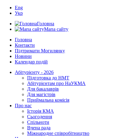
Eng
Укр
Головна
Мапа сайту
Головна
Контакти
Підтримати Могилянку
Новини
Календар подій
Абітурієнту - 2026
Підготовка до НМТ
Абітурієнтам про НаУКМА
Для бакалаврів
Для магістрів
Приймальна комісія
Про нас
Історія КМА
Сьогодення
Спільноти
Вчена рада
Міжнародне співробітництво