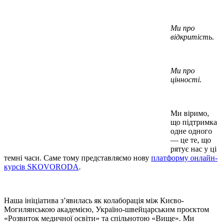
Ми про
відкритість.
Ми про
цінності.
Ми віримо,
що підтримка
одне одного
— це те, що
рятує нас у ці
темні часи. Саме тому представляємо нову
платформу онлайн-
курсів SKOVORODA
.
Наша ініціатива з’явилась як колаборація між Києво-
Могилянською академією, Україно-швейцарським проєктом
«Розвиток медичної освіти» та спільнотою «Вище». Ми