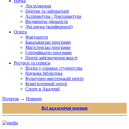
Наука
Дослідження
Центри та лабораторії
Аспірантура / Докторантура
Видавнича діяльність
Дні науки (конференції)
Освіта
Факультети
Бакалаврські програми
Магістерські програми
Сертифікатні програми
Центр забезпечення якості
Ресурси та сервіси
Відділ у справах студентства
Наукова бібліотека
Культурно-мистецький центр
Комп'ютерний центр
Спорт в Академії
Початок
→
Новини
Всі академічні новини