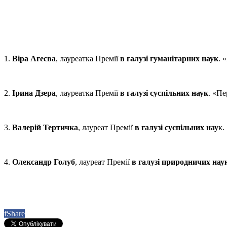
1.
Віра Агеєва
, лауреатка Премії
в галузі гуманітарних наук
. 
2.
Ірина Дзера
, лауреатка Премії
в галузі суспільних наук
. «П
3.
Валерій Тертичка
, лауреат Премії
в галузі суспільних нау
к.
4.
Олександр Голуб
, лауреат Премії
в галузі природничих нау
f
Share