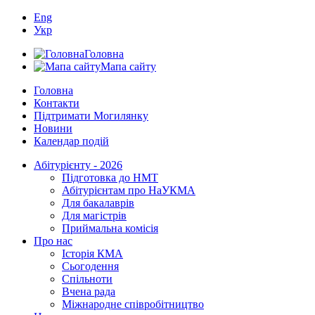
Eng
Укр
Головна
Мапа сайту
Головна
Контакти
Підтримати Могилянку
Новини
Календар подій
Абітурієнту - 2026
Підготовка до НМТ
Абітурієнтам про НаУКМА
Для бакалаврів
Для магістрів
Приймальна комісія
Про нас
Історія КМА
Сьогодення
Спільноти
Вчена рада
Міжнародне співробітництво