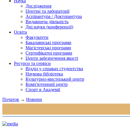
Наука
Дослідження
Центри та лабораторії
Аспірантура / Докторантура
Видавнича діяльність
Дні науки (конференції)
Освіта
Факультети
Бакалаврські програми
Магістерські програми
Сертифікатні програми
Центр забезпечення якості
Ресурси та сервіси
Відділ у справах студентства
Наукова бібліотека
Культурно-мистецький центр
Комп'ютерний центр
Спорт в Академії
Початок
→
Новини