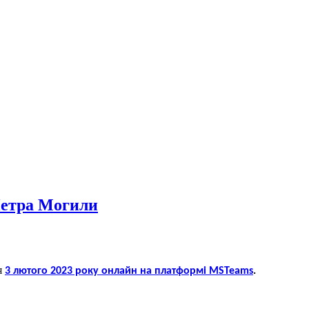
 Петра Могили
я
3 лютого 2023 року онлайн на платформі MSTeams
.