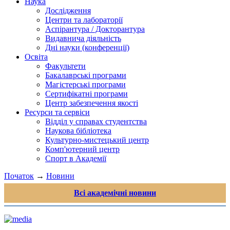
Наука
Дослідження
Центри та лабораторії
Аспірантура / Докторантура
Видавнича діяльність
Дні науки (конференції)
Освіта
Факультети
Бакалаврські програми
Магістерські програми
Сертифікатні програми
Центр забезпечення якості
Ресурси та сервіси
Відділ у справах студентства
Наукова бібліотека
Культурно-мистецький центр
Комп'ютерний центр
Спорт в Академії
Початок
→
Новини
Всі академічні новини