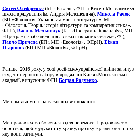
Євген Олефіренко
(БП «Історія», ФГН і Києво-Могилянська
школа врядування ім. Андрія Мелешевича),
Микола Рачок
(БП «Філологія. Українська мова і література», МП
«Філологія. Теорія, історія літератури та компаративістика»,
ФГН),
Василь Мельничук
(БП «Програмна інженерія», МП
«Програмне забезпечення автоматизованих систем», ФІ),
Павло Причепа
(БП і МП «Екологія», ФПрН),
Біжан
Шаропов
(БП і МП «Біологія», ФПрН).
Раніше, 2016 року, у ході російсько-української війни загинув
студент першого набору відродженої Києво-Могилянської
академії, випускник ФГН
Богдан Радченко
.
Ми пам’ятаємо й шануємо подвиг кожного.
Ми продовжуємо боротися задля перемоги. Продовжуємо
боротися, щоб збудувати ту країну, про яку мріяли хлопці і за
яку вони загинули.