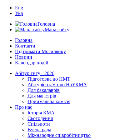
Eng
Укр
Головна
Мапа сайту
Головна
Контакти
Підтримати Могилянку
Новини
Календар подій
Абітурієнту - 2026
Підготовка до НМТ
Абітурієнтам про НаУКМА
Для бакалаврів
Для магістрів
Приймальна комісія
Про нас
Історія КМА
Сьогодення
Спільноти
Вчена рада
Міжнародне співробітництво