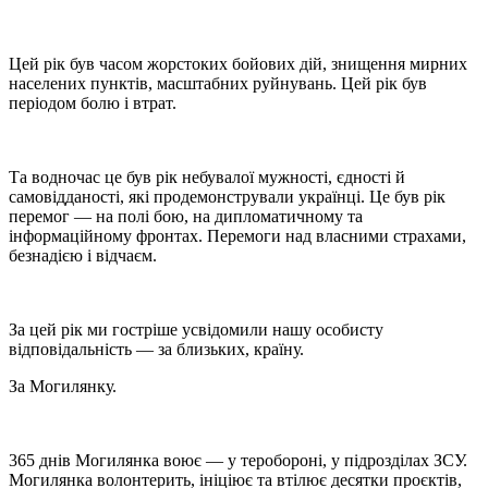
Цей рік був часом жорстоких бойових дій, знищення мирних
населених пунктів, масштабних руйнувань. Цей рік був
періодом болю і втрат.
Та водночас це був рік небувалої мужності, єдності й
самовідданості, які продемонстрували українці. Це був рік
перемог — на полі бою, на дипломатичному та
інформаційному фронтах. Перемоги над власними страхами,
безнадією і відчаєм.
За цей рік ми гостріше усвідомили нашу особисту
відповідальність — за близьких, країну.
За Могилянку.
365 днів Могилянка воює — у теробороні, у підрозділах ЗСУ.
Могилянка волонтерить, ініціює та втілює десятки проєктів,