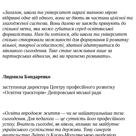
«Загалом, школа та університет наразі значною мірою
відірвані одне від одного, вони не діють як частини цілісної та
злагодженої системи. Вони далеко не завжди прямують до
спільної мети, яка може губитися серед освітянської
формалістики. Нам би хотілося, аби школа та університет
спільно створювали можливості для формування й розвитку
вільної, творчої особистості, здатної адаптуватися до
мінливого сьогодення. Таке стане можливим лише за
партнерських відносин, які ми прагнемо розвивати».
Людмила Бондаренко
заступниця директора Центру професійного розвитку
«Освітня траєкторія» Дніпровської міської ради
«Освіта впродовж життя — чи не найактуальніша теза
сьогодення. Для педагога — це сутність його професійного
успіху. Вчитель сьогодні, як ніколи, впливає на майбутнє
українського суспільства та держави. Тому синергія
вчительства Дніпра із Києво-Могилянською академією