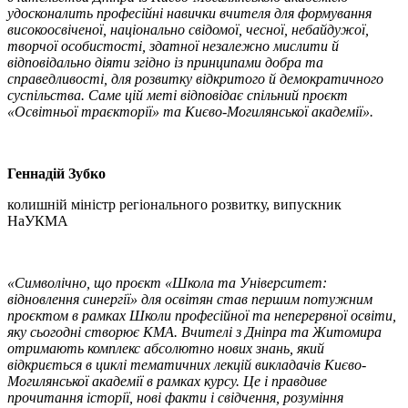
удосконалить професійні навички вчителя для формування
високоосвіченої, національно свідомої, чесної, небайдужої,
творчої особистості, здатної незалежно мислити й
відповідально діяти згідно із принципами добра та
справедливості, для розвитку відкритого й демократичного
суспільства. Саме цій меті відповідає спільний проєкт
«Освітньої траєкторії» та Києво-Могилянської академії».
Геннадій Зубко
колишній міністр регіонального розвитку, випускник
НаУКМА
«Символічно, що проєкт «Школа та Університет:
відновлення синергії» для освітян став першим потужним
проєктом в рамках Школи професійної та неперервної освіти,
яку сьогодні створює КМА. Вчителі з Дніпра та Житомира
отримають комплекс абсолютно нових знань, який
відкриється в циклі тематичних лекцій викладачів Києво-
Могилянської академії в рамках курсу. Це і правдиве
прочитання історії, нові факти і свідчення, розуміння