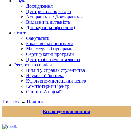
Наука
Дослідження
Центри та лабораторії
Аспірантура / Докторантура
Видавнича діяльність
Дні науки (конференції)
Освіта
Факультети
Бакалаврські програми
Магістерські програми
Сертифікатні програми
Центр забезпечення якості
Ресурси та сервіси
Відділ у справах студентства
Наукова бібліотека
Культурно-мистецький центр
Комп'ютерний центр
Спорт в Академії
Початок
→
Новини
Всі академічні новини