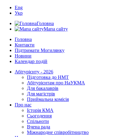
Eng
Укр
Головна
Мапа сайту
Головна
Контакти
Підтримати Могилянку
Новини
Календар подій
Абітурієнту - 2026
Підготовка до НМТ
Абітурієнтам про НаУКМА
Для бакалаврів
Для магістрів
Приймальна комісія
Про нас
Історія КМА
Сьогодення
Спільноти
Вчена рада
Міжнародне співробітництво