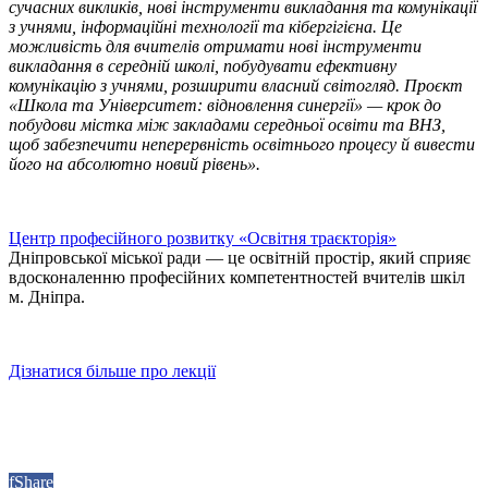
сучасних викликів, нові інструменти викладання та комунікації
з учнями, інформаційні технології та кібергігієна. Це
можливість для вчителів отримати нові інструменти
викладання в середній школі, побудувати ефективну
комунікацію з учнями, розширити власний світогляд. Проєкт
«Школа та Університет: відновлення синергії» — крок до
побудови містка між закладами середньої освіти та ВНЗ,
щоб забезпечити неперервність освітнього процесу й вивести
його на абсолютно новий рівень».
Центр професійного розвитку «Освітня траєкторія»
Дніпровської міської ради — це освітній простір, який сприяє
вдосконаленню професійних компетентностей вчителів шкіл
м. Дніпра.
Дізнатися більше про лекції
f
Share