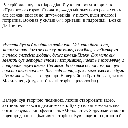
Валерій далі шукав підрозділи й у квітні вступив до лав
«Правого сектора». Спочатку — до мінометного розрахунку,
але завжди рвався до штурмовиків, у піхоту, куди згодом і
потрапив. Воював у складі 67-ї бригади, в підрозділі «Вовки
Да Вінчі».
«Валера був неймовірною людиною. Усі, хто його знав,
запам’ятали його як світлу, розумну, спокійну, з неймовірно
теплою енергією людину, дуже компанійську. Для мене він
завжди був авторитетом і підтримкою, навіть в Могилянку я
потрапив через нього. Він завжди ділився останнім, він був
просто неймовірним. Таке відчуття, що в нього зовсім не було
ніяких мінусів»
, — згадує про Валерія його брат Богдан
,
також
Могилянець (студент бп-2 «Історія і археологія»)
.
Валерій був творчою людиною, любив створювати відео,
активно займався відеозйомками. Був у складі команди, яка
організовувала кінофестиваль «Молодість». З друзями створив
відеопродакшн. Цікавився історією. Був людиною цінностей.