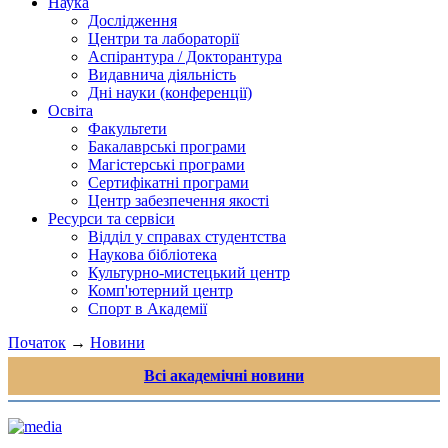
Наука
Дослідження
Центри та лабораторії
Аспірантура / Докторантура
Видавнича діяльність
Дні науки (конференції)
Освіта
Факультети
Бакалаврські програми
Магістерські програми
Сертифікатні програми
Центр забезпечення якості
Ресурси та сервіси
Відділ у справах студентства
Наукова бібліотека
Культурно-мистецький центр
Комп'ютерний центр
Спорт в Академії
Початок
→
Новини
Всі академічні новини