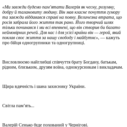
«Ми завжди будемо пам’ятати Валерія як чесну, розумну,
добру й талановиту людину. Він мав класне почуття гумору
та завжди віддавався справі на повну. Величезна втрата, що
росія забрала його життя так рано. Його творчий шлях
тільки починався і ми всі впевнені, що він створив би багато
неймовірних речей. Для нас і для усієї країни він — герой, який
поклав своє життя за нашу свободу і майбутнє»
, — кажуть
про бійця одногрупники та одногрупниці.
Висловлюємо найглибші співчуття
брату Богдану, батькам,
рідним,
близьким, друзям воїна,
однокурсникам і викладачам.
Щира вдячність і шана захиснику України.
Світла пам’ять...
Валерій Сенько буде похований у Чернігові.