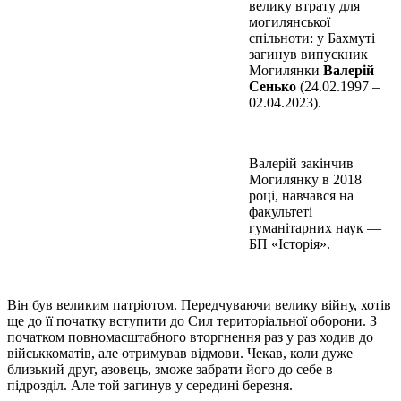
велику втрату для
могилянської
спільноти: у Бахмуті
загинув випускник
Могилянки
Валерій
Сенько
(24.02.1997 –
02.04.2023).
Валерій закінчив
Могилянку в 2018
році, навчався на
факультеті
гуманітарних наук —
БП «Історія».
Він був великим патріотом. Передчуваючи велику війну, хотів
ще до її початку вступити до Сил територіальної оборони. З
початком повномасштабного вторгнення раз у раз ходив до
військкоматів, але отримував відмови. Чекав, коли дуже
близький друг, азовець, зможе забрати його до себе в
підрозділ. Але той загинув у середині березня.