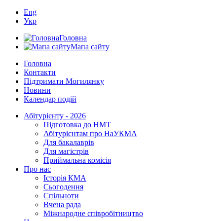
Eng
Укр
Головна
Мапа сайту
Головна
Контакти
Підтримати Могилянку
Новини
Календар подій
Абітурієнту - 2026
Підготовка до НМТ
Абітурієнтам про НаУКМА
Для бакалаврів
Для магістрів
Приймальна комісія
Про нас
Історія КМА
Сьогодення
Спільноти
Вчена рада
Міжнародне співробітництво